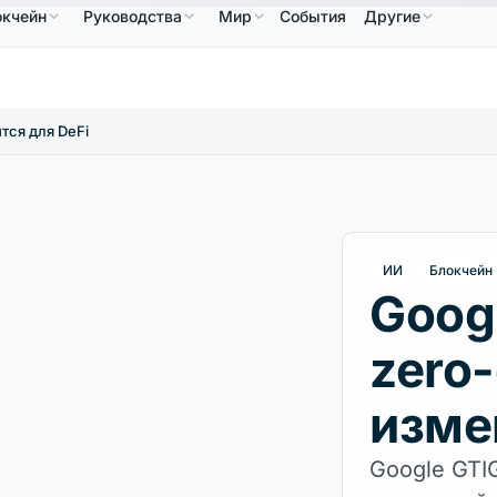
окчейн
Руководства
Мир
События
Другие
586,64 $
USDC
0,9995 $
XRP
1,09 $
Solana
B
↑2.10%
USDC
↑0.00%
XRP
↑2.30%
S
тся для DeFi
ИИ
Блокчейн
Goog
zero-
изме
Google GTI