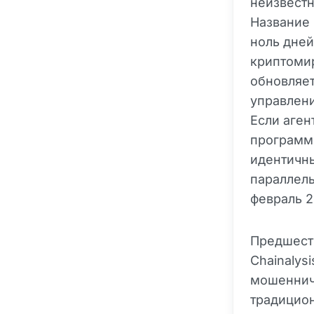
неизвестн
Название 
ноль дней
криптомир
обновляет
управлени
Если аген
программн
идентичны
параллель
февраль 2
Предшест
Chainalys
мошеннич
традицион