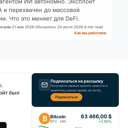
агентом ИИ автономно. Эксплойт
A и перехвачен до массовой
и. Что это меняет для DeFi.
21 мая 2026
Обновлено 24 июля 2026
4 min read
errante
Как мы работаем
Подписаться на рассылку
y,
Получайте свежие крипто-новости и
аналитику рынка прямо на почту.
ойт был
Подписаться
63 466,00 $
Bitcoin
₿
BTC · 24h
+1.10%