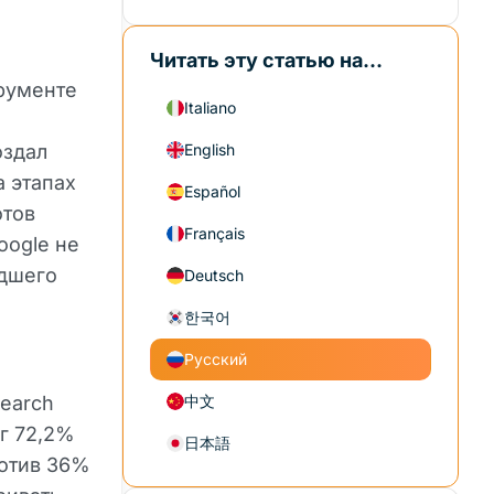
Читать эту статью на...
рументе
Italiano
оздал
English
а этапах
Español
отов
Français
oogle не
едшего
Deutsch
한국어
Русский
earch
中文
иг 72,2%
日本語
ротив 36%