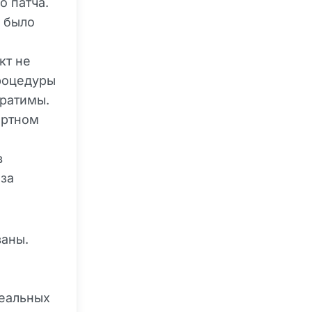
о патча.
в было
кт не
процедуры
братимы.
артном
в
 за
аны.
реальных