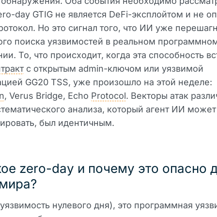
 обнаружения. Оба события необходимо рассмат
ero-day GTIG не является DeFi-эксплойтом и не о
ротокол. Но это сигнал того, что ИИ уже перешаг
ого поиска уязвимостей в реальном программно
ии. То, что происходит, когда эта способность в
тракт
с открытым admin-ключом или уязвимой
цией GG20 TSS, уже произошло на этой неделе:
n
, Verus Bridge, Echo
Protocol
. Векторы атак разли
стематического анализа, который агент ИИ может
ировать, был идентичным.
кое zero-day и почему это опасно 
омира?
(уязвимость нулевого дня), это программная уязв