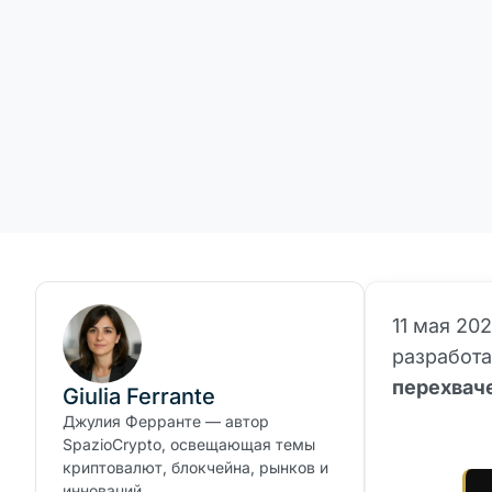
11 мая 20
разработ
перехвач
Giulia Ferrante
Джулия Ферранте — автор
SpazioCrypto, освещающая темы
криптовалют, блокчейна, рынков и
инноваций.