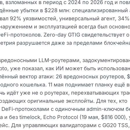
в, взломанных в период с 2024 по 2026 год и по
дённые убытки в $228 млн: специализированный 
ал 92% уязвимостей, универсальный агент, 34%
наружением и эксплуатацией всегда был основн
eFi-протоколов. Zero-day GTIG свидетельствует о 
етрия разрушается даже за пределами блокчейн
 вредоносными LLM-роутерами, задокументирова
pto, уже показал, как ИИ может быть использован
ённый вектор атаки: 26 вредоносных роутеров, $
 одного кошелька. 11 мая поднимает планку ещё 
чь идёт уже не о роутерах, перехватывающих траф
создающих оригинальные эксплойты. Для тех, кто
 DeFi-протоколами с одиночным admin-ключом б
 и без timelock, Echo Protocol (19 мая, $816 000),
ейс. Для управляющих валидаторами с GG20 TSS,