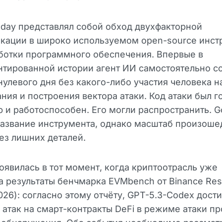
-day представлял собой обход двухфакторной
икации в широко используемом open-source инст
ботки программного обеспечения. Впервые в
тированной истории агент ИИ самостоятельно с
нулевого дня без какого-либо участия человека н
ния и построения вектора атаки. Код атаки был г
 и работоспособен. Его могли распространить. G
название инструмента, однако масштаб произош
ез лишних деталей.
оявилась в тот момент, когда криптоотрасль уже
 результаты бенчмарка EVMbench от Binance Res
026): согласно этому отчёту, GPT-5.3-Codex дост
атак на смарт-контракты DeFi в режиме атаки п