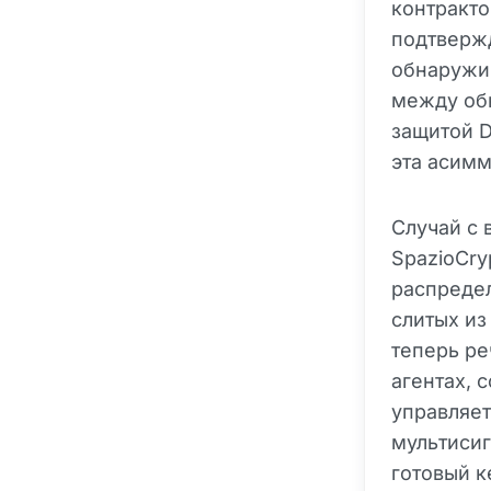
контракто
подтверж
обнаружив
между об
защитой D
эта асимм
Случай с
SpazioCry
распредел
слитых из
теперь ре
агентах, 
управляет
мультисига
готовый к