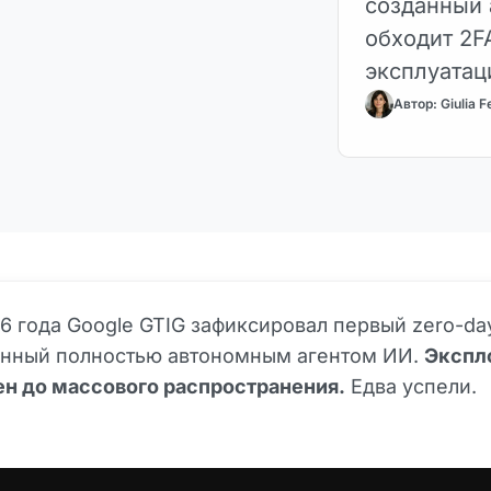
созданный 
обходит 2F
эксплуатаци
Автор: Giulia F
26 года Google GTIG зафиксировал первый zero-da
анный полностью автономным агентом ИИ.
Экспл
ен до массового распространения.
Едва успели.