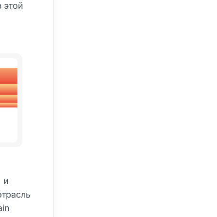
в этой
 и
отрасль
ain