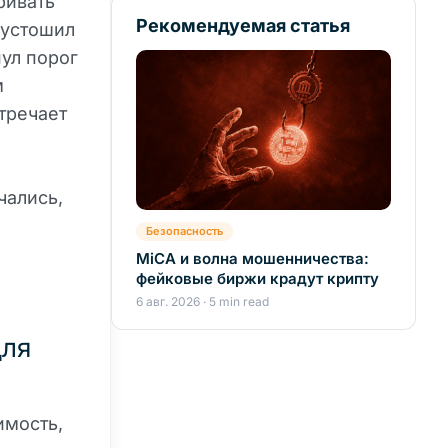
ривать
Рекомендуемая статья
пустошил
нул порог
м
стречает
чались,
Безопасность
MiCA и волна мошенничества:
фейковые биржи крадут крипту
6 авг. 2026 · 5 min read
для
имость,