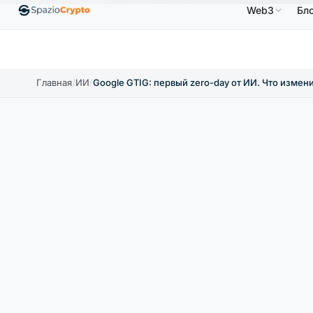
Web3
Бл
$
Ethereum
1 880,58 $
Tether
0,9991 $
BNB
↑1.10%
ETH
↑1.90%
USDT
↑0.00%
BN
Главная
/
ИИ
/
Google GTIG: первый zero-day от ИИ. Что измени