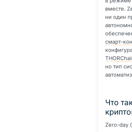
в режиме
вместе. Z
ни один п
автономн
обеспечен
смарт-кон
конфигура
THORChai
но тип си
автоматиз
Что та
крипт
Zero-day 