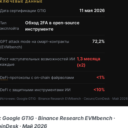
КЛЮЧЕВЫЕ ДАННЫЕ
11 мая 2026
Дата сертификации GTIG
Обход 2FA в open-source
Тип
эксплойта
инструменте
72,2%
GPT attack mode на смарт-контракты
(EVMbench)
1,3 месяца
Рост наступательных возможностей ИИ
каждые
(x2)
<1%
DeFi
-протоколы с on-chain файрволами
<10%
DeFi с защитными инструментами ИИ
Источник: Google GTIG · Binance Research EVMbench · Cecuro/CoinDesk · Май 2026
 Google GTIG · Binance Research EVMbench ·
inDesk · Май 2026