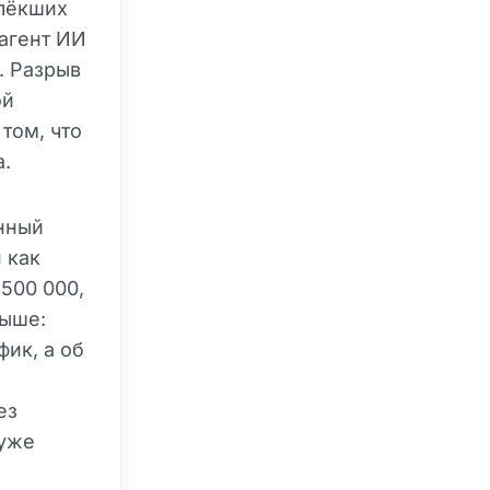
влёкших
агент ИИ
. Разрыв
ой
том, что
а.
нный
 как
500 000,
выше:
ик, а об
ез
 уже