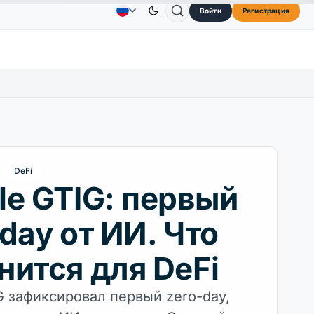
Войти
Регистрация
73,45 $
TRON
0,3264 $
Dogecoin
0,0707 $
Реклама
Свяжитесь с нами
О сайте
OL
↑2.10%
TRX
↓0.30%
DOGE
↑2.40%
DeFi
le GTIG: первый
day от ИИ. Что
нится для DeFi
G зафиксировал первый zero-day,