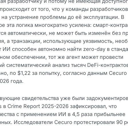
ая разработчику и потому не имеющая доступног
происходит от того, что у команды разработчико
 на устранение проблемы до её эксплуатации. В
е эта логика многократно усилена: смарт-контра
ся автоматически, не может быть изменён без 
я, а транзакции, использующие уязвимость, нео
т ИИ способен автономно найти zero-day в станд
ом обеспечении, тот же агент может провести
й систематический анализ тысяч DeFi-контракто
но, по $1,22 за попытку, согласно данным Cecuro
026 года.
вующие свидетельства уже были задокументиров
is в Crime Report 2025-2026 зафиксировал, что
ества с применением ИИ в 4,5 раза прибыльнее
ных. Исследователи Cecuro протестировали 90 