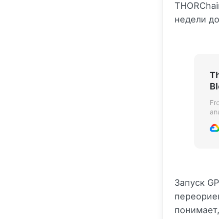
THORChain
недели до
Th
B
Fr
an
se
Запуск GP
переорие
понимает,