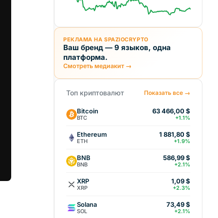
РЕКЛАМА НА SPAZIOCRYPTO
Ваш бренд — 9 языков, одна
платформа.
Смотреть медиакит →
Топ криптовалют
Показать все →
Bitcoin
63 466,00 $
BTC
+1.1%
Ethereum
1 881,80 $
ETH
+1.9%
BNB
586,99 $
BNB
+2.1%
XRP
1,09 $
XRP
+2.3%
Solana
73,49 $
SOL
+2.1%