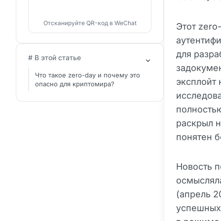
Отсканируйте QR-код в WeChat
Этот zero
аутентиф
для разра
# В этой статье
задокумен
Что такое zero-day и почему это
эксплойт 
опасно для криптомира?
исследова
полностью
раскрыл 
понятен б
Новость п
осмысляла
(апрель 2
успешных 