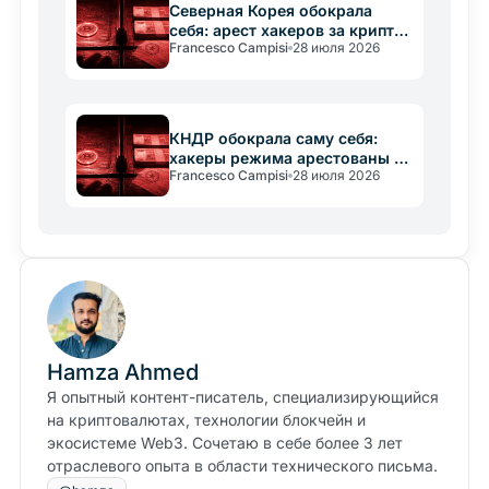
Северная Корея обокрала
себя: арест хакеров за крипто-
Francesco Campisi
28 июля 2026
отмывание
КНДР обокрала саму себя:
хакеры режима арестованы за
Francesco Campisi
28 июля 2026
крипторецикляж
Hamza Ahmed
Я опытный контент-писатель, специализирующийся
на криптовалютах, технологии блокчейн и
экосистеме Web3. Сочетаю в себе более 3 лет
отраслевого опыта в области технического письма.