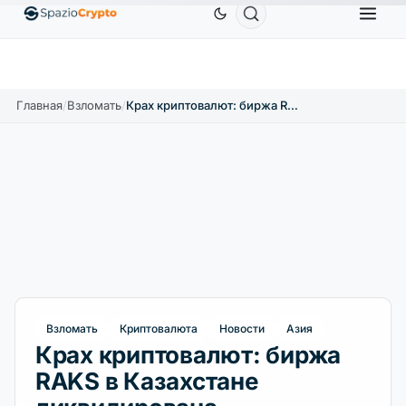
Ethereum
1 880,58 $
Tether
0,9991 $
BNB
58
.10%
ETH
↑1.90%
USDT
↑0.00%
BNB
Главная
/
Bзломать
/
Крах криптовалют: биржа RAKS в Казахстане ликвидирована
Bзломать
Криптовалюта
Новости
Азия
Крах криптовалют: биржа
RAKS в Казахстане