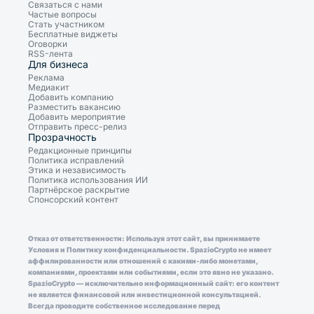
Связаться с нами
Частые вопросы
Стать участником
Бесплатные виджеты
Оговорки
RSS-лента
Для бизнеса
Реклама
Медиакит
Добавить компанию
Разместить вакансию
Добавить мероприятие
Отправить пресс-релиз
Прозрачность
Редакционные принципы
Политика исправлений
Этика и независимость
Политика использования ИИ
Партнёрское раскрытие
Спонсорский контент
Отказ от ответственности: Используя этот сайт, вы принимаете
Условия и Политику конфиденциальности. SpazioCrypto не имеет
аффилированности или отношений с какими-либо монетами,
компаниями, проектами или событиями, если это явно не указано.
SpazioCrypto — исключительно информационный сайт: его контент
не является финансовой или инвестиционной консультацией.
Всегда проводите собственное исследование перед