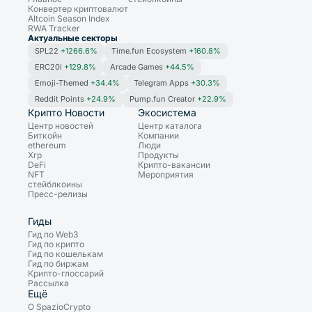
Конвертер криптовалют
Altcoin Season Index
RWA Tracker
Актуальные секторы
SPL22
+1266.6%
Time.fun Ecosystem
+160.8%
ERC20i
+129.8%
Arcade Games
+44.5%
Emoji-Themed
+34.4%
Telegram Apps
+30.3%
Reddit Points
+24.9%
Pump.fun Creator
+22.9%
Крипто Новости
Экосистема
Центр новостей
Центр каталога
Биткойн
Компании
ethereum
Люди
Xrp
Продукты
DeFi
Крипто-вакансии
NFT
Мероприятия
стейблкоины
Пресс-релизы
Гиды
Гид по Web3
Гид по крипто
Гид по кошелькам
Гид по биржам
Крипто-глоссарий
Рассылка
Ещё
О SpazioCrypto