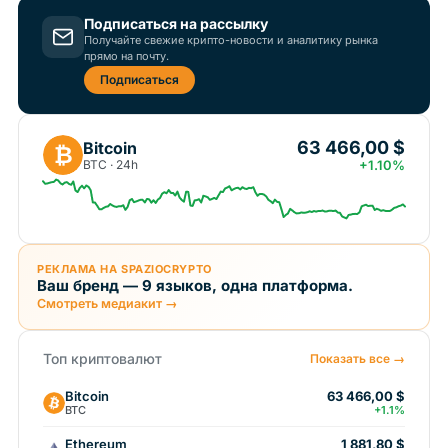
Подписаться на рассылку
Получайте свежие крипто-новости и аналитику рынка
прямо на почту.
Подписаться
63 466,00 $
Bitcoin
₿
BTC · 24h
+1.10%
РЕКЛАМА НА SPAZIOCRYPTO
Ваш бренд — 9 языков, одна платформа.
Смотреть медиакит →
Топ криптовалют
Показать все →
Bitcoin
63 466,00 $
BTC
+1.1%
Ethereum
1 881,80 $