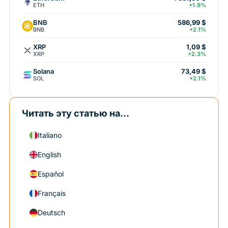
ETH
+1.9%
BNB
586,99 $
BNB
+2.1%
XRP
1,09 $
XRP
+2.3%
Solana
73,49 $
SOL
+2.1%
Читать эту статью на...
Italiano
English
Español
Français
Deutsch