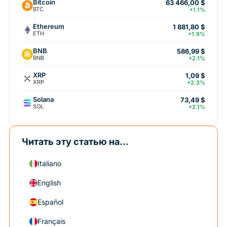
Bitcoin
63 466,00 $
BTC
+1.1%
Ethereum
1 881,80 $
ETH
+1.9%
BNB
586,99 $
BNB
+2.1%
XRP
1,09 $
XRP
+2.3%
Solana
73,49 $
SOL
+2.1%
Читать эту статью на...
Italiano
English
Español
Français