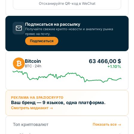
Отсканируйте QR-код в WeChat
Подписаться на рассылку
Получайте свежие крипто-новости и аналитику рынка
прямо на почту.
Подписаться
63 466,00 $
Bitcoin
₿
BTC · 24h
+1.10%
РЕКЛАМА НА SPAZIOCRYPTO
Ваш бренд — 9 языков, одна платформа.
Смотреть медиакит →
Топ криптовалют
Показать все →