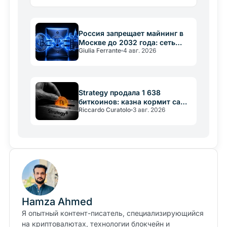
Ethereum. Это не отказ от Bitcoin, а
профессиональное управление…
Россия запрещает майнинг в
Москве до 2032 года: сеть
Giulia Ferrante
4 авг. 2026
важнее крипты
Strategy продала 1 638
биткоинов: казна кормит саму
Riccardo Curatolo
3 авг. 2026
себя
Hamza Ahmed
Я опытный контент-писатель, специализирующийся
на криптовалютах, технологии блокчейн и