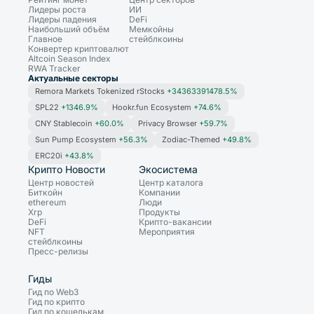
Лидеры роста
ИИ
Лидеры падения
DeFi
Наибольший объём
Мемкойны
Главное
стейблкоины
Конвертер криптовалют
Altcoin Season Index
RWA Tracker
Актуальные секторы
Remora Markets Tokenized rStocks
+34363391478.5%
SPL22
+1346.9%
Hookr.fun Ecosystem
+74.6%
CNY Stablecoin
+60.0%
Privacy Browser
+59.7%
Sun Pump Ecosystem
+56.3%
Zodiac-Themed
+49.8%
ERC20i
+43.8%
Крипто Новости
Экосистема
Центр новостей
Центр каталога
Биткойн
Компании
ethereum
Люди
Xrp
Продукты
DeFi
Крипто-вакансии
NFT
Мероприятия
стейблкоины
Пресс-релизы
Гиды
Гид по Web3
Гид по крипто
Гид по кошелькам