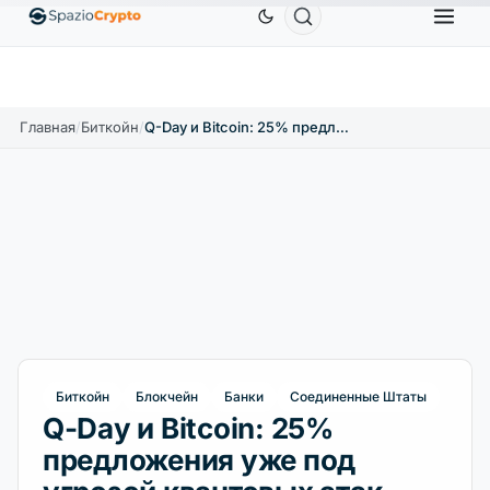
Ethereum
1 880,58 $
Tether
0,9991 $
BNB
58
.10%
ETH
↑1.90%
USDT
↑0.00%
BNB
Главная
/
Биткойн
/
Q-Day и Bitcoin: 25% предложения уже под угрозой квантовых атак
Биткойн
Блокчейн
Банки
Соединенные Штаты
Q-Day и Bitcoin: 25%
предложения уже под