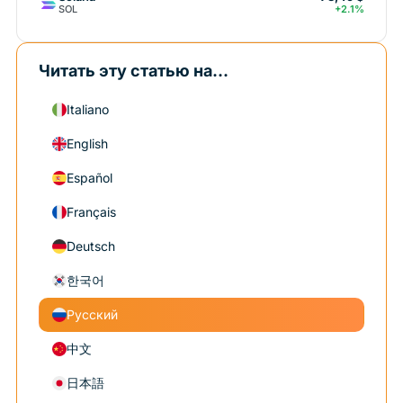
SOL
+2.1%
Читать эту статью на...
Italiano
English
Español
Français
Deutsch
한국어
Русский
中文
日本語