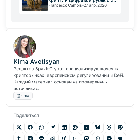
крипту и цифровой рубль с 24
Francesco Campisi
27 апр. 2026
мая
Kima Avetisyan
Редактор SpazioCrypto, специализирующаяся на
крипторынках, европейском регулировании и DeFi.
Каждый материал основан на проверенных
источниках.
@kima
Поделиться