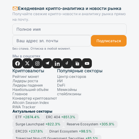
Ежедневная крипто-аналитика и новости рынка
Получайте свежие крипто-новости и аналитику рынка прямо
на почту.
Подписаться
Без спама. Отписка в любой момент.
Мы в соцсетях
Криптовалюты
Популярные секторы
Рейтинг монет
Центр секторов
Лидеры роста
ИИ
Лидеры падения
DeFi
Наибольший объём
Мемкойны
Главное
стейблкоины
Конвертер криптовалют
Altcoin Season Index
RWA Tracker
Актуальные секторы
ETF
+2874.4%
ERC 404
+851.3%
Surge Launchpad
+822.3%
Reserve Ecosystem
+305.9%
ERC20i
+237.8%
Dinari Ecosystem
+98.5%
Tokenized Non-US Government Securities
+85.5%