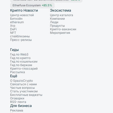
Etherfuse Ecosystem
+85.5%
Крипто Новости
Экосистема
Центр новостей
Центр каталога
Биткойн
Компании
ethereum
Люди
Xrp
Продукты
DeFi
Крипто-вакансии
NFT
Мероприятия
стейблкоины
Пресс-релизы
Гиды
Гид по Web3
Гид по крипто
Гид по кошелькам
Гид по биржам
Крипто-глоссарий
Рассылка
Ещё
О SpazioCrypto
Связаться с нами
Частые вопросы
Стать участником
Бесплатные виджеты
Оговорки
RSS-лента
Для бизнеса
Реклама