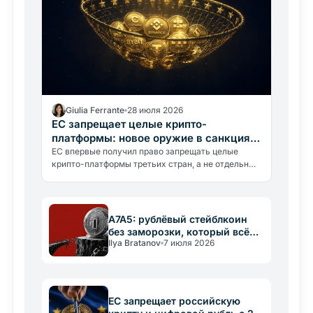
Giulia Ferrante
28 июля 2026
ЕС запрещает целые крипто-
платформы: новое оружие в санкциях
против России
ЕС впервые получил право запрещать целые
крипто-платформы третьих стран, а не отдельные
кошельки. 21-й санкционный пакет против России
меняет правила для всех…
A7A5: рублёвый стейблкоин
без заморозки, который всё
Ilya Bratanov
7 июля 2026
равно умирает
ЕС запрещает российскую