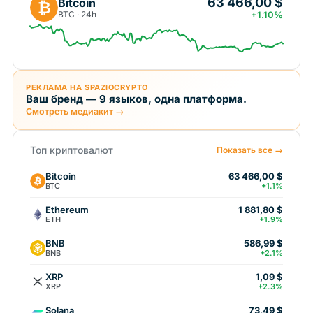
63 466,00 $
Bitcoin
₿
BTC · 24h
+1.10%
РЕКЛАМА НА SPAZIOCRYPTO
Ваш бренд — 9 языков, одна платформа.
Смотреть медиакит →
Топ криптовалют
Показать все →
Bitcoin
63 466,00 $
BTC
+1.1%
Ethereum
1 881,80 $
ETH
+1.9%
BNB
586,99 $
BNB
+2.1%
XRP
1,09 $
XRP
+2.3%
Solana
73,49 $