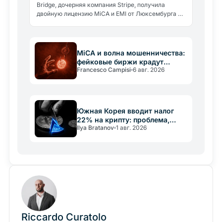
Bridge, дочерняя компания Stripe, получила
двойную лицензию MiCA и EMI от Люксембурга и
вошла в реестр ESMA: теперь она работает во
всех 27 странах ЕС.
MiCA и волна мошенничества:
фейковые биржи крадут
Francesco Campisi
6 авг. 2026
крипту
Южная Корея вводит налог
22% на крипту: проблема,
Ilya Bratanov
1 авг. 2026
знакомая и России
Riccardo Curatolo