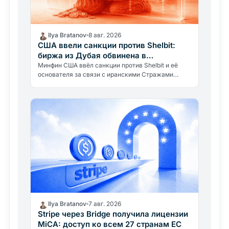
Ilya Bratanov
8 авг. 2026
США ввели санкции против Shelbit:
биржа из Дубая обвинена в
финансировании Ирана
Минфин США ввёл санкции против Shelbit и её
основателя за связи с иранскими Стражами
революции. Блокчейн-данные превратили
расследование Reuters в официальный…
Ilya Bratanov
7 авг. 2026
Stripe через Bridge получила лицензии
MiCA: доступ ко всем 27 странам ЕС