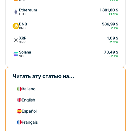
+1.1%
Ethereum
1 881,80 $
ETH
+1.9%
BNB
586,99 $
BNB
+2.1%
XRP
1,09 $
XRP
+2.3%
Solana
73,49 $
SOL
+2.1%
Читать эту статью на...
Italiano
English
Español
Français