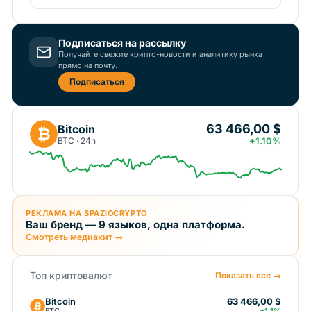
Подписаться на рассылку
Получайте свежие крипто-новости и аналитику рынка
прямо на почту.
Подписаться
63 466,00 $
Bitcoin
₿
BTC · 24h
+1.10%
РЕКЛАМА НА SPAZIOCRYPTO
Ваш бренд — 9 языков, одна платформа.
Смотреть медиакит →
Топ криптовалют
Показать все →
Bitcoin
63 466,00 $
BTC