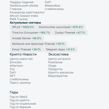
Лидеры падения
DeFi
Наибольший объём
Мемкойны
Главное
стейблкоины
Конвертер криптовалют
Altcoin Season Index
RWA Tracker
Актуальные секторы
SPL22
+1356.0%
Kommunitas Launchpad
+1015.8%
Time.fun Ecosystem
+166.7%
Zodiac-Themed
+47.7%
Arcade Games
+46.8%
Moltbook and Openclaw-Themed
+39.1%
Emoji-Themed
+36.1%
Telegram Apps
+31.5%
Крипто Новости
Экосистема
Центр новостей
Центр каталога
Биткойн
Компании
ethereum
Люди
Xrp
Продукты
DeFi
Крипто-вакансии
NFT
Мероприятия
стейблкоины
Пресс-релизы
Гиды
Гид по Web3
Гид по крипто
Гид по кошелькам
Гид по биржам