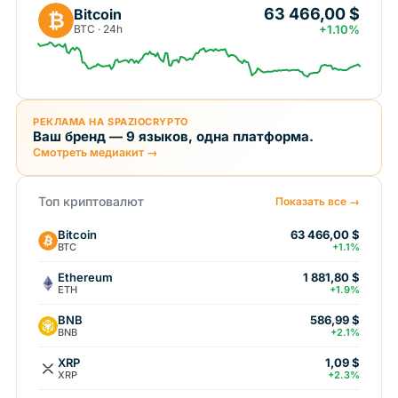
63 466,00 $
Bitcoin
₿
BTC · 24h
+1.10%
РЕКЛАМА НА SPAZIOCRYPTO
Ваш бренд — 9 языков, одна платформа.
Смотреть медиакит →
Топ криптовалют
Показать все →
Bitcoin
63 466,00 $
BTC
+1.1%
Ethereum
1 881,80 $
ETH
+1.9%
BNB
586,99 $
BNB
+2.1%
XRP
1,09 $
XRP
+2.3%