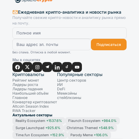
Ежедневная крипто-аналитика и новости рынка
Получайте свежие крипто-новости и аналитику рынка прямо
на почту.
Подписаться
Без спама. Отписка в любой момент.
Мы в соцсетях
Криптовалюты
Популярные секторы
Рейтинг монет
Центр секторов
Лидеры роста
ИИ
Лидеры падения
DeFi
Наибольший объём
Мемкойны
Главное
стейблкоины
Конвертер криптовалют
Altcoin Season Index
RWA Tracker
Актуальные секторы
Reality Ecosystem
+1537.6%
Flaunch Ecosystem
+984.0%
Surge Launchpad
+925.6%
Christmas Themed
+548.9%
Time.fun Ecosystem
+152.9%
Parody Meme
+106.0%