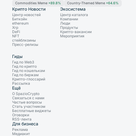
Commodities Meme
+89.8%
Country-Themed Meme
+64.6%
Крипто Новости
Экосистема
Центр новостей
Центр каталога
Биткойн
Компании
ethereum
Люди
Xrp
Продукты
DeFi
Крипто-вакансии
NFT
Мероприятия
стейблкоины
Пресс-релизы
Гиды
Гид по Web3
Гид по крипто
Гид по кошелькам
Гид по биржам
Крипто-глоссарий
Рассылка
Ещё
О SpazioCrypto
Связаться с нами
Частые вопросы
Стать участником
Бесплатные виджеты
Оговорки
RSS-лента
Для бизнеса
Реклама
Медиакит