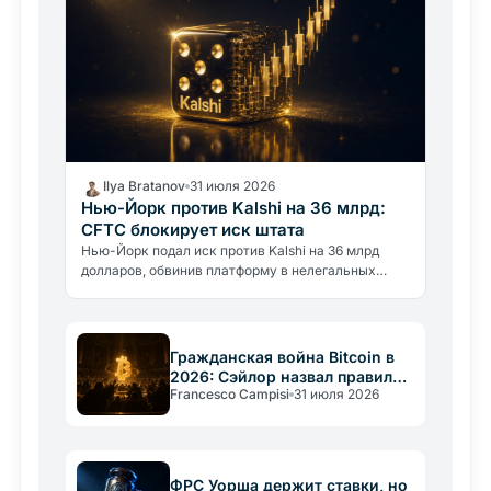
Ilya Bratanov
31 июля 2026
Нью-Йорк против Kalshi на 36 млрд:
CFTC блокирует иск штата
Нью-Йорк подал иск против Kalshi на 36 млрд
долларов, обвинив платформу в нелегальных
азартных играх. CFTC немедленно вмешалась,
требуя заблокировать штат.
Гражданская война Bitcoin в
2026: Сэйлор назвал правила
Francesco Campisi
31 июля 2026
«конституцией»
ФРС Уорша держит ставки, но