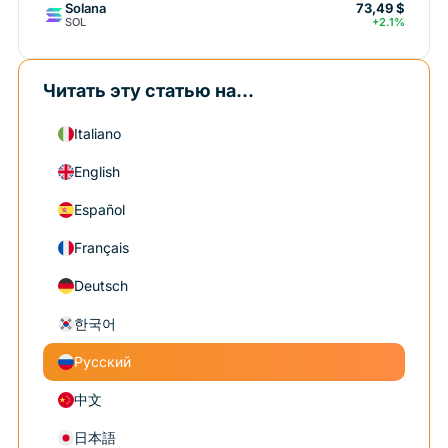
Solana
73,49 $
SOL
+2.1%
Читать эту статью на...
Italiano
English
Español
Français
Deutsch
한국어
Русский
中文
日本語