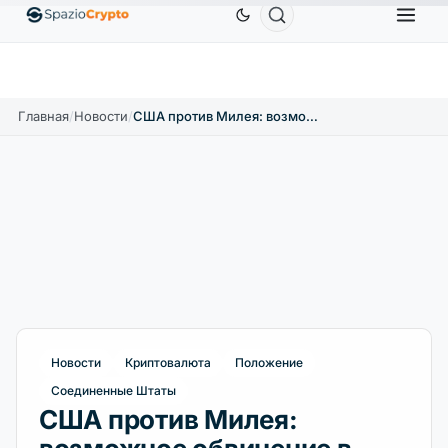
Ethereum
1 880,58 $
Tether
0,9991 $
BNB
58
.10%
ETH
↑1.90%
USDT
↑0.00%
BNB
Главная
/
Новости
/
США против Милея: возможное обвинение в скандале с LIBRA
Новости
Криптовалюта
Положение
Соединенные Штаты
США против Милея: