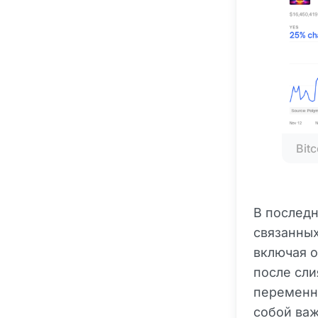
Bit
В последн
связанных
включая о
после сл
переменны
собой ва