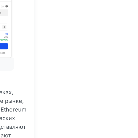
вках,
м рынке,
 Ethereum
еских
дставляют
жают