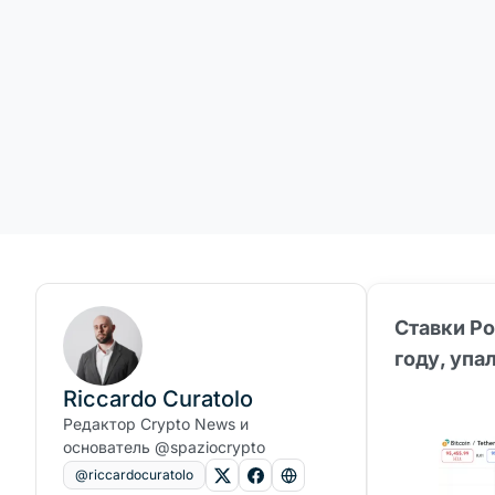
Ставки Po
году, упа
Riccardo Curatolo
Редактор Crypto News и
основатель @spaziocrypto
@riccardocuratolo