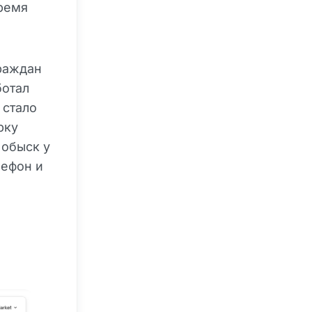
время
граждан
ботал
 стало
рку
 обыск у
лефон и