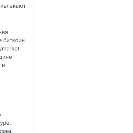
ривлекают
ния
а биткоин
ymarket
едине
 и
а
уре,
озам.