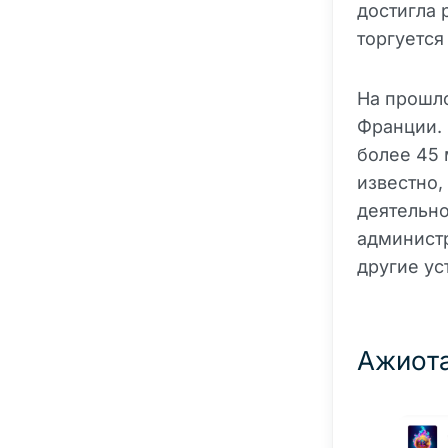
достигла 
торгуется
На прошло
Франции. 
более 45 
известно,
деятельно
администр
другие ус
Ажиота