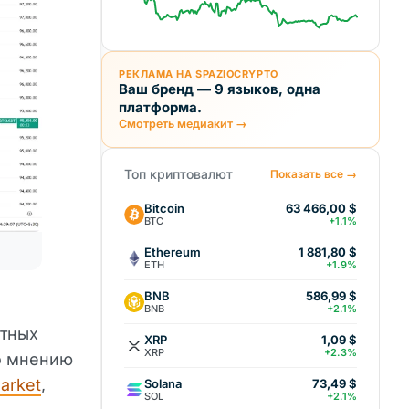
РЕКЛАМА НА SPAZIOCRYPTO
Ваш бренд — 9 языков, одна
платформа.
Смотреть медиакит →
Топ криптовалют
Показать все →
Bitcoin
63 466,00 $
BTC
+1.1%
Ethereum
1 881,80 $
ETH
+1.9%
BNB
586,99 $
BNB
+2.1%
ютных
XRP
1,09 $
XRP
+2.3%
По мнению
arket
,
Solana
73,49 $
SOL
+2.1%