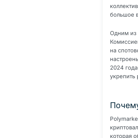
коллектив
большое 
Одним из 
Комиссие
на спотов
настроены
2024 года
укрепить 
Почему
Polymarke
криптовал
которая о