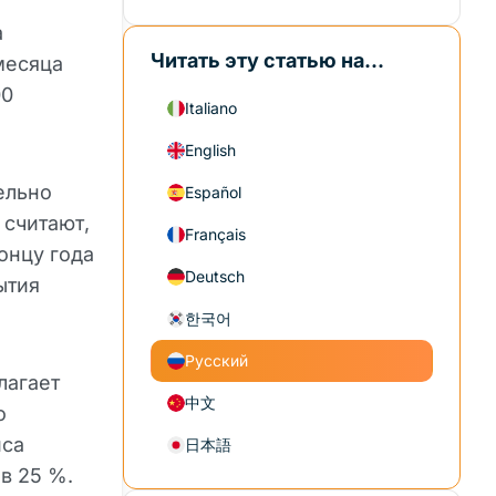
а
Читать эту статью на...
месяца
00
Italiano
English
ельно
Español
 считают,
Français
онцу года
Deutsch
ытия
한국어
Русский
лагает
中文
о
иса
日本語
в 25 %.