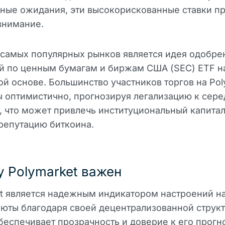
ные ожидания, эти высокорискованные ставки п
внимание.
самых популярных рынков является идея одобре
й по ценным бумагам и биржам США (SEC) ETF н
ой основе. Большинство участников торгов на Pol
 оптимистично, прогнозируя легализацию к сер
, что может привлечь институциональный капитал
репутацию биткоина.
 Polymarket важен
t является надежным индикатором настроений н
юты благодаря своей децентрализованной структ
беспечивает прозрачность и доверие к его прогн