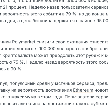
ть того, что
биткоин
достигнет $100 000 в ноябре,
т 21 процент. Неделю назад пользователи сервис
 вероятность этого события в 79 %, но до конца 
два дня, а цена биткоина держится в районе 95 0
тники Polymarket снизили свои ожидания относит
 биткоин достигнет 100 000 долларов в ноябре, они
ая
криптовалюта
может преодолеть этот рубеж к к
остью 75 %. Неделю назад вероятность этого соб
сь в 90 %.
пул, популярный среди участников сервиса, пред
тавку на вероятность достижения
Ethereum
новог
кого максимума в этом году. Пользователи серв
 шансы альткоина на достижение такого рубежа 