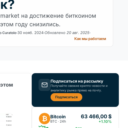
к?
ymarket на достижение биткоином
 этом году снизились.
30 нояб. 2024
Обновлено 20 авг. 2025
o Curatolo
Как мы работаем
Подписаться на рассылку
 этом
Получайте свежие крипто-новости и
аналитику рынка прямо на почту.
Подписаться
63 466,00 $
Bitcoin
₿
BTC · 24h
+1.10%