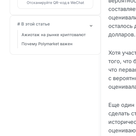
вероятнос
Отсканируйте QR-код в WeChat
составляе
оценивали
# В этой статье
осталось 
долларов.
Ажиотаж на рынке криптовалют
Почему Polymarket важен
Хотя учас
того, что
что перв
с вероятн
оценивала
Еще один 
сделать с
историчес
оценивают