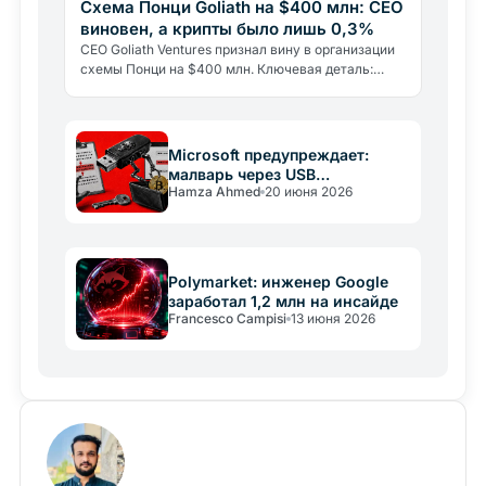
Схема Понци Goliath на $400 млн: CEO
виновен, а крипты было лишь 0,3%
CEO Goliath Ventures признал вину в организации
схемы Понци на $400 млн. Ключевая деталь:
лишь 0,3% средств когда-либо попало в
криптовалюту. Разбираем…
Microsoft предупреждает:
малварь через USB
Hamza Ahmed
20 июня 2026
опустошает крипто-кошельки
Polymarket: инженер Google
заработал 1,2 млн на инсайде
Francesco Campisi
13 июня 2026