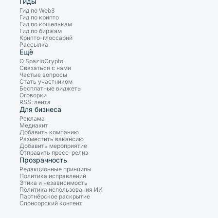
Гиды
Гид по Web3
Гид по крипто
Гид по кошелькам
Гид по биржам
Крипто-глоссарий
Рассылка
Ещё
О SpazioCrypto
Связаться с нами
Частые вопросы
Стать участником
Бесплатные виджеты
Оговорки
RSS-лента
Для бизнеса
Реклама
Медиакит
Добавить компанию
Разместить вакансию
Добавить мероприятие
Отправить пресс-релиз
Прозрачность
Редакционные принципы
Политика исправлений
Этика и независимость
Политика использования ИИ
Партнёрское раскрытие
Спонсорский контент