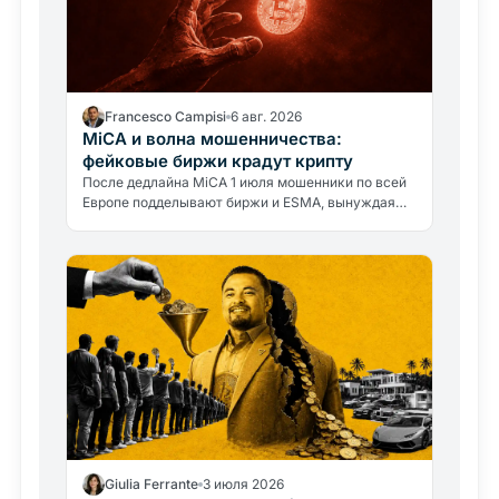
Francesco Campisi
6 авг. 2026
MiCA и волна мошенничества:
фейковые биржи крадут крипту
После дедлайна MiCA 1 июля мошенники по всей
Европе подделывают биржи и ESMA, вынуждая
переводить крипту на фиктивные кошельки. Как
распознать обман.
Giulia Ferrante
3 июля 2026