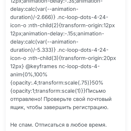
12px;animation-delay:-.3s;animation-
delay:calc(var(--animation-
duration)/-2.666)} .nc-loop-dots-4-24-
icon-o :nth-child(2){transform-origin:12px
12px;animation-delay:-.15s;animation-
delay:calc(var(--animation-
duration)/-5.333)} .nc-loop-dots-4-24-
icon-o :nth-child(3){transform-origin:20px
12px} @keyframes nc-loop-dots-4-
anim{0%,100%
{opacity:.4;transform:scale(.75)}50%
{opacity:1;transform:scale(1)}}Письмо
отправлено! Проверьте свой почтовый
ящик, чтобы завершить регистрацию.
Не спам. Отписаться в любое время.