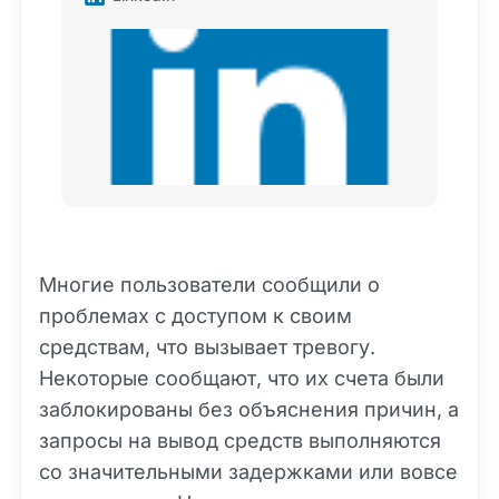
TreasureNFT является первым в мире
&#39; первый комплексный NFT торговая
платформа на основе алгоритмической
торговли с помощью инновационной
алгоритмической торговой модели,
используя автоматические
алгоритмические котировки,
автоматическое поддержание
ликвидности, пионером в отрасли, в
отличие от традиционных NFT торговой
платформы котировки модели, уязвимы
для вмешательства рыночных
настроений, а также иррациональные
инвестиционные факторы, обусловленные
Многие пользователи сообщили о
NFT активов цены колеблются
проблемах с доступом к своим
значительно, как только рынок тепла NFT
активов испытывают недостаток
средствам, что вызывает тревогу.
ликвидности, TreasureNFT с
Некоторые сообщают, что их счета были
инновационной алгоритмической модели
торговли цена, для каждого NFT активов
заблокированы без объяснения причин, а
предоставляется ликвидность.
запросы на вывод средств выполняются
со значительными задержками или вовсе