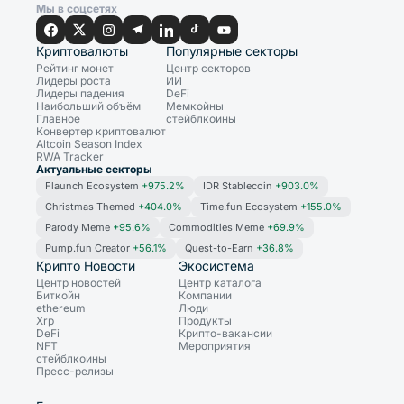
Мы в соцсетях
Криптовалюты
Популярные секторы
Рейтинг монет
Центр секторов
Лидеры роста
ИИ
Лидеры падения
DeFi
Наибольший объём
Мемкойны
Главное
стейблкоины
Конвертер криптовалют
Altcoin Season Index
RWA Tracker
Актуальные секторы
Flaunch Ecosystem
+975.2%
IDR Stablecoin
+903.0%
Christmas Themed
+404.0%
Time.fun Ecosystem
+155.0%
Parody Meme
+95.6%
Commodities Meme
+69.9%
Pump.fun Creator
+56.1%
Quest-to-Earn
+36.8%
Крипто Новости
Экосистема
Центр новостей
Центр каталога
Биткойн
Компании
ethereum
Люди
Xrp
Продукты
DeFi
Крипто-вакансии
NFT
Мероприятия
стейблкоины
Пресс-релизы