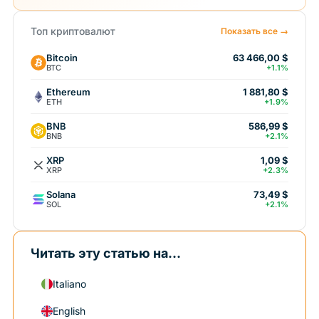
Топ криптовалют
Показать все →
Bitcoin
63 466,00 $
BTC
+1.1%
Ethereum
1 881,80 $
ETH
+1.9%
BNB
586,99 $
BNB
+2.1%
XRP
1,09 $
XRP
+2.3%
Solana
73,49 $
SOL
+2.1%
Читать эту статью на...
Italiano
English