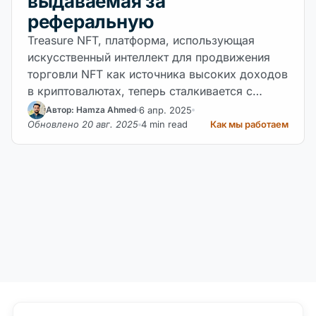
выдаваемая за
реферальную
Treasure NFT, платформа, использующая
искусственный интеллект для продвижения
торговли NFT как источника высоких доходов
в криптовалютах, теперь сталкивается с
многочисленными обвинениями в работе в
6 апр. 2025
Автор: Hamza Ahmed
качестве схемы Понци. Treasure NFT
Обновлено 20 авг. 2025
4 min read
Как мы работаем
ориентировалась