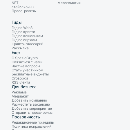
NFT
Мероприятия
стейблкоины
Пресс-релизы
Гиды
Гид по Web3
Гид по крипто
Гид по кошелькам
Гид по биржам
Крипто-глоссарий
Рассылка
Ещё
О SpazioCrypto
Связаться с нами
Частые вопросы
Стать участником
Бесплатные виджеты
Оговорки
RSS-лента
Для бизнеса
Реклама
Медиакит
Добавить компанию
Разместить вакансию
Добавить мероприятие
Отправить пресс-релиз
Прозрачность
Редакционные принципы
Политика исправлений