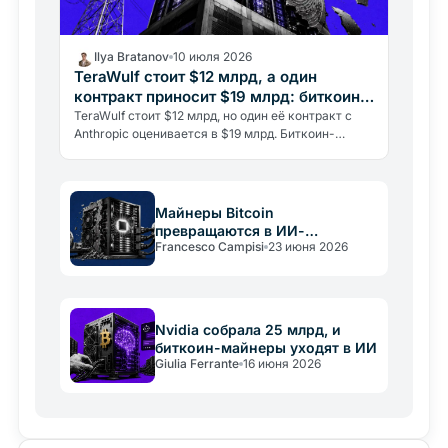
Ilya Bratanov
10 июля 2026
TeraWulf стоит $12 млрд, а один
контракт приносит $19 млрд: биткоин-
майнеры стали хозяевами энергии для
TeraWulf стоит $12 млрд, но один её контракт с
Anthropic оценивается в $19 млрд. Биткоин-
ИИ
майнеры превращаются в дата-центры для ИИ, и
рынок ещё не осознал…
Майнеры Bitcoin
превращаются в ИИ-
Francesco Campisi
23 июня 2026
компании: продают BTC ради
дата-центров
Nvidia собрала 25 млрд, и
биткоин-майнеры уходят в ИИ
Giulia Ferrante
16 июня 2026