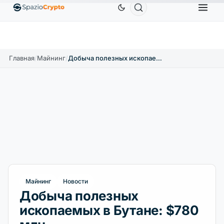
Ethereum
1 880,58 $
Tether
0,9991 $
BNB
586
10%
ETH
↑1.90%
USDT
↑0.00%
BNB
Главная
/
Майнинг
/
Добыча полезных ископаемых в Бутане: $780 млн
Майнинг
Новости
Добыча полезных
ископаемых в Бутане: $780