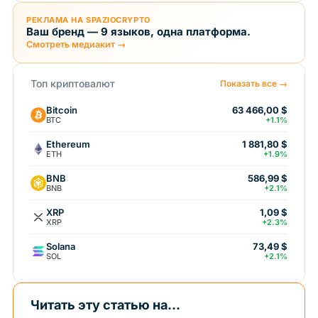
РЕКЛАМА НА SPAZIOCRYPTO
Ваш бренд — 9 языков, одна платформа.
Смотреть медиакит →
Топ криптовалют
Показать все →
Bitcoin
63 466,00 $
BTC
+1.1%
Ethereum
1 881,80 $
ETH
+1.9%
BNB
586,99 $
BNB
+2.1%
XRP
1,09 $
XRP
+2.3%
Solana
73,49 $
SOL
+2.1%
Читать эту статью на...