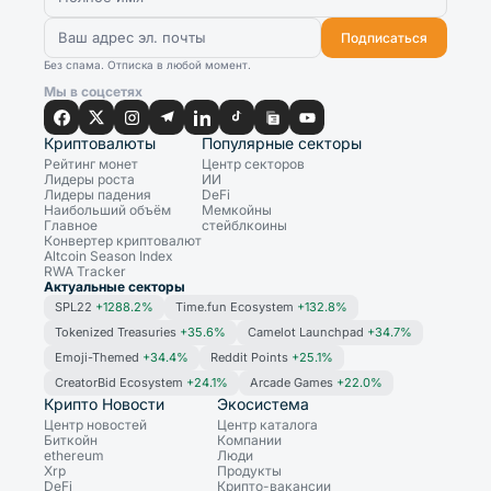
Подписаться
Без спама. Отписка в любой момент.
Мы в соцсетях
Криптовалюты
Популярные секторы
Рейтинг монет
Центр секторов
Лидеры роста
ИИ
Лидеры падения
DeFi
Наибольший объём
Мемкойны
Главное
стейблкоины
Конвертер криптовалют
Altcoin Season Index
RWA Tracker
Актуальные секторы
SPL22
+1288.2%
Time.fun Ecosystem
+132.8%
Tokenized Treasuries
+35.6%
Camelot Launchpad
+34.7%
Emoji-Themed
+34.4%
Reddit Points
+25.1%
CreatorBid Ecosystem
+24.1%
Arcade Games
+22.0%
Крипто Новости
Экосистема
Центр новостей
Центр каталога
Биткойн
Компании
ethereum
Люди
Xrp
Продукты
DeFi
Крипто-вакансии