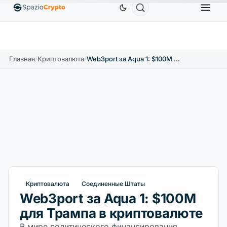
Ethereum
1 880,58 $
Tether
0,9991 $
BNB
586
.10%
ETH
↑1.90%
USDT
↑0.00%
BNB
Главная
/
Криптовалюта
/
Web3port за Aqua 1: $100M для Трампа в криптовалюте
Криптовалюта
Соединенные Штаты
Web3port за Aqua 1: $100M
для Трампа в криптовалюте
В мире политического финансирования