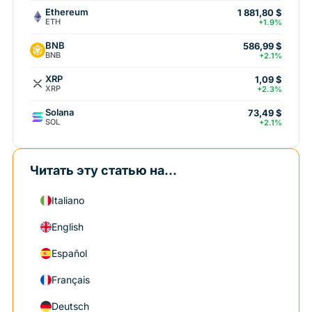
Ethereum
1 881,80 $
ETH
+1.9%
BNB
586,99 $
BNB
+2.1%
XRP
1,09 $
XRP
+2.3%
Solana
73,49 $
SOL
+2.1%
Читать эту статью на...
Italiano
English
Español
Français
Deutsch