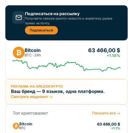
Подписаться на рассылку
Получайте свежие крипто-новости и аналитику рынка
прямо на почту.
Подписаться
63 466,00 $
Bitcoin
₿
BTC · 24h
+1.10%
РЕКЛАМА НА SPAZIOCRYPTO
Ваш бренд — 9 языков, одна платформа.
Смотреть медиакит →
Топ криптовалют
Показать все →
Bitcoin
63 466,00 $
BTC
+1.1%