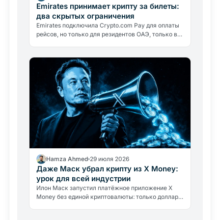
Emirates принимает крипту за билеты:
два скрытых ограничения
Emirates подключила Crypto.com Pay для оплаты
рейсов, но только для резидентов ОАЭ, только в
дирхамах. Авиакомпания крипту не держит:
разбираем, что это значит.
Hamza Ahmed
29 июля 2026
Даже Маск убрал крипту из X Money:
урок для всей индустрии
Илон Маск запустил платёжное приложение X
Money без единой криптовалюты: только доллары
и доходность 6%. Что это говорит о реальных
барьерах крипто-адоптации.