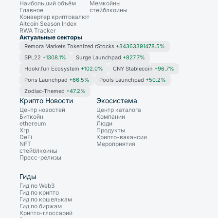
Наибольший объём
Мемкойны
Главное
стейблкоины
Конвертер криптовалют
Altcoin Season Index
RWA Tracker
Актуальные секторы
Remora Markets Tokenized rStocks
+34363391478.5%
SPL22
+1308.1%
Surge Launchpad
+827.7%
Hookr.fun Ecosystem
+102.0%
CNY Stablecoin
+96.7%
Pons Launchpad
+66.5%
Pools Launchpad
+50.2%
Zodiac-Themed
+47.2%
Крипто Новости
Экосистема
Центр новостей
Центр каталога
Биткойн
Компании
ethereum
Люди
Xrp
Продукты
DeFi
Крипто-вакансии
NFT
Мероприятия
стейблкоины
Пресс-релизы
Гиды
Гид по Web3
Гид по крипто
Гид по кошелькам
Гид по биржам
Крипто-глоссарий