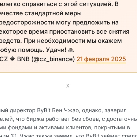
елегко справиться с этой ситуацией. В
ачестве стандартной меры
редосторожности могу предложить на
екоторое время приостановить все снятия
редств. При необходимости мы окажем
юбую помощь. Удачи! 🙏
 CZ 🔶 BNB (@cz_binance)
21 февраля 2025
X
ый директор ByBit Бен Чжао, однако, заверил
елей, что биржа работает без сбоев, с достаточн
ми фондами и активами клиентов, покрытыми в
ии 1:1. Чжао также заявил, что ByBit займет средс