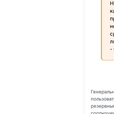
Н
к
п
н
с
л
-
Генеральн
пользоват
резервны
соотношен