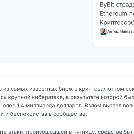
ByBit страд
Ethereum п
Криптосооб
Автор: Hamza
на из самых известных бирж в криптовалютном се
сь крупной кибератаке, в результате которой бы
более 1,4 миллиарда долларов. Взлом вызвал вол
й и беспокойства в сообществе.
ате атаки, произошедшей в пятницу, средства бы