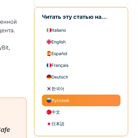
Читать эту статью на...
шенной
дента.
Italiano
English
Bit,
Español
Français
Deutsch
한국어
Русский
中文
日本語
Safe