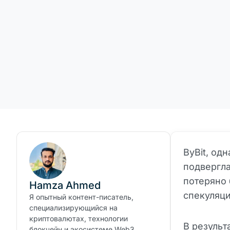
ByBit, од
подвергла
потеряно 
Hamza Ahmed
спекуляци
Я опытный контент-писатель,
специализирующийся на
криптовалютах, технологии
В результ
блокчейн и экосистеме Web3.