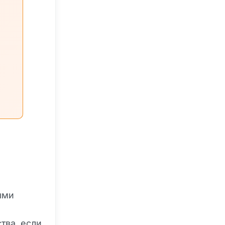
ыми
тва, если