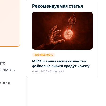
Рекомендуемая статья
Безопасность
MiCA и волна мошенничества:
что
фейковые биржи крадут крипту
зломать
6 авг. 2026 · 5 min read
д для