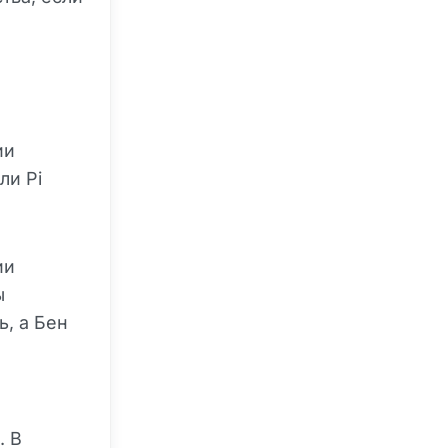
ии
ли Pi
ии
ы
ь, а Бен
. В