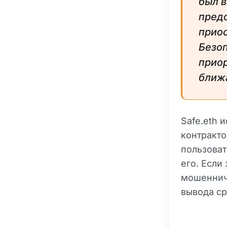
был в
предо
приос
Безоп
приор
ближ
Safe.eth 
контракто
пользоват
его. Если
мошенниче
вывода ср