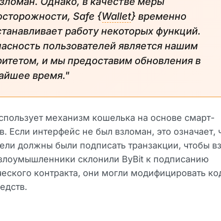
зломан. Однако, в качестве меры
сторожности, Safe {
Wallet
} временно
танавливает работу некоторых функций.
асность пользователей является нашим
итетом, и мы предоставим обновления в
айшее время."
использует механизм кошелька на основе смарт-
в. Если интерфейс не был взломан, это означает, 
ели должны были подписать транзакции, чтобы в
 злоумышленники склонили ByBit к подписанию
ского контракта, они могли модифицировать ко
едств.