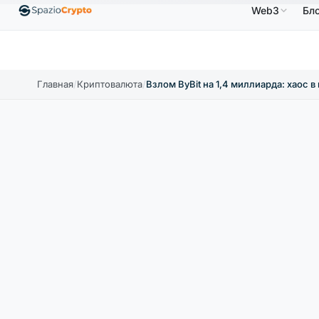
Web3
Бл
Ethereum
1 880,58 $
Tether
0,9991 $
BNB
586,
0%
ETH
↑1.90%
USDT
↑0.00%
BNB
Главная
/
Криптовалюта
/
Взлом ByBit на 1,4 миллиарда: хаос 