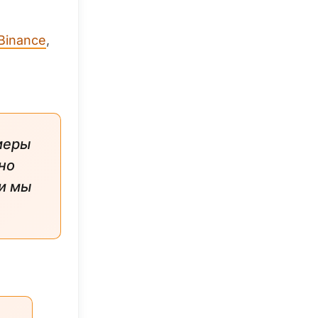
Binance
,
 меры
но
и мы