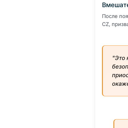
Вмешате
После по
CZ, призв
"Это 
безо
приос
окаж