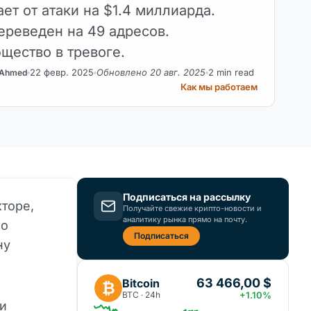
ает от атаки на $1.4 миллиарда.
ереведен на 49 адресов.
щество в тревоге.
22 февр. 2025
Обновлено 20 авг. 2025
2 min read
 Ahmed
Как мы работаем
Подписаться на рассылку
кторе,
Получайте свежие крипто-новости и
аналитику рынка прямо на почту.
ло
Подписаться
ну
63 466,00 $
Bitcoin
₿
BTC · 24h
+1.10%
ли