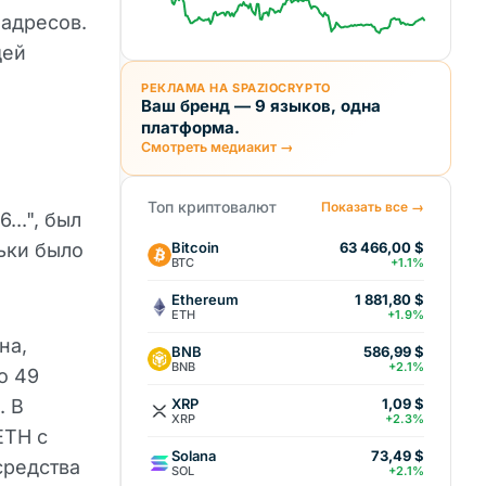
 адресов.
ей
РЕКЛАМА НА SPAZIOCRYPTO
Ваш бренд — 9 языков, одна
платформа.
Смотреть медиакит →
Топ криптовалют
Показать все →
..", был
Bitcoin
льки было
63 466,00 $
BTC
+1.1%
Ethereum
1 881,80 $
ETH
+1.9%
на,
BNB
586,99 $
BNB
+2.1%
о 49
XRP
. В
1,09 $
XRP
+2.3%
ETH с
Solana
73,49 $
средства
SOL
+2.1%