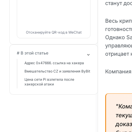
станут до
Весь крип
готовност
Отсканируйте QR-код в WeChat
Однако Sa
управляю
# В этой статье
отрицает 
Адрес 0x47666. ссылка на хакера
Компания 
Вмешательство CZ и заявления ByBit
Цена сети Pi взлетела после
хакерской атаки
"Кома
теку
доказ