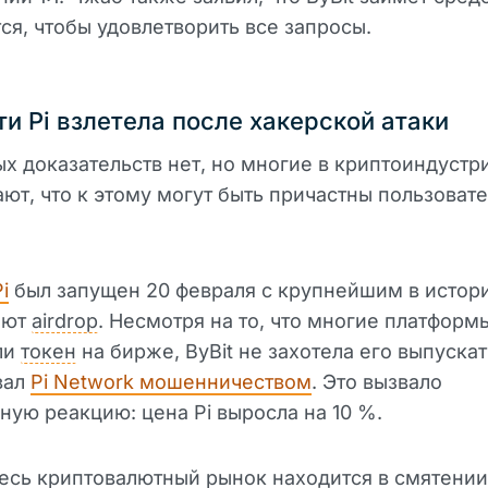
ся, чтобы удовлетворить все запросы.
ти Pi взлетела после хакерской атаки
х доказательств нет, но многие в криптоиндустр
ют, что к этому могут быть причастны пользовате
i
был запущен 20 февраля с крупнейшим в истор
лют
airdrop
. Несмотря на то, что многие платформ
ли
токен
на бирже, ByBit не захотела его выпускат
вал
Pi Network мошенничеством
. Это вызвало
ую реакцию: цена Pi выросла на 10 %.
есь криптовалютный рынок находится в смятении