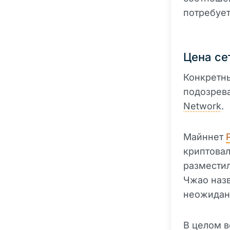
потребует
Цена се
Конкретны
подозрева
Network
.
Майннет
P
криптова
размести
Чжао наз
неожиданн
В целом в