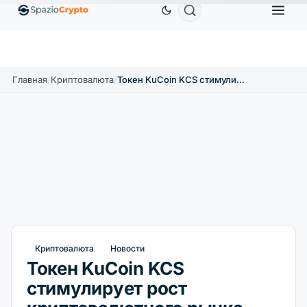
Ethereum
1 880,58 $
Tether
0,9991 $
BNB
586,6
%
ETH
↑1.90%
USDT
↑0.00%
BNB
Главная
/
Криптовалюта
/
Токен KuCoin KCS стимулирует рост криптовалютного рынка
Криптовалюта
Новости
Токен KuCoin KCS
стимулирует рост