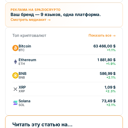
РЕКЛАМА НА SPAZIOCRYPTO
Ваш бренд — 9 языков, одна платформа.
Смотреть медиакит →
Топ криптовалют
Показать все →
Bitcoin
63 466,00 $
BTC
+1.1%
Ethereum
1 881,80 $
ETH
+1.9%
BNB
586,99 $
BNB
+2.1%
XRP
1,09 $
XRP
+2.3%
Solana
73,49 $
SOL
+2.1%
Читать эту статью на...