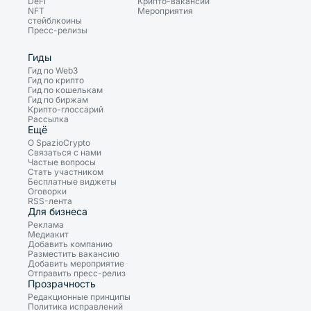
DeFi
Крипто-вакансии
NFT
Мероприятия
стейблкоины
Пресс-релизы
Гиды
Гид по Web3
Гид по крипто
Гид по кошелькам
Гид по биржам
Крипто-глоссарий
Рассылка
Ещё
О SpazioCrypto
Связаться с нами
Частые вопросы
Стать участником
Бесплатные виджеты
Оговорки
RSS-лента
Для бизнеса
Реклама
Медиакит
Добавить компанию
Разместить вакансию
Добавить мероприятие
Отправить пресс-релиз
Прозрачность
Редакционные принципы
Политика исправлений