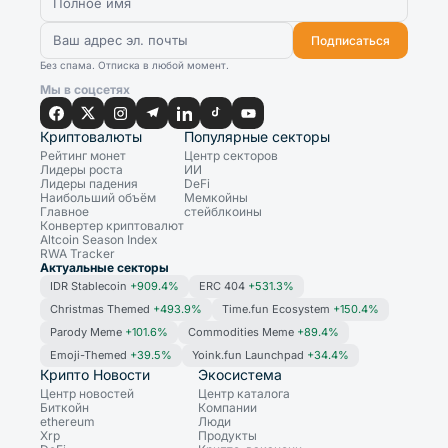
Подписаться
Без спама. Отписка в любой момент.
Мы в соцсетях
Криптовалюты
Популярные секторы
Рейтинг монет
Центр секторов
Лидеры роста
ИИ
Лидеры падения
DeFi
Наибольший объём
Мемкойны
Главное
стейблкоины
Конвертер криптовалют
Altcoin Season Index
RWA Tracker
Актуальные секторы
IDR Stablecoin
+909.4%
ERC 404
+531.3%
Christmas Themed
+493.9%
Time.fun Ecosystem
+150.4%
Parody Meme
+101.6%
Commodities Meme
+89.4%
Emoji-Themed
+39.5%
Yoink.fun Launchpad
+34.4%
Крипто Новости
Экосистема
Центр новостей
Центр каталога
Биткойн
Компании
ethereum
Люди
Xrp
Продукты