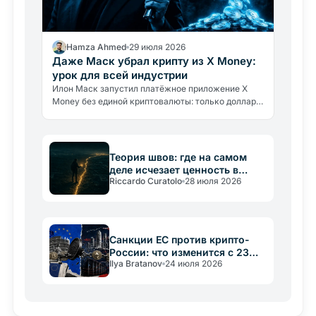
Hamza Ahmed
29 июля 2026
Даже Маск убрал крипту из X Money:
урок для всей индустрии
Илон Маск запустил платёжное приложение X
Money без единой криптовалюты: только доллары
и доходность 6%. Что это говорит о реальных
барьерах крипто-адоптации.
Теория швов: где на самом
деле исчезает ценность в
Riccardo Curatolo
28 июля 2026
крипто
Санкции ЕС против крипто-
России: что изменится с 23
Ilya Bratanov
24 июля 2026
июля 2026