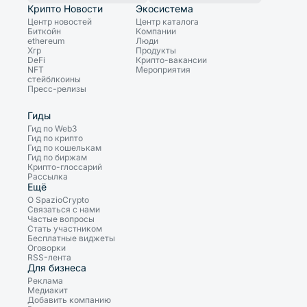
Крипто Новости
Экосистема
Центр новостей
Центр каталога
Биткойн
Компании
ethereum
Люди
Xrp
Продукты
DeFi
Крипто-вакансии
NFT
Мероприятия
стейблкоины
Пресс-релизы
Гиды
Гид по Web3
Гид по крипто
Гид по кошелькам
Гид по биржам
Крипто-глоссарий
Рассылка
Ещё
О SpazioCrypto
Связаться с нами
Частые вопросы
Стать участником
Бесплатные виджеты
Оговорки
RSS-лента
Для бизнеса
Реклама
Медиакит
Добавить компанию