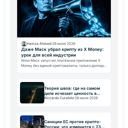
Hamza Ahmed
29 июля 2026
Даже Маск убрал крипту из X Money:
урок для всей индустрии
Илон Маск запустил платёжное приложение X
Money без единой криптовалюты: только доллары
и доходность 6%. Что это говорит о реальных
барьерах крипто-адоптации.
Теория швов: где на самом
деле исчезает ценность в
Riccardo Curatolo
28 июля 2026
крипто
Санкции ЕС против крипто-
России: что изменится с 23