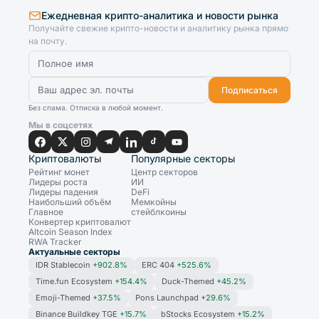
Ежедневная крипто-аналитика и новости рынка
Получайте свежие крипто-новости и аналитику рынка прямо
на почту.
Подписаться
Без спама. Отписка в любой момент.
Мы в соцсетях
Криптовалюты
Популярные секторы
Рейтинг монет
Центр секторов
Лидеры роста
ИИ
Лидеры падения
DeFi
Наибольший объём
Мемкойны
Главное
стейблкоины
Конвертер криптовалют
Altcoin Season Index
RWA Tracker
Актуальные секторы
IDR Stablecoin
+902.8%
ERC 404
+525.6%
Time.fun Ecosystem
+154.4%
Duck-Themed
+45.2%
Emoji-Themed
+37.5%
Pons Launchpad
+29.6%
Binance Buildkey TGE
+15.7%
bStocks Ecosystem
+15.2%