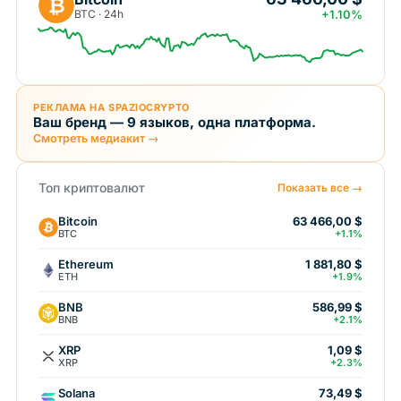
₿
BTC · 24h
+1.10%
РЕКЛАМА НА SPAZIOCRYPTO
Ваш бренд — 9 языков, одна платформа.
Смотреть медиакит →
Топ криптовалют
Показать все →
Bitcoin
63 466,00 $
BTC
+1.1%
Ethereum
1 881,80 $
ETH
+1.9%
BNB
586,99 $
BNB
+2.1%
XRP
1,09 $
XRP
+2.3%
Solana
73,49 $