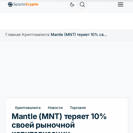
Ethereum
1 880,58 $
Tether
0,9991 $
BNB
↑1.10%
ETH
↑1.90%
USDT
↑0.00%
BNB
Главная
/
Криптовалюта
/
Mantle (MNT) теряет 10% своей рыночной капитализации
Криптовалюта
Новости
Торговля
Mantle (MNT) теряет 10%
своей рыночной