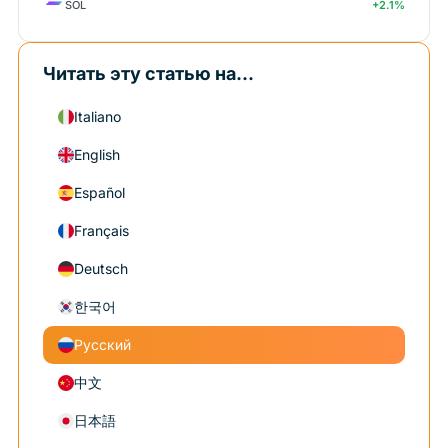
SOL
+2.1%
Читать эту статью на...
Italiano
English
Español
Français
Deutsch
한국어
Русский
中文
日本語