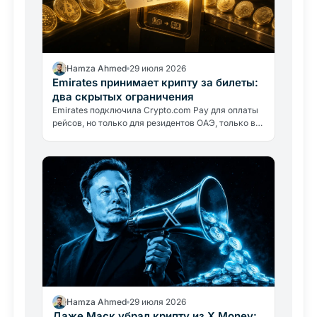
Hamza Ahmed
29 июля 2026
Emirates принимает крипту за билеты:
два скрытых ограничения
Emirates подключила Crypto.com Pay для оплаты
рейсов, но только для резидентов ОАЭ, только в
дирхамах. Авиакомпания крипту не держит:
разбираем, что это значит.
Hamza Ahmed
29 июля 2026
Даже Маск убрал крипту из X Money: