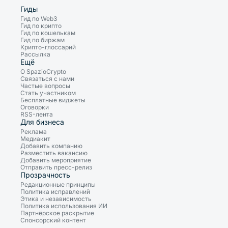
Гиды
Гид по Web3
Гид по крипто
Гид по кошелькам
Гид по биржам
Крипто-глоссарий
Рассылка
Ещё
О SpazioCrypto
Связаться с нами
Частые вопросы
Стать участником
Бесплатные виджеты
Оговорки
RSS-лента
Для бизнеса
Реклама
Медиакит
Добавить компанию
Разместить вакансию
Добавить мероприятие
Отправить пресс-релиз
Прозрачность
Редакционные принципы
Политика исправлений
Этика и независимость
Политика использования ИИ
Партнёрское раскрытие
Спонсорский контент