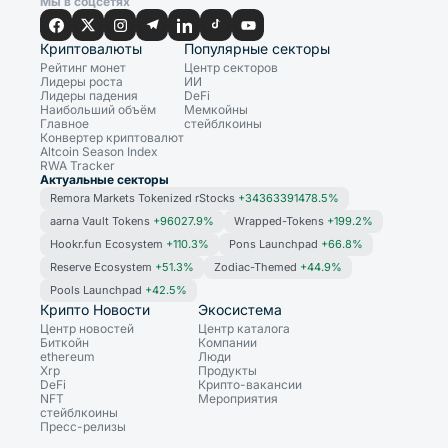
Мы в соцсетях
Криптовалюты
Популярные секторы
Рейтинг монет
Центр секторов
Лидеры роста
ИИ
Лидеры падения
DeFi
Наибольший объём
Мемкойны
Главное
стейблкоины
Конвертер криптовалют
Altcoin Season Index
RWA Tracker
Актуальные секторы
Remora Markets Tokenized rStocks
+34363391478.5%
aarna Vault Tokens
+96027.9%
Wrapped-Tokens
+199.2%
Hookr.fun Ecosystem
+110.3%
Pons Launchpad
+66.8%
Reserve Ecosystem
+51.3%
Zodiac-Themed
+44.9%
Pools Launchpad
+42.5%
Крипто Новости
Экосистема
Центр новостей
Центр каталога
Биткойн
Компании
ethereum
Люди
Xrp
Продукты
DeFi
Крипто-вакансии
NFT
Мероприятия
стейблкоины
Пресс-релизы