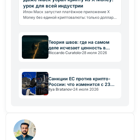
урок для всей индустрии
Илон Маск запустил платёжное приложение X
Money без единой криптовалюты: только доллары
и доходность 6%. Что это говорит о реальных
барьерах крипто-адоптации.
Теория швов: где на самом
деле исчезает ценность в
Riccardo Curatolo
28 июля 2026
крипто
Санкции ЕС против крипто-
России: что изменится с 23
Ilya Bratanov
24 июля 2026
июля 2026