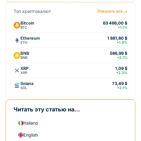
Топ криптовалют
Показать все →
Bitcoin
63 466,00 $
BTC
+1.1%
Ethereum
1 881,80 $
ETH
+1.9%
BNB
586,99 $
BNB
+2.1%
XRP
1,09 $
XRP
+2.3%
Solana
73,49 $
SOL
+2.1%
Читать эту статью на...
Italiano
English