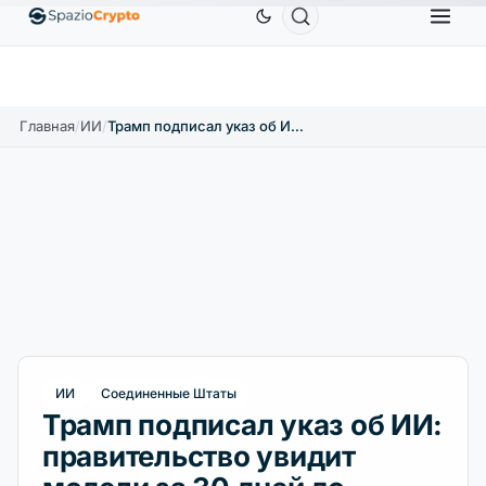
Ethereum
1 880,58 $
Tether
0,9991 $
BNB
58
.10%
ETH
↑1.90%
USDT
↑0.00%
BNB
Главная
/
ИИ
/
Трамп подписал указ об ИИ: правительство увидит модели за 30 дней до запуска
ИИ
Соединенные Штаты
Трамп подписал указ об ИИ:
правительство увидит