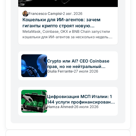
Francesco Campisi
2 авг. 2026
Кошельки для ИИ-агентов: зачем
гиганты крипто строят новую
инфраструктуру
MetaMask, Coinbase, OKX и BNB Chain запустили
кошельки для ИИ-агентов за несколько недель.
Почему гиганты строят инфраструктуру для
экономики, которой ещё нет.
Crypto или AI? CEO Coinbase
прав, но не нейтральный
Giulia Ferrante
27 июля 2026
арбитр
Цифровизация МСП Италии: 1
144 услуги профинансированы
Hamza Ahmed
26 июля 2026
PNRR