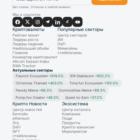
Без спама. Отписка в любой момент.
Мы в соцсетях
Криптовалюты
Популярные секторы
Рейтинг монет
Центр секторов
Лидеры роста
ИИ
Лидеры падения
DeFi
Наибольший объём
Мемкойны
Главное
стейблкоины
Конвертер криптовалют
Altcoin Season Index
RWA Tracker
Актуальные секторы
Flaunch Ecosystem
+974.5%
IDR Stablecoin
+902.2%
Christmas Themed
+403.0%
Time.fun Ecosystem
+155.0%
Parody Meme
+96.3%
Commodities Meme
+69.3%
Pump.fun Creator
+48.3%
Quest-to-Earn
+37.2%
Крипто Новости
Экосистема
Центр новостей
Центр каталога
Биткойн
Компании
ethereum
Люди
Xrp
Продукты
DeFi
Крипто-вакансии
NFT
Мероприятия
стейблкоины