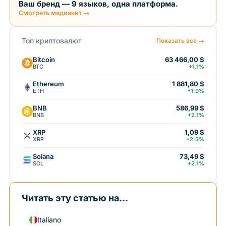
Ваш бренд — 9 языков, одна платформа.
Смотреть медиакит →
Топ криптовалют
Показать все →
Bitcoin
63 466,00 $
BTC
+1.1%
Ethereum
1 881,80 $
ETH
+1.9%
BNB
586,99 $
BNB
+2.1%
XRP
1,09 $
XRP
+2.3%
Solana
73,49 $
SOL
+2.1%
Читать эту статью на...
Italiano