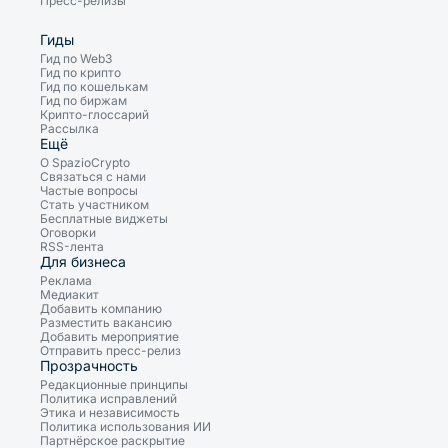
Пресс-релизы
Гиды
Гид по Web3
Гид по крипто
Гид по кошелькам
Гид по биржам
Крипто-глоссарий
Рассылка
Ещё
О SpazioCrypto
Связаться с нами
Частые вопросы
Стать участником
Бесплатные виджеты
Оговорки
RSS-лента
Для бизнеса
Реклама
Медиакит
Добавить компанию
Разместить вакансию
Добавить мероприятие
Отправить пресс-релиз
Прозрачность
Редакционные принципы
Политика исправлений
Этика и независимость
Политика использования ИИ
Партнёрское раскрытие