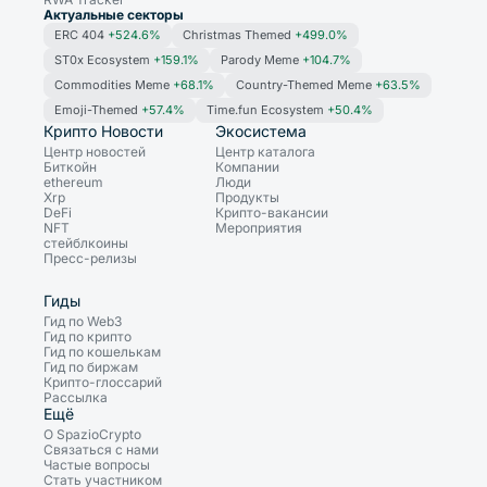
Актуальные секторы
ERC 404
+524.6%
Christmas Themed
+499.0%
ST0x Ecosystem
+159.1%
Parody Meme
+104.7%
Commodities Meme
+68.1%
Country-Themed Meme
+63.5%
Emoji-Themed
+57.4%
Time.fun Ecosystem
+50.4%
Крипто Новости
Экосистема
Центр новостей
Центр каталога
Биткойн
Компании
ethereum
Люди
Xrp
Продукты
DeFi
Крипто-вакансии
NFT
Мероприятия
стейблкоины
Пресс-релизы
Гиды
Гид по Web3
Гид по крипто
Гид по кошелькам
Гид по биржам
Крипто-глоссарий
Рассылка
Ещё
О SpazioCrypto
Связаться с нами
Частые вопросы
Стать участником