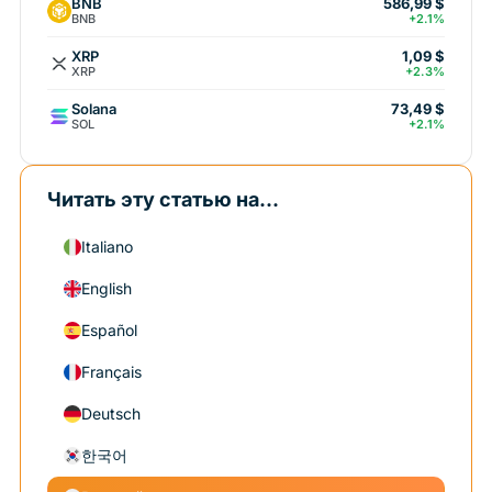
BNB
586,99 $
BNB
+2.1%
XRP
1,09 $
XRP
+2.3%
Solana
73,49 $
SOL
+2.1%
Читать эту статью на...
Italiano
English
Español
Français
Deutsch
한국어