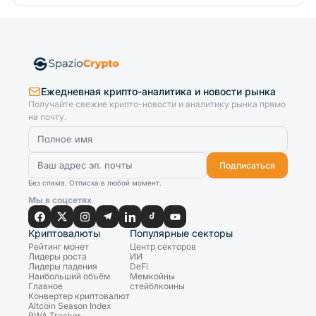
Ежедневная крипто-аналитика и новости рынка
Получайте свежие крипто-новости и аналитику рынка прямо
на почту.
Подписаться
Без спама. Отписка в любой момент.
Мы в соцсетях
Криптовалюты
Популярные секторы
Рейтинг монет
Центр секторов
Лидеры роста
ИИ
Лидеры падения
DeFi
Наибольший объём
Мемкойны
Главное
стейблкоины
Конвертер криптовалют
Altcoin Season Index
RWA Tracker