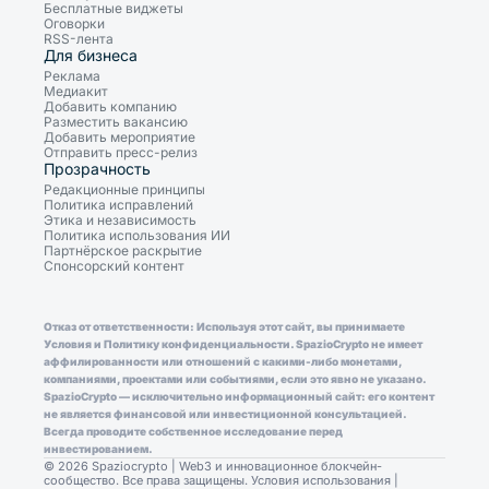
Бесплатные виджеты
Оговорки
RSS-лента
Для бизнеса
Реклама
Медиакит
Добавить компанию
Разместить вакансию
Добавить мероприятие
Отправить пресс-релиз
Прозрачность
Редакционные принципы
Политика исправлений
Этика и независимость
Политика использования ИИ
Партнёрское раскрытие
Спонсорский контент
Отказ от ответственности: Используя этот сайт, вы принимаете
Условия и Политику конфиденциальности. SpazioCrypto не имеет
аффилированности или отношений с какими-либо монетами,
компаниями, проектами или событиями, если это явно не указано.
SpazioCrypto — исключительно информационный сайт: его контент
не является финансовой или инвестиционной консультацией.
Всегда проводите собственное исследование перед
инвестированием.
© 2026 Spaziocrypto | Web3 и инновационное блокчейн-
сообщество. Все права защищены.
Условия использования
|