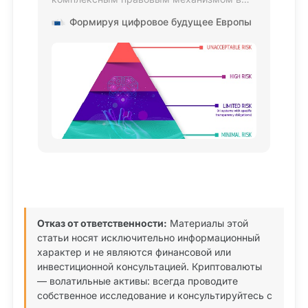
области искусственного интеллекта,
Формируя цифровое будущее Европы
регулирующим риски ИИ и
утверждающим лидерство Европы на
мировом уровне.
Отказ от ответственности:
Материалы этой
статьи носят исключительно информационный
характер и не являются финансовой или
инвестиционной консультацией. Криптовалюты
— волатильные активы: всегда проводите
собственное исследование и консультируйтесь с