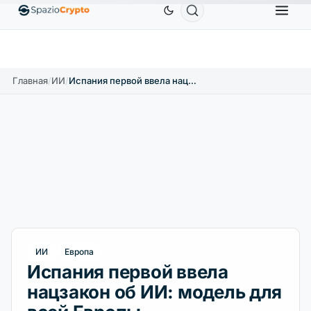
Ethereum
1 880,58 $
Tether
0,9991 $
BNB
58
.10%
ETH
↑1.90%
USDT
↑0.00%
BNB
Главная
/
ИИ
/
Испания первой ввела нацзакон об ИИ: модель для всей Европы
ИИ
Европа
Испания первой ввела
нацзакон об ИИ: модель для