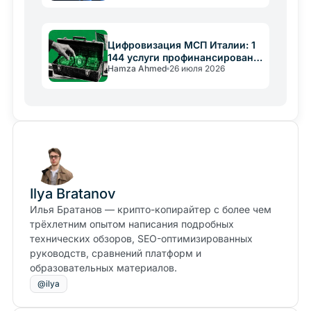
Цифровизация МСП Италии: 1
144 услуги профинансированы
Hamza Ahmed
26 июля 2026
PNRR
Ilya Bratanov
Илья Братанов — крипто-копирайтер с более чем
трёхлетним опытом написания подробных
технических обзоров, SEO-оптимизированных
руководств, сравнений платформ и
образовательных материалов.
@ilya