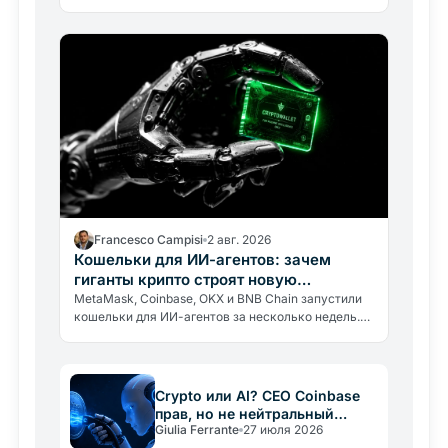
платежи прямо в чате. Как работает защита
средств и какие риски нужно знать.
Francesco Campisi
2 авг. 2026
Кошельки для ИИ-агентов: зачем
гиганты крипто строят новую
инфраструктуру
MetaMask, Coinbase, OKX и BNB Chain запустили
кошельки для ИИ-агентов за несколько недель.
Почему гиганты строят инфраструктуру для
экономики, которой ещё нет.
Crypto или AI? CEO Coinbase
прав, но не нейтральный
Giulia Ferrante
27 июля 2026
арбитр