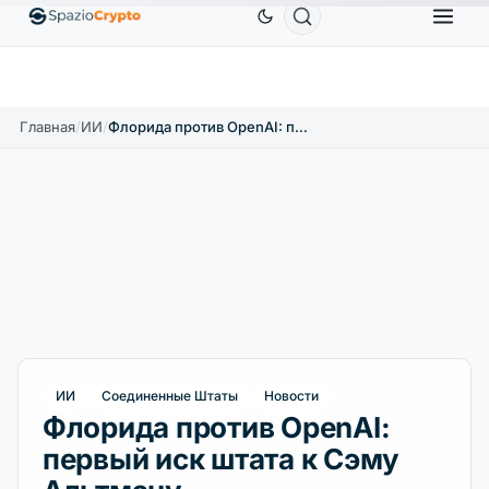
Ethereum
1 880,58 $
Tether
0,9991 $
BNB
5
1.10%
ETH
↑1.90%
USDT
↑0.00%
BNB
Главная
/
ИИ
/
Флорида против OpenAI: первый иск штата к Сэму Альтману
ИИ
Соединенные Штаты
Новости
Флорида против OpenAI:
первый иск штата к Сэму