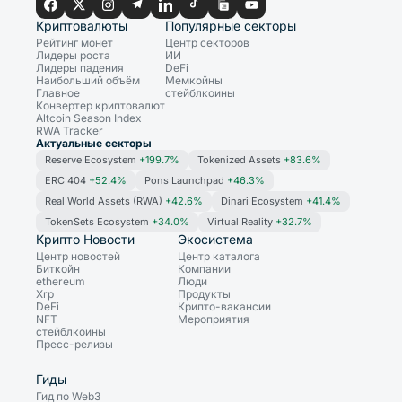
Криптовалюты
Популярные секторы
Рейтинг монет
Центр секторов
Лидеры роста
ИИ
Лидеры падения
DeFi
Наибольший объём
Мемкойны
Главное
стейблкоины
Конвертер криптовалют
Altcoin Season Index
RWA Tracker
Актуальные секторы
Reserve Ecosystem
+199.7%
Tokenized Assets
+83.6%
ERC 404
+52.4%
Pons Launchpad
+46.3%
Real World Assets (RWA)
+42.6%
Dinari Ecosystem
+41.4%
TokenSets Ecosystem
+34.0%
Virtual Reality
+32.7%
Крипто Новости
Экосистема
Центр новостей
Центр каталога
Биткойн
Компании
ethereum
Люди
Xrp
Продукты
DeFi
Крипто-вакансии
NFT
Мероприятия
стейблкоины
Пресс-релизы
Гиды
Гид по Web3