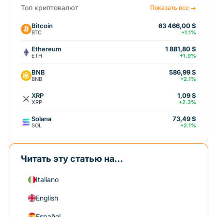
Топ криптовалют
Показать все →
Bitcoin
63 466,00 $
BTC
+1.1%
Ethereum
1 881,80 $
ETH
+1.9%
BNB
586,99 $
BNB
+2.1%
XRP
1,09 $
XRP
+2.3%
Solana
73,49 $
SOL
+2.1%
Читать эту статью на...
Italiano
English
Español