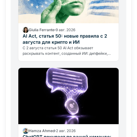
Giulia Ferrante
9 авг. 2026
AI Act, статья 50: новые правила с 2
августа для крипто и ИИ
С 2 августа статья 50 AI Act обязывает
раскрывать контент, созданный ИИ: дипфейки,
аватары, чат-боты. Что меняется для бирж,
инфлюенсеров и крипто-изданий и…
Hamza Ahmed
2 авг. 2026
ChatGPT покупает по вашей команде: