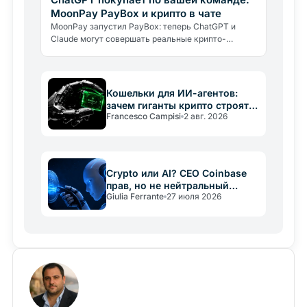
MoonPay PayBox и крипто в чате
MoonPay запустил PayBox: теперь ChatGPT и
Claude могут совершать реальные крипто-
платежи прямо в чате. Как работает защита
средств и какие риски нужно знать.
Кошельки для ИИ-агентов:
зачем гиганты крипто строят
Francesco Campisi
2 авг. 2026
новую инфраструктуру
Crypto или AI? CEO Coinbase
прав, но не нейтральный
Giulia Ferrante
27 июля 2026
арбитр