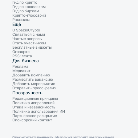
Гид по крипто
Гид по кошелькам
Гид по биржам
Крипто-глоссарий
Рассылка
Ещё
О SpazioCrypto
Связаться с нами
Частые вопросы
Стать участником
Бесплатные виджеты
Оговорки
RSS-лента
Для бизнеса
Реклама
Медиакит
Добавить компанию
Разместить вакансию
Добавить мероприятие
Отправить пресс-релиз
Прозрачность
Редакционные принципы
Политика исправлений
Этика и независимость
Политика использования ИИ
Партнёрское раскрытие
Спонсорский контент
Отказ от ответственности: Используя этот сайт, вы принимаете