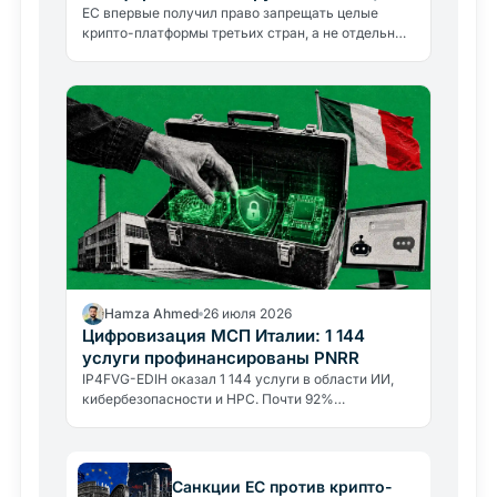
против России
ЕС впервые получил право запрещать целые
крипто-платформы третьих стран, а не отдельные
кошельки. 21-й санкционный пакет против России
меняет правила для всех…
Hamza Ahmed
26 июля 2026
Цифровизация МСП Италии: 1 144
услуги профинансированы PNRR
IP4FVG-EDIH оказал 1 144 услуги в области ИИ,
кибербезопасности и HPC. Почти 92%
бенефициаров, малые и средние предприятия
Италии.
Санкции ЕС против крипто-