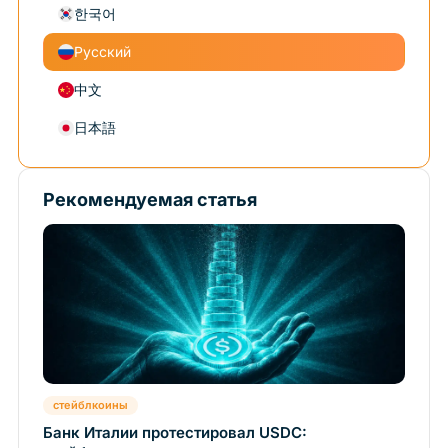
한국어
Русский
中文
日本語
Рекомендуемая статья
стейблкоины
Банк Италии протестировал USDC: