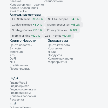
Главное
стейблкоины
Конвертер криптовалют
Altcoin Season Index
RWA Tracker
Актуальные секторы
IDR Stablecoin
+908.9%
NFT Launchpad
+54.8%
Zodiac-Themed
+31.4%
Orynth Ecosystem
+18.2%
Strategy Games
+13.5%
Privacy Browser
+12.8%
Mobile Mining
+12.7%
Zoo-Themed
+10.3%
Крипто Новости
Экосистема
Центр новостей
Центр каталога
Биткойн
Компании
ethereum
Люди
Xrp
Продукты
DeFi
Крипто-вакансии
NFT
Мероприятия
стейблкоины
Пресс-релизы
Гиды
Гид по Web3
Гид по крипто
Гид по кошелькам
Гид по биржам
Крипто-глоссарий
Рассылка
Ещё
О SpazioCrypto