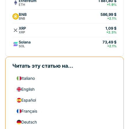
Ethereum
1 881,80 $
ETH
+1.9%
BNB
586,99 $
BNB
+2.1%
XRP
1,09 $
XRP
+2.3%
Solana
73,49 $
SOL
+2.1%
Читать эту статью на...
Italiano
English
Español
Français
Deutsch