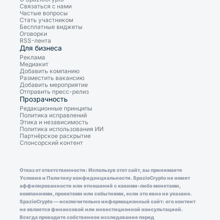
Связаться с нами
Частые вопросы
Стать участником
Бесплатные виджеты
Оговорки
RSS-лента
Для бизнеса
Реклама
Медиакит
Добавить компанию
Разместить вакансию
Добавить мероприятие
Отправить пресс-релиз
Прозрачность
Редакционные принципы
Политика исправлений
Этика и независимость
Политика использования ИИ
Партнёрское раскрытие
Спонсорский контент
Отказ от ответственности: Используя этот сайт, вы принимаете
Условия и Политику конфиденциальности. SpazioCrypto не имеет
аффилированности или отношений с какими-либо монетами,
компаниями, проектами или событиями, если это явно не указано.
SpazioCrypto — исключительно информационный сайт: его контент
не является финансовой или инвестиционной консультацией.
Всегда проводите собственное исследование перед