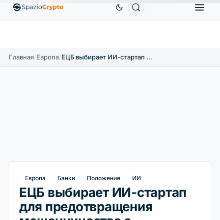
Ethereum
1 880,58 $
Tether
0,9991 $
BNB
58
.10%
ETH
↑1.90%
USDT
↑0.00%
BNB
Главная
/
Европа
/
ЕЦБ выбирает ИИ-стартап для предотвращения мошенничества с цифровыми евро
Европа
Банки
Положение
ИИ
ЕЦБ выбирает ИИ-стартап
для предотвращения