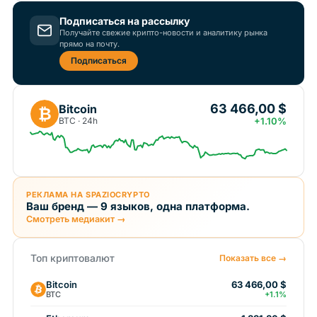
Подписаться на рассылку
Получайте свежие крипто-новости и аналитику рынка
прямо на почту.
Подписаться
63 466,00 $
Bitcoin
₿
BTC · 24h
+1.10%
РЕКЛАМА НА SPAZIOCRYPTO
Ваш бренд — 9 языков, одна платформа.
Смотреть медиакит →
Топ криптовалют
Показать все →
Bitcoin
63 466,00 $
BTC
+1.1%