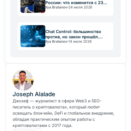
России: что изменится с 23
Ilya Bratanov
24 июля 2026
июля 2026
Chat Control: большинство
против, но закон прошёл.
Ilya Bratanov
14 июля 2026
Угроза крипте
Joseph Alalade
Джозеф — журналист в сфере Web3 и SEO-
писатель о криптовалютах, который любит
освещать блокчейн, DeFi и глобальное внедрение,
обладая практическим опытом работы с
криптовалютами с 2017 года.