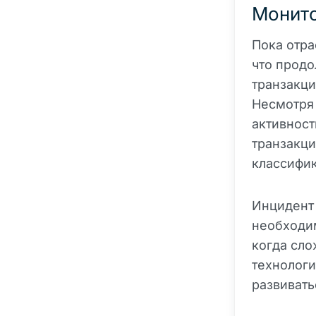
Монито
Пока отра
что продо
транзакци
Несмотря 
активност
транзакци
классифи
Инцидент
необходим
когда сло
технолог
развивать