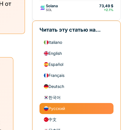
H от
Solana
73,49 $
SOL
+2.1%
Читать эту статью на...
Italiano
English
Español
Français
Deutsch
한국어
Русский
中文
х