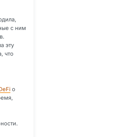
рдила,
ные с ним
в.
а эту
, что
DeFi
о
ремя,
ности.