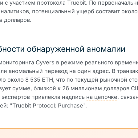
и с участием протокола Truebit. По первоначаль
налитиков, потенциальный ущерб составит около
в долларов.
ности обнаруженной аномалии
мониторинга Cyvers в режиме реального времен
ли аномальный перевод на один адрес. В транза
ло около 8 535
ETH
, что по текущей рыночной ст
вует сумме, близкой к 26 миллионам долларов С
 экспертов привлекла надпись
на цепочке
, связа
ей: "Truebit
Protocol
: Purchase".