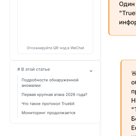
Один 
"True
инфо
Отсканируйте QR-код в WeChat
# В этой статье

Подробности обнаруженной
о
аномалии
п
Первая крупная атака 2026 года?
Н
Что такое протокол Truebit
"
Мониторинг продолжается
Б
Е