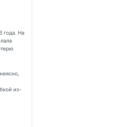
 года. На
елала
отерю
 неясно,
бкой из-