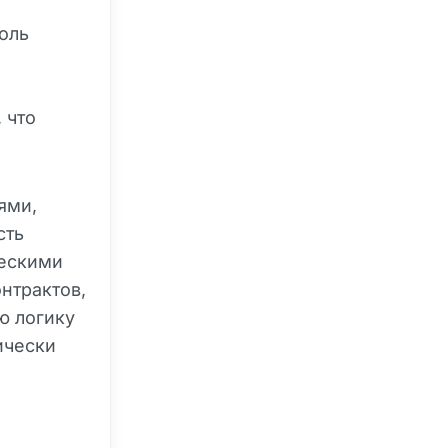
оль
 что
ями,
сть
ческими
нтрактов,
ю логику
ически