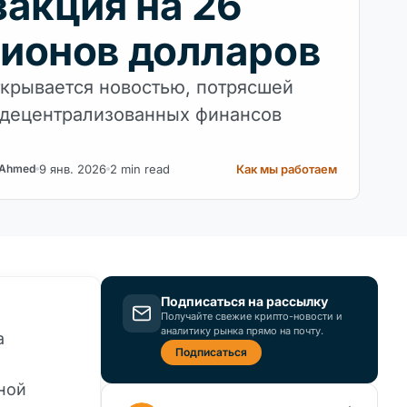
закция на 26
ионов долларов
ткрывается новостью, потрясшей
децентрализованных финансов
9 янв. 2026
2 min read
Как мы работаем
 Ahmed
Подписаться на рассылку
Получайте свежие крипто-новости и
аналитику рынка прямо на почту.
а
Подписаться
ной