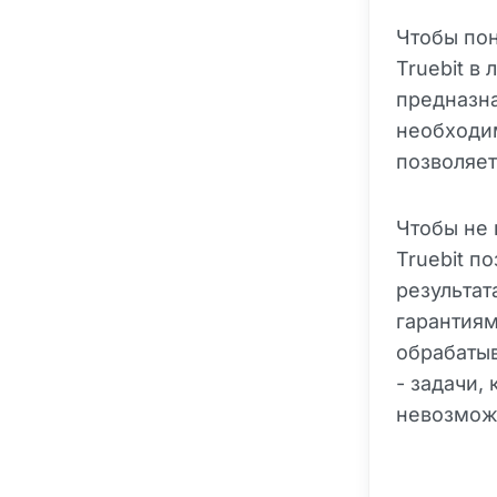
Чтобы пон
Truebit в 
предназн
необходим
позволяет
Чтобы не
Truebit п
результат
гарантиям
обрабаты
- задачи,
невозмож