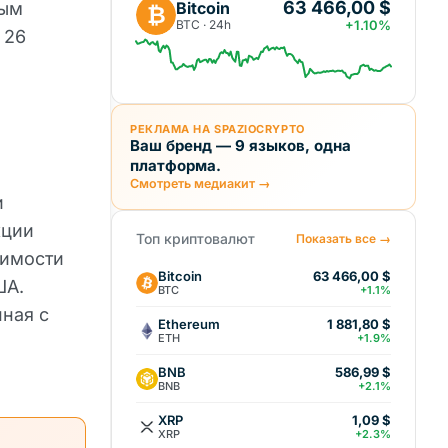
63 466,00 $
Bitcoin
ным
₿
BTC · 24h
+1.10%
 26
РЕКЛАМА НА SPAZIOCRYPTO
Ваш бренд — 9 языков, одна
платформа.
Смотреть медиакит →
и
кции
Топ криптовалют
Показать все →
оимости
Bitcoin
63 466,00 $
ША.
BTC
+1.1%
нная с
Ethereum
1 881,80 $
ETH
+1.9%
BNB
586,99 $
BNB
+2.1%
XRP
1,09 $
XRP
+2.3%