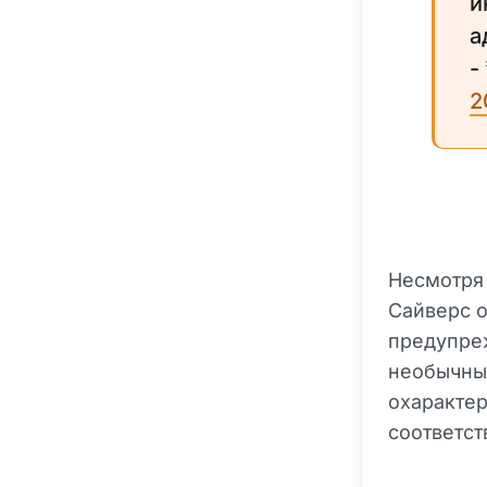
и
а
-
2
Несмотря 
Сайверс о
предупре
необычные
охарактер
соответст