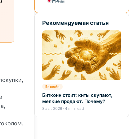
о
日本語
Рекомендуемая статья
покупки,
Биткойн
Биткоин стоит: киты скупают,
и
мелкие продают. Почему?
а,
8 авг. 2026 · 4 min read
токолом.