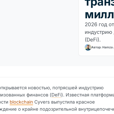
тран
милл
2026 год о
индустрию 
(DeFi).
Автор: Hamza
открывается новостью, потрясшей индустрию
изованных финансов (
DeFi
). Известная платформ
ости
blockchain
Cyvers выпустила красное
ждение о крайне подозрительной внутрицепочеч