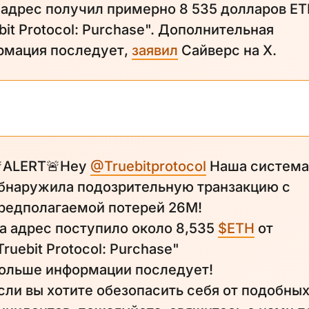
адрес получил примерно 8 535 долларов ET
bit Protocol: Purchase". Дополнительная
рмация последует,
заявил
Сайверс на X.
ALERT🚨Hey
@Truebitprotocol
Наша система
бнаружила подозрительную транзакцию с
редполагаемой потерей 26M!
а адрес поступило около 8,535
$ETH
от
Truebit Protocol: Purchase"
ольше информации последует!
сли вы хотите обезопасить себя от подобны