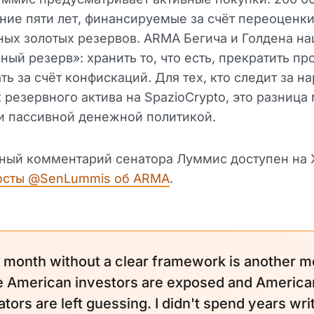
ение пяти лет, финансируемые за счёт переоценк
ых золотых резервов. ARMA Бегича и Голдена на
ный резерв»: хранить то, что есть, прекратить пр
ть за счёт конфискаций. Для тех, кто следит за н
ак резервного актива на SpazioCrypto, это разниц
и пассивной денежной политикой.
ный комментарий сенатора Луммис доступен на 
осты @SenLummis об ARMA
.
 month without a clear framework is another m
 American investors are exposed and America
tors are left guessing. I didn't spend years wri