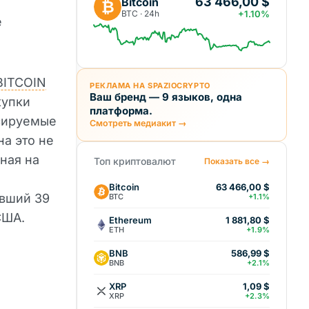
63 466,00 $
Bitcoin
₿
BTC · 24h
+1.10%
е
BITCOIN
РЕКЛАМА НА SPAZIOCRYPTO
Ваш бренд — 9 языков, одна
купки
платформа.
нсируемые
Смотреть медиакит →
а это не
ная на
Топ криптовалют
Показать все →
Bitcoin
63 466,00 $
ивший 39
BTC
+1.1%
США.
Ethereum
1 881,80 $
ETH
+1.9%
BNB
586,99 $
BNB
+2.1%
XRP
1,09 $
XRP
+2.3%