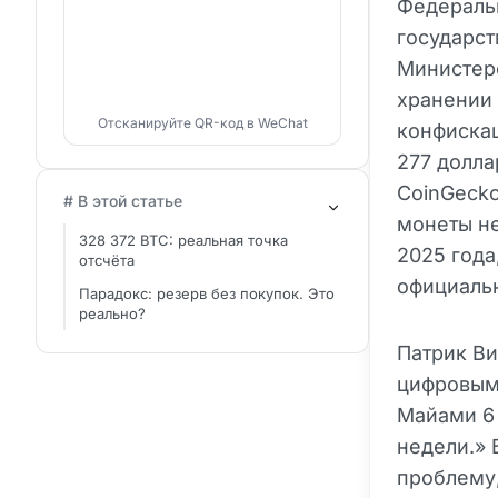
Федераль
государст
Министерс
хранении 
Отсканируйте QR-код в WeChat
конфиска
277 долла
CoinGecko
# В этой статье
монеты не
328 372 BTC: реальная точка
2025 года
отсчёта
официальн
Парадокс: резерв без покупок. Это
реально?
Патрик Ви
цифровым
Майами 6
недели.» 
проблему,