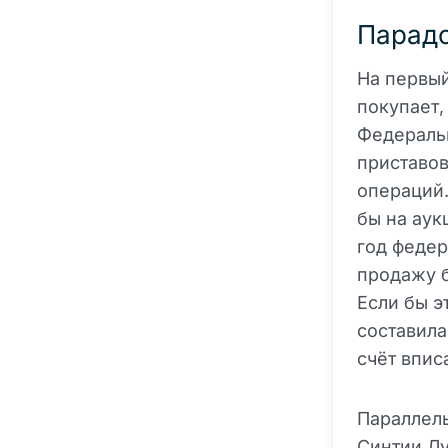
Парадо
На первый
покупает,
Федераль
приставов
операций.
бы на аук
год федер
продажу б
Если бы э
составила
счёт впис
Параллель
Синтии Лу