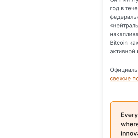
год в теч
федеральн
«нейтраль
накаплива
Bitcoin к
активной 
Официаль
свежие п
Every
where
innova