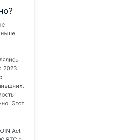
но?
не
оньше.
лялись
о 2023
о
ынешних.
мость
но. Этот
OIN Act
0 BTC в