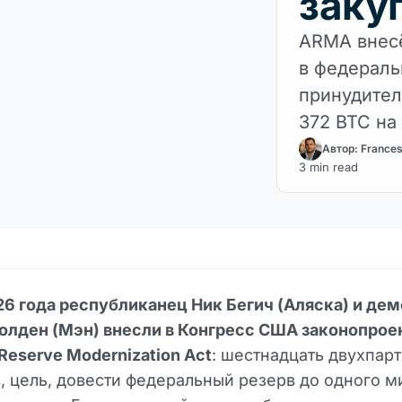
заку
ARMA внесё
в федераль
принудител
372 BTC на
Автор: France
3 min read
26 года республиканец Ник Бегич (Аляска) и де
олден (Мэн) внесли в Конгресс США законопрое
Reserve Modernization Act
: шестнадцать двухпар
, цель, довести федеральный резерв до одного 