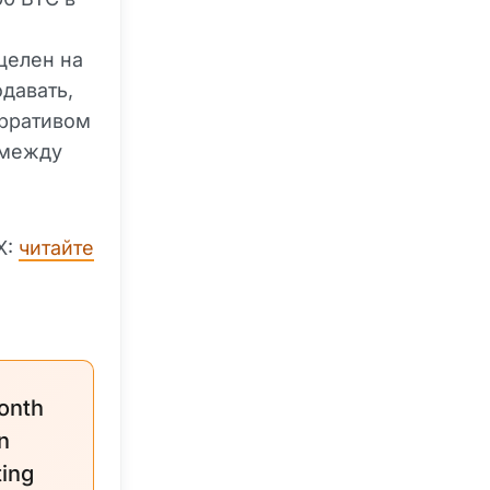
и
целен на
одавать,
арративом
а между
X:
читайте
onth
n
ting