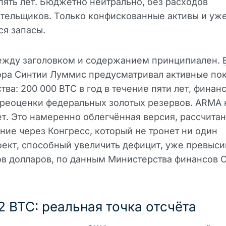
пять лет. Бюджетно нейтрально, без расходов
тельщиков. Только конфискованные активы и уж
я запасы.
ежду заголовком и содержанием принципиален.
ора Синтии Луммис предусматривал активные по
тва: 200 000 BTC в год в течение пяти лет, фина
ереоценки федеральных золотых резервов. ARMA н
т. Это намеренно облегчённая версия, рассчитан
ие через Конгресс, который не тронет ни один
ект, способный увеличить дефицит, уже превыс
в долларов, по данным Министерства финансов 
2 BTC: реальная точка отсчёта