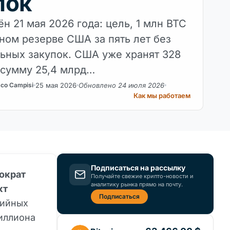
пок
н 21 мая 2026 года: цель, 1 млн BTC
ном резерве США за пять лет без
ьных закупок. США уже хранят 328
 сумму 25,4 млрд…
25 мая 2026
Обновлено 24 июля 2026
sco Campisi
Как мы работаем
Подписаться на рассылку
мократ
Получайте свежие крипто-новости и
аналитику рынка прямо на почту.
кт
Подписаться
тийных
миллиона