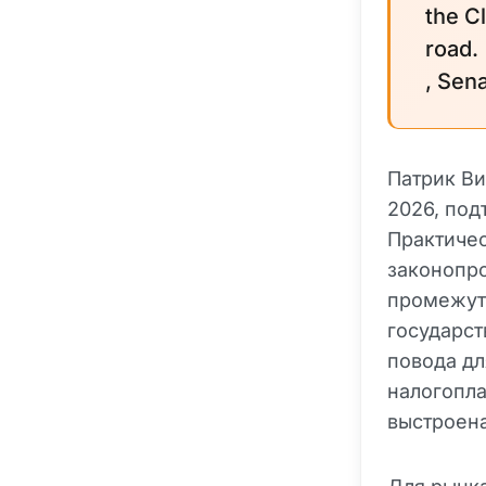
the C
road.
, Sen
Патрик Ви
2026, под
Практиче
законопро
промежуто
государст
повода дл
налогопла
выстроена