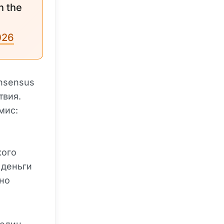
n the
026
onsensus
твия.
мис:
кого
 деньги
ьно