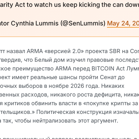
larity Act to watch us keep kicking the can dow
ator Cynthia Lummis (@SenLummis)
May 24, 2
тт назвал ARMA «версией 2.0» проекта SBR на C
твердив, что Белый дом изучил правовые последс
ское преимущество ARMA перед BITCOIN Act Лум
ект имеет реальные шансы пройти Сенат до
чных выборов в ноябре 2026 года. Никаких
венных расходов, никакого роста дефицита, ника
я критиков обвинить власти в «покупке крипты за
тельщиков.» Политическая конструкция изначал
 так, чтобы нейтрализовать этот аргумент.