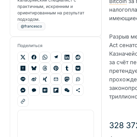
Bitcoin
за 
практичным, искренним и
налогопла
ориентированным на результат
имеющиес
подходом.
@francesco
Разрыв м
Act сенат
Поделиться
Казначейс
за счёт п
претендуе
прохожден
законопро
триллионо
328 37