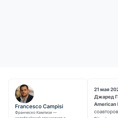
21 мая 20
Джаред Г
American 
Francesco Campisi
соавторов
Франческо Кампизи —
калабрийский специалист с