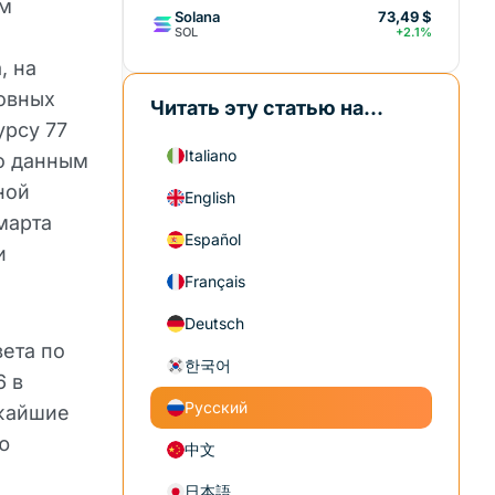
им
Solana
73,49 $
SOL
+2.1%
, на
ловных
Читать эту статью на...
урсу 77
Italiano
но данным
ной
English
марта
Español
и
Français
Deutsch
вета по
한국어
 в
Русский
ижайшие
ю
中文
日本語