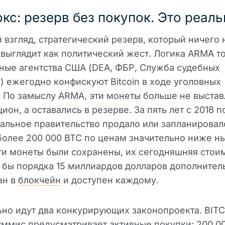
кс: резерв без покупок. Это реаль
 взгляд, стратегический резерв, который ничего 
 выглядит как политический жест. Логика ARMA т
ные агентства США (DEA, ФБР, Служба судебных
) ежегодно конфискуют Bitcoin в ходе уголовных
 По замыслу ARMA, эти монеты больше не выстав
цион, а оставались в резерве. За пять лет с 2018 п
альное правительство продало или запланировал
олее 200 000 BTC по ценам значительно ниже н
ти монеты были сохранены, их сегодняшняя стои
 бы порядка 15 миллиардов долларов дополнитель
ан в
блокчейн
и доступен каждому.
но идут два конкурирующих законопроекта. BITC
ммис предусматривает активные покупки: 200 00