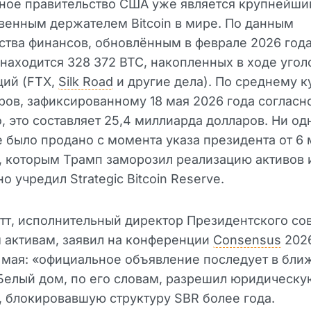
ное правительство США уже является крупнейш
венным держателем Bitcoin в мире. По данным
тва финансов, обновлённым в феврале 2026 года
находится 328 372 BTC, накопленных в ходе уго
ций (FTX,
Silk Road
и другие дела). По среднему к
ров, зафиксированному 18 мая 2026 года соглас
, это составляет 25,4 миллиарда долларов. Ни од
 было продано с момента указа президента от 6 
, которым Трамп заморозил реализацию активов 
о учредил Strategic Bitcoin Reserve.
тт, исполнительный директор Президентского со
 активам, заявил на конференции
Consensus
2026
 мая: «официальное объявление последует в бл
Белый дом, по его словам, разрешил юридическу
 блокировавшую структуру SBR более года.