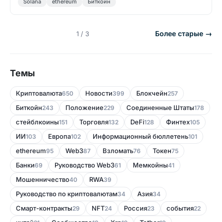
Solana
ethereum
Биткойн
Более старые →
1 / 3
Темы
Криптовалюта
Новости
Блокчейн
650
399
257
Биткойн
Положение
Соединенные Штаты
243
229
178
стейблкоины
Торговля
DeFi
Финтех
151
132
128
105
ИИ
Европа
Информационный бюллетень
103
102
101
ethereum
Web3
Bзломать
Токен
95
87
76
75
Банки
Руководство Web3
Мемкойны
69
61
41
Мошенничество
RWA
40
39
Руководство по криптовалютам
Азия
34
34
Смарт-контракты
NFT
Россия
события
29
24
23
22