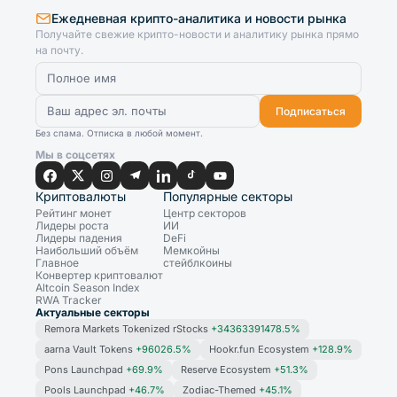
Ежедневная крипто-аналитика и новости рынка
Получайте свежие крипто-новости и аналитику рынка прямо
на почту.
Подписаться
Без спама. Отписка в любой момент.
Мы в соцсетях
Криптовалюты
Популярные секторы
Рейтинг монет
Центр секторов
Лидеры роста
ИИ
Лидеры падения
DeFi
Наибольший объём
Мемкойны
Главное
стейблкоины
Конвертер криптовалют
Altcoin Season Index
RWA Tracker
Актуальные секторы
Remora Markets Tokenized rStocks
+34363391478.5%
aarna Vault Tokens
+96026.5%
Hookr.fun Ecosystem
+128.9%
Pons Launchpad
+69.9%
Reserve Ecosystem
+51.3%
Pools Launchpad
+46.7%
Zodiac-Themed
+45.1%