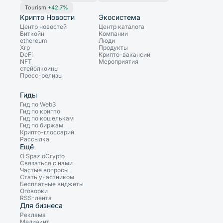
Tourism
+42.7%
Крипто Новости
Экосистема
Центр новостей
Центр каталога
Биткойн
Компании
ethereum
Люди
Xrp
Продукты
DeFi
Крипто-вакансии
NFT
Мероприятия
стейблкоины
Пресс-релизы
Гиды
Гид по Web3
Гид по крипто
Гид по кошелькам
Гид по биржам
Крипто-глоссарий
Рассылка
Ещё
О SpazioCrypto
Связаться с нами
Частые вопросы
Стать участником
Бесплатные виджеты
Оговорки
RSS-лента
Для бизнеса
Реклама
Медиакит