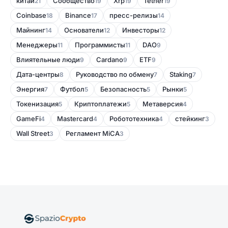
китай
Сообщество
Xrp
Tether
21
19
19
19
Coinbase
Binance
пресс-релизы
18
17
14
Майнинг
Основатели
Инвесторы
14
12
12
Менеджеры
Программисты
DAO
11
11
9
Влиятельные люди
Cardano
ETF
9
9
9
Дата-центры
Руководство по обмену
Staking
8
7
7
Энергия
Футбол
Безопасность
Рынки
7
5
5
5
Токенизация
Криптоплатежи
Метаверсия
5
5
4
GameFi
Mastercard
Робототехника
стейкинг
4
4
4
3
Wall Street
Регламент MiCA
3
3