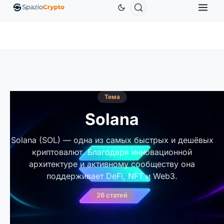
Ethereum
1 880,58 $
Tether
0,9991 $
BNB
58
.10%
ETH
↑1.90%
USDT
↑0.00%
BNB
Тема
Solana
Solana (SOL) — одна из самых быстрых и дешёвых
криптовалют. Благодаря инновационной
архитектуре и активному сообществу она
поддерживает DeFi, NFT и Web3.
26 статей