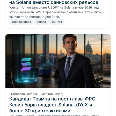
на Solana вместо банковских рельсов
Western Union запускает USDPT на Solana в мае 2026 года,
чтобы заменить SWIFT при расчётах с агентами. Стейблкоин
выпустит Anchorage Digital Bank.
стейблкоины
Solana
Финтех
Francesco Campisi
·
3 месяца назад
Кандидат Трампа на пост главы ФРС
Кевин Уорш владеет Solana, dYdX и
более 30 криптоактивами
Декларация Кевина Уорша раскрывает вложения в Solana,