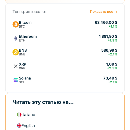
Топ криптовалют
Показать все →
Bitcoin
63 466,00 $
BTC
+1.1%
Ethereum
1 881,80 $
ETH
+1.9%
BNB
586,99 $
BNB
+2.1%
XRP
1,09 $
XRP
+2.3%
Solana
73,49 $
SOL
+2.1%
Читать эту статью на...
Italiano
English