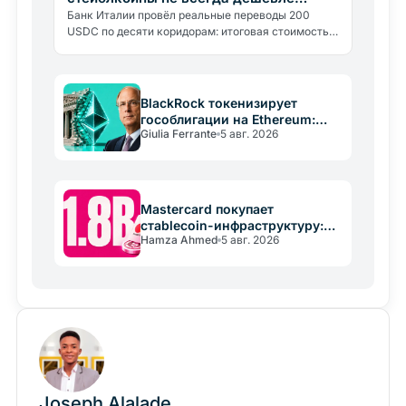
переводов
Банк Италии провёл реальные переводы 200
USDC по десяти коридорам: итоговая стоимость
составила от 0,30% до почти 9%. Блокчейн
обходится в 0,4%, остальное…
BlackRock токенизирует
гособлигации на Ethereum:
Giulia Ferrante
5 авг. 2026
главная игра, стейблкоины
Mastercard покупает
стablecoin-инфраструктуру:
Hamza Ahmed
5 авг. 2026
сделка на 1,8 млрд долларов
Joseph Alalade