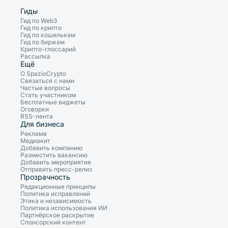
Гиды
Гид по Web3
Гид по крипто
Гид по кошелькам
Гид по биржам
Крипто-глоссарий
Рассылка
Ещё
О SpazioCrypto
Связаться с нами
Частые вопросы
Стать участником
Бесплатные виджеты
Оговорки
RSS-лента
Для бизнеса
Реклама
Медиакит
Добавить компанию
Разместить вакансию
Добавить мероприятие
Отправить пресс-релиз
Прозрачность
Редакционные принципы
Политика исправлений
Этика и независимость
Политика использования ИИ
Партнёрское раскрытие
Спонсорский контент