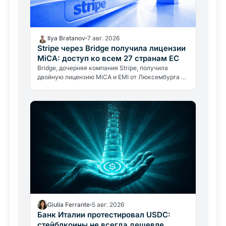
Ilya Bratanov
7 авг. 2026
Stripe через Bridge получила лицензии
MiCA: доступ ко всем 27 странам ЕС
Bridge, дочерняя компания Stripe, получила
двойную лицензию MiCA и EMI от Люксембурга и
вошла в реестр ESMA: теперь она работает во
всех 27 странах ЕС.
Giulia Ferrante
5 авг. 2026
Банк Италии протестировал USDC:
стейблкоины не всегда дешевле