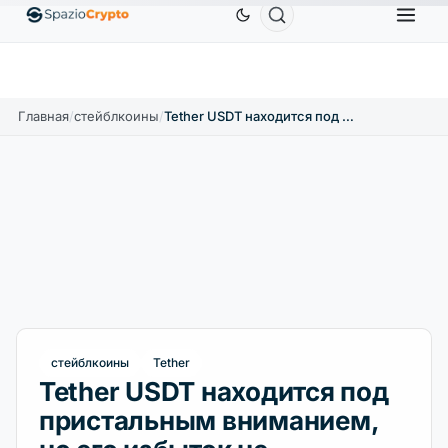
NB
586,64 $
USDC
0,9995 $
XRP
1,09 $
So
BNB
↑2.10%
USDC
↑0.00%
XRP
↑2.30%
Главная
/
стейблкоины
/
Tether USDT находится под пристальным вниманием, но его избыток не показывает непосредственных рисков
стейблкоины
Tether
Tether USDT находится под
пристальным вниманием,