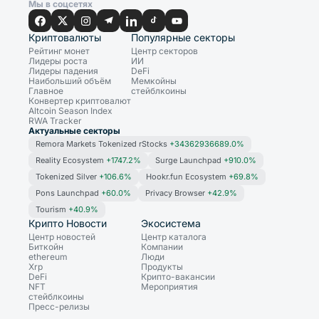
Мы в соцсетях
Криптовалюты
Популярные секторы
Рейтинг монет
Центр секторов
Лидеры роста
ИИ
Лидеры падения
DeFi
Наибольший объём
Мемкойны
Главное
стейблкоины
Конвертер криптовалют
Altcoin Season Index
RWA Tracker
Актуальные секторы
Remora Markets Tokenized rStocks
+34362936689.0%
Reality Ecosystem
+1747.2%
Surge Launchpad
+910.0%
Tokenized Silver
+106.6%
Hookr.fun Ecosystem
+69.8%
Pons Launchpad
+60.0%
Privacy Browser
+42.9%
Tourism
+40.9%
Крипто Новости
Экосистема
Центр новостей
Центр каталога
Биткойн
Компании
ethereum
Люди
Xrp
Продукты
DeFi
Крипто-вакансии
NFT
Мероприятия
стейблкоины
Пресс-релизы