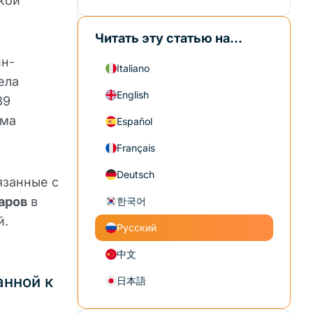
кой
Читать эту статью на...
йн-
Italiano
ела
English
89
ема
Español
Français
Deutsch
язанные с
аров
в
한국어
й.
Русский
中文
анной к
日本語