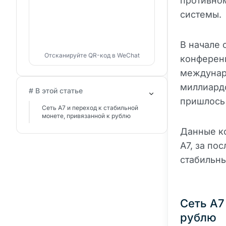
противно
системы.
В начале 
Отсканируйте QR-код в WeChat
конференц
междунар
миллиардо
# В этой статье
пришлось 
Сеть A7 и переход к стабильной
монете, привязанной к рублю
Данные ко
A7, за по
стабильны
Сеть A7
рублю