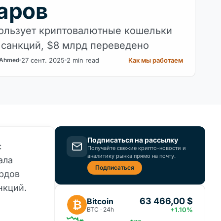
аров
ользует криптовалютные кошельки
 санкций, $8 млрд переведено
27 сент. 2025
2 min read
Как мы работаем
 Ahmed
Подписаться на рассылку
с
Получайте свежие крипто-новости и
аналитику рынка прямо на почту.
ала
Подписаться
рдов
нкций.
63 466,00 $
Bitcoin
₿
BTC · 24h
+1.10%