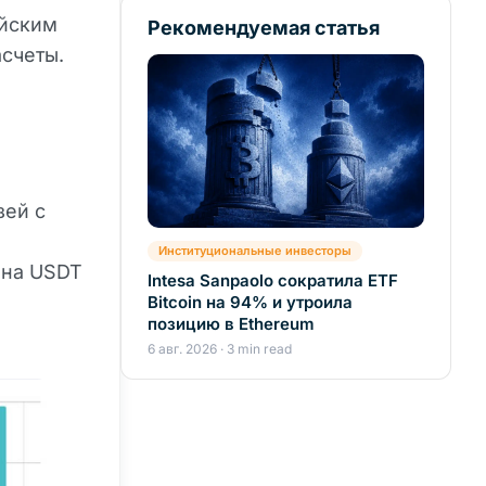
ийским
Рекомендуемая статья
счеты.
зей с
Институциональные инвесторы
 на USDT
Intesa Sanpaolo сократила ETF
Bitcoin на 94% и утроила
позицию в Ethereum
6 авг. 2026 · 3 min read