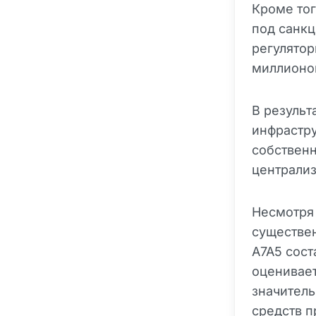
Кроме тог
под санкц
регулято
миллионо
В результ
инфрастру
собствен
централиз
Несмотря 
существе
A7A5 сост
оценивает
значитель
средств 