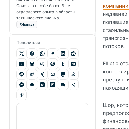
компании 
Сочетаю в себе более 3 лет
отраслевого опыта в области
недавней 
технического письма.
попавшие
@hamza
стабильны
трансгран
Поделиться
потоков.
Elliptic 
контроли
преступн
находящи
Шор, кот
предполо
финансовы