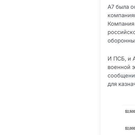
A7 была о
компаниям
Компания
российск
оборонны
И ПСБ, и 
военной э
сообщений
для казна