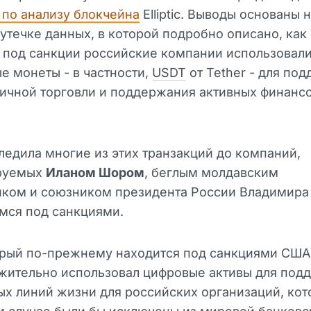
по анализу блокчейна
Elliptic. Выводы основаны 
утечке данных, в которой подробно описано, как
 под санкции российские компании использовал
е монеты - в частности,
USDT
от Tether - для по
ичной торговли и поддержания активных финанс
отследила многие из этих транзакций до компаний,
руемых
Иланом Шором
, беглым молдавским
иком и союзником президента России Владимира 
мся под санкциями.
орый по-прежнему находится под санкциями США
жительно использовал цифровые активы для под
х линий жизни для российских организаций, кот