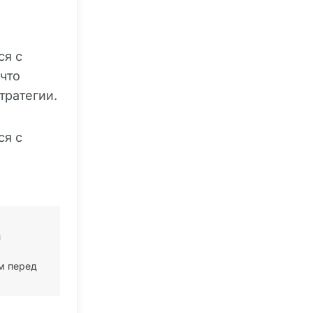
ся с
что
тратегии.
ся с
й
м перед