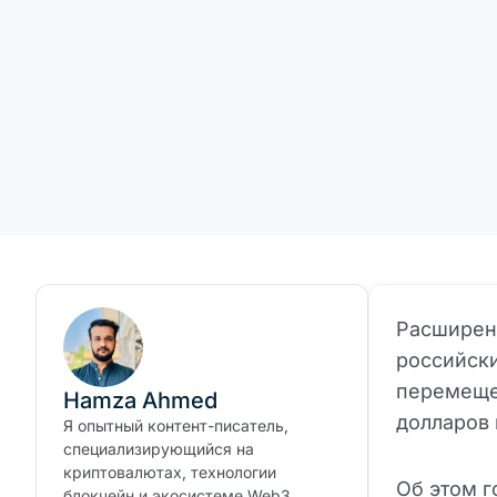
Расширенн
российски
перемеще
Hamza Ahmed
долларов 
Я опытный контент-писатель,
специализирующийся на
криптовалютах, технологии
Об этом г
блокчейн и экосистеме Web3.