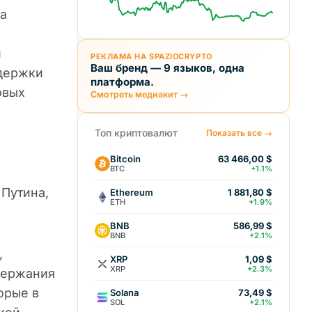
на
и
РЕКЛАМА НА SPAZIOCRYPTO
Ваш бренд — 9 языков, одна
ддержки
платформа.
овых
Смотреть медиакит →
Топ криптовалют
Показать все →
Bitcoin
63 466,00 $
BTC
+1.1%
Путина,
Ethereum
1 881,80 $
ETH
+1.9%
BNB
586,99 $
BNB
+2.1%
,
XRP
1,09 $
XRP
+2.3%
держания
орые в
Solana
73,49 $
SOL
+2.1%