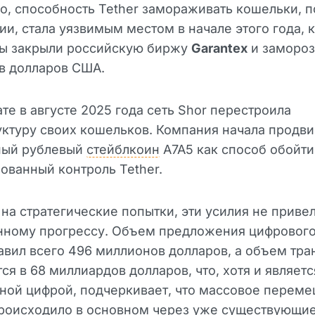
о, способность Tether замораживать кошельки, 
ии, стала уязвимым местом в начале этого года, 
ры закрыли российскую биржу
Garantex
и замороз
в долларов США.
ате в августе 2025 года сеть Shor перестроила
ктуру своих кошельков. Компания начала продви
ный рублевый
стейблкоин
A7A5 как способ обойти
ованный контроль Tether.
на стратегические попытки, эти усилия не привел
нному прогрессу. Объем предложения цифрового
авил всего 496 миллионов долларов, а объем тра
ся в 68 миллиардов долларов, что, хотя и являетс
ной цифрой, подчеркивает, что массовое перем
происходило в основном через уже существующи