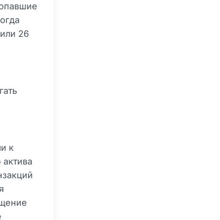
попавшие
когда
или 26
гать
и к
 актива
нзакций
я
ещение
е