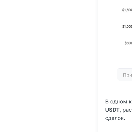
При
В одном к
USDT
, ра
сделок.