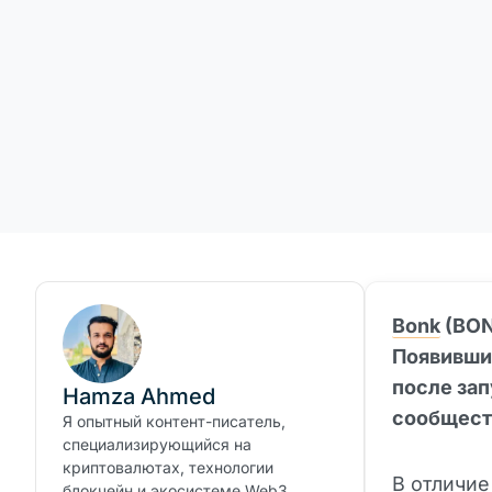
Bonk
(BON
Появившис
после за
Hamza Ahmed
сообщест
Я опытный контент-писатель,
специализирующийся на
криптовалютах, технологии
В отличие
блокчейн и экосистеме Web3.