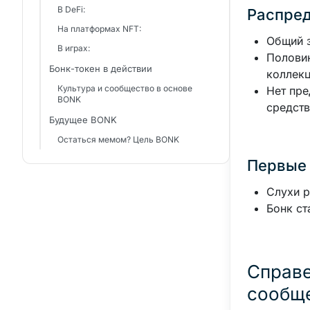
В DeFi:
Распред
На платформах NFT:
Общий з
В играх:
Половин
Бонк-токен в действии
коллекц
Культура и сообщество в основе
Нет пре
BONK
средств
Будущее BONK
Остаться мемом? Цель BONK
Первые 
Слухи р
Бонк ст
Справе
сообщ