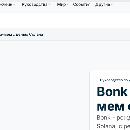
окчейн
Руководства
Мир
События
Другие
586,64 $
USDC
0,9995 $
XRP
1,09 $
Solan
B
↑2.10%
USDC
↑0.00%
XRP
↑2.30%
та-мем с целью Солана
Руководство по 
Bonk
мем 
Bonk - рож
Solana, с 