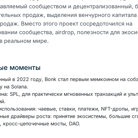
равляемый сообществом и децентрализованный, 
ельных продаж, выделения венчурного капитала
родаж. Вместо этого проект сосредоточился на
вании сообщества, airdrop, полезности для экос
в реальном мире.
ые моменты
ный в 2022 году, Bonk стал первым мемкоином на соб
у на Solana.
ена: SPL, для практически мгновенных транзакций и уль
й.
спользования: чаевые, ставки, платежи, NFT-дропы, иг
ые драйверы роста: принятие экосистемы, большие сг
, кросс-цепочечные мосты, DAO.