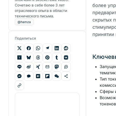
более уп
Сочетаю в себе более 3 лет
отраслевого опыта в области
предварит
технического письма.
скрытых п
@hamza
стимулиро
принятии 
Поделиться
Ключев
Запущен
тематик
Тип ток
комисси
Сферы и
Возможн
токенов