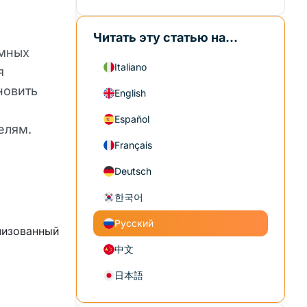
Читать эту статью на...
имных
Italiano
я
новить
English
Español
елям.
Français
Deutsch
한국어
Русский
лизованный
中文
日本語