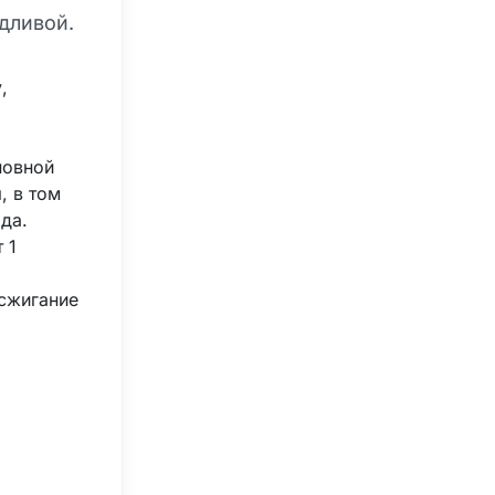
дливой.
,
новной
, в том
да.
 1
 сжигание