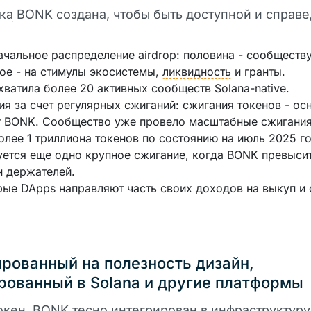
ка
BONK создана, чтобы быть доступной и справе
чальное распределение airdrop: половина - сообществу
ое - на стимулы экосистемы,
ликвидность
и гранты.
ватила более 20 активных сообществ Solana-native.
ия
за счет регулярных сжиганий: сжигания токенов - ос
 BONK. Сообщество уже провело масштабные сжигания
олее 1 триллиона токенов по состоянию на июль 2025 го
ется еще одно крупное сжигание, когда BONK превысит
 держателей.
ые DApps направляют часть своих доходов на выкуп и
рованный на полезность дизайн,
рованный в Solana и другие платформы
окен
, BONK тесно интегрирован в инфраструктуру