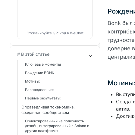
Рожден
Bonk был 
контрибью
Отсканируйте QR-код в WeChat
трудносте
доверие в
# В этой статье
централиз
Ключевые моменты
Рождение BONK
Мотивы:
Мотивы
Распределение:
Выступи
Первые результаты:
Создат
Справедливая токеномика,
актив.
созданная сообществом
Достиже
Ориентированный на полезность
дизайн, интегрированный в Solana и
другие платформы