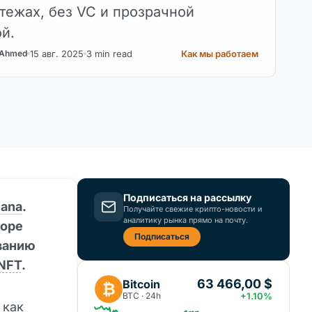
атежах, без VC и прозрачной
й.
15 авг. 2025
3 min read
Как мы работаем
 Ahmed
Подписаться на рассылку
lana
.
Получайте свежие крипто-новости и
аналитику рынка прямо на почту.
коре
Подписаться
ванию
NFT
.
63 466,00 $
Bitcoin
₿
BTC · 24h
+1.10%
 как