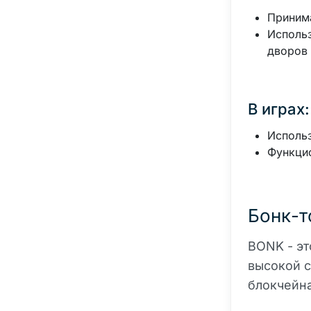
Принима
Использ
дворов 
В играх:
Использ
Функцио
Бонк-т
BONK - эт
высокой с
блокчейна