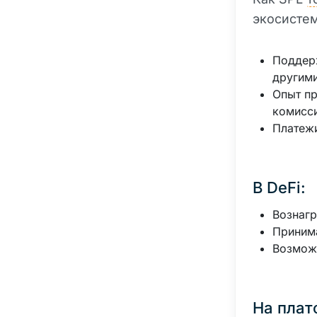
экосистем
Поддерж
другими
Опыт пр
комисси
Платежи
В DeFi:
Вознагр
Принима
Возмож
На плат