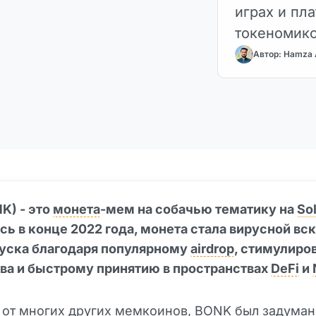
играх и пл
токеномико
Автор: Hamza
K) - это
монета
-мем на собачью тематику на
So
ь в конце 2022 года, монета стала вирусной вс
пуска благодаря популярному
airdrop
, стимулиро
ва и быстрому принятию в пространствах
DeFi
и
 от многих других мемкоинов, BONK был задуман