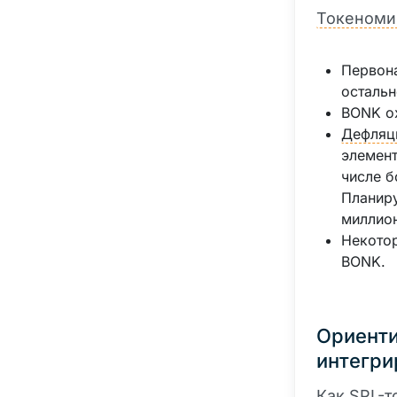
Токеноми
Первона
остальн
BONK ох
Дефляц
элемент
числе б
Планиру
миллион
Некотор
BONK.
Ориенти
интегри
Как SPL-
т