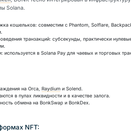
ы Solana.
ка кошельков: совместим с Phantom, Solflare, Backpac
.
оведения транзакций: субсекунды, практически нулевы
и.
: используется в Solana Pay для чаевых и торговых тра
аждения на Orca,
Raydium
и Solend.
ются в пулах ликвидности и в качестве залога.
ность обмена на BonkSwap и BonkDex.
формах NFT: