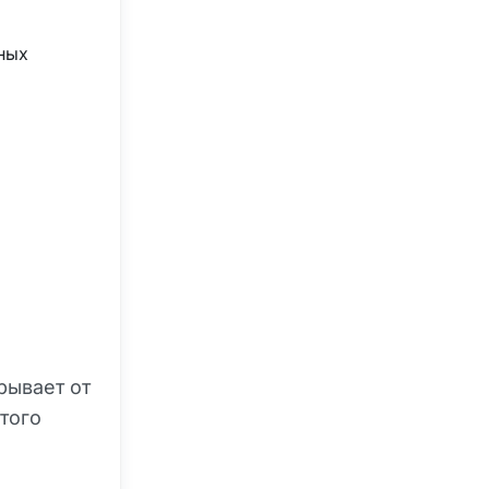
ных
рывает от
того