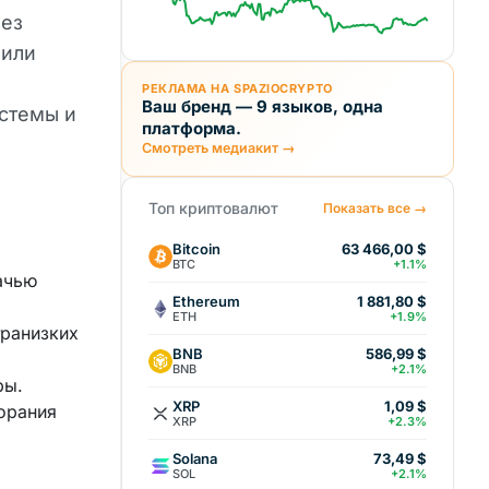
без
 или
РЕКЛАМА НА SPAZIOCRYPTO
Ваш бренд — 9 языков, одна
истемы и
платформа.
Смотреть медиакит →
Топ криптовалют
Показать все →
Bitcoin
63 466,00 $
BTC
+1.1%
ачью
Ethereum
1 881,80 $
ETH
+1.9%
транизких
BNB
586,99 $
BNB
+2.1%
ры.
XRP
1,09 $
орания
XRP
+2.3%
Solana
73,49 $
SOL
+2.1%