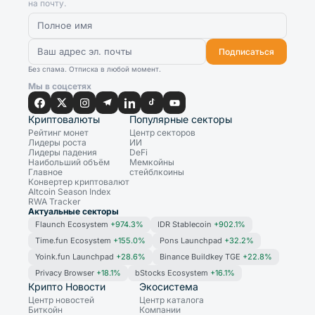
на почту.
Подписаться
Без спама. Отписка в любой момент.
Мы в соцсетях
Криптовалюты
Популярные секторы
Рейтинг монет
Центр секторов
Лидеры роста
ИИ
Лидеры падения
DeFi
Наибольший объём
Мемкойны
Главное
стейблкоины
Конвертер криптовалют
Altcoin Season Index
RWA Tracker
Актуальные секторы
Flaunch Ecosystem
+974.3%
IDR Stablecoin
+902.1%
Time.fun Ecosystem
+155.0%
Pons Launchpad
+32.2%
Yoink.fun Launchpad
+28.6%
Binance Buildkey TGE
+22.8%
Privacy Browser
+18.1%
bStocks Ecosystem
+16.1%
Крипто Новости
Экосистема
Центр новостей
Центр каталога
Биткойн
Компании