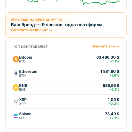
РЕКЛАМА НА SPAZIOCRYPTO
Ваш бренд — 9 языков, одна платформа.
Смотреть медиакит →
Топ криптовалют
Показать все →
Bitcoin
63 466,00 $
BTC
+1.1%
Ethereum
1 881,80 $
ETH
+1.9%
BNB
586,99 $
BNB
+2.1%
XRP
1,09 $
XRP
+2.3%
Solana
73,49 $
SOL
+2.1%