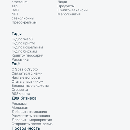
ethereum
Люди
Xrp
Продукты
DeFi
Крипто-вакансии
NFT
Мероприятия
стейблкоины
Пресс-релизы
Гиды
Гид по Web3
Гид по крипто
Гид по кошелькам
Гид по биржам
Крипто-глоссарий
Рассылка
Ещё
О SpazioCrypto
Связаться с нами
Частые вопросы
Стать участником
Бесплатные виджеты
Оговорки
RSS-лента
Для бизнеса
Реклама
Медиакит
Добавить компанию
Разместить вакансию
Добавить мероприятие
Отправить пресс-релиз
Прозрачность