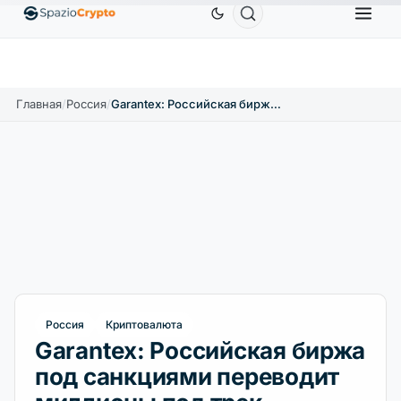
Ethereum
1 880,58 $
Tether
0,9991 $
BNB
58
1.10%
ETH
↑1.90%
USDT
↑0.00%
BNB
Главная
/
Россия
/
Garantex: Российская биржа под санкциями переводит миллионы под трек
Россия
Криптовалюта
Garantex: Российская биржа
под санкциями переводит