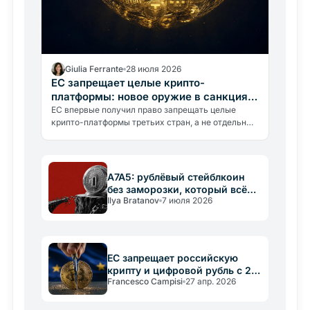
Giulia Ferrante
28 июля 2026
ЕС запрещает целые крипто-
платформы: новое оружие в санкциях
против России
ЕС впервые получил право запрещать целые
крипто-платформы третьих стран, а не отдельные
кошельки. 21-й санкционный пакет против России
меняет правила для всех…
A7A5: рублёвый стейблкоин
без заморозки, который всё
Ilya Bratanov
7 июля 2026
равно умирает
ЕС запрещает российскую
крипту и цифровой рубль с 24
Francesco Campisi
27 апр. 2026
мая