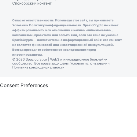
Спонсорский контент
Отказ от ответственности: Используя этот сайт, вы принимаете
Условия и Политику конфиденциальности. SpazioCrypto не имеет
аффилированности или отношений с какими-либо монетами,
компаниями, проектами или событиями, если это явно не указано.
SpazioCrypto — исключительно информационный сайт: его контент
не является финансовой или инвестиционной консультацией.
Всегда проводите собственное исследование перед
инвестированием.
© 2026 Spaziocrypto | Web3 и инновационное блокчейн-
сообщество. Все права защищены.
Условия использования
|
Политика конфиденциальности
Consent Preferences