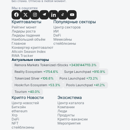
Без спама. Отписка в любой момент.
Мы в соцсетях
Криптовалюты
Популярные секторы
Рейтинг монет
Центр секторов
Лидеры роста
ИИ
Лидеры падения
DeFi
Наибольший объём
Мемкойны
Главное
стейблкоины
Конвертер криптовалют
Altcoin Season Index
RWA Tracker
Актуальные секторы
Remora Markets Tokenized rStocks
+34361447113.3%
Reality Ecosystem
+1754.6%
Surge Launchpad
+910.9%
Tokenized Silver
+106.6%
Pons Launchpad
+73.2%
Hookr.fun Ecosystem
+53.3%
Pools Launchpad
+41.2%
Tourism
+40.0%
Крипто Новости
Экосистема
Центр новостей
Центр каталога
Биткойн
Компании
ethereum
Люди
Xrp
Продукты
DeFi
Крипто-вакансии
NFT
Мероприятия
стейблкоины