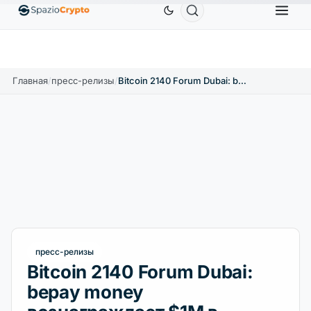
Ethereum
1 880,58 $
Tether
0,9991 $
BNB
5
1.10%
ETH
↑1.90%
USDT
↑0.00%
BNB
Главная
/
пресс-релизы
/
Bitcoin 2140 Forum Dubai: bepay money вознаграждает $1M в биткоинах
пресс-релизы
Bitcoin 2140 Forum Dubai:
bepay money