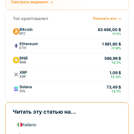
Смотреть медиакит →
Топ криптовалют
Показать все →
Bitcoin
63 466,00 $
BTC
+1.1%
Ethereum
1 881,80 $
ETH
+1.9%
BNB
586,99 $
BNB
+2.1%
XRP
1,09 $
XRP
+2.3%
Solana
73,49 $
SOL
+2.1%
Читать эту статью на...
Italiano