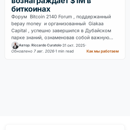
вознаграждает $1M в
биткоинах
Форум Bitcoin 2140 Forum , поддержанный
bepay money и организованный Giakaa
Capital , успешно завершился в Дубайском
парке знаний, ознаменовав собой важную
веху в институциональной эволюции биткоина
31 окт. 2025
Автор: Riccardo Curatolo
и глобальных финтех-инноваций.
Обновлено 7 авг. 2026
1 min read
Как мы работаем