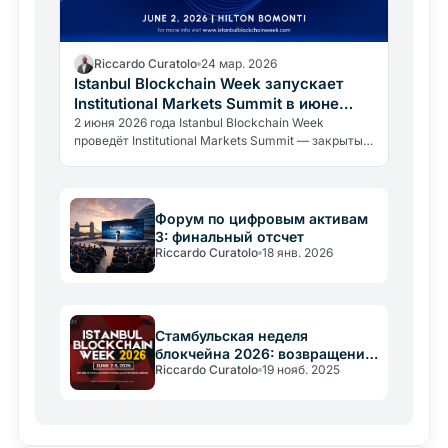
Riccardo Curatolo
24 мар. 2026
Istanbul Blockchain Week запускает
Institutional Markets Summit в июне
2026 года
2 июня 2026 года Istanbul Blockchain Week
проведёт Institutional Markets Summit — закрытый
форум в Hilton Bomonti Hotel для регуляторов,
финансовых институтов и институциональных
инвесторов в сфере цифровых активов.
Форум по цифровым активам
3: финальный отсчет
Riccardo Curatolo
18 янв. 2026
Стамбульская неделя
блокчейна 2026: возвращение
Riccardo Curatolo
19 нояб. 2025
в июне