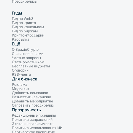
Пресс-релизы
Гиды
Гид по Web3
Гид по крипто
Гид по кошелькам
Гид по биржам
Крипто-глоссарий
Рассылка
Ещё
О SpazioCrypto
Связаться с нами
Частые вопросы
Стать участником
Бесплатные виджеты
Оговорки
RSS-лента
Для бизнеса
Реклама
Медиакит
Добавить компанию
Разместить вакансию
Добавить мероприятие
Отправить пресс-релиз
Прозрачность
Редакционные принципы
Политика исправлений
Этика и независимость
Политика использования ИИ
Партнёрское раскрытие