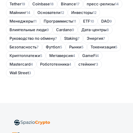
Tether
Coinbase
Binance
пресс-релизы
19
18
17
14
Майнинг
Основатели
Инвесторы
14
12
12
Менеджеры
Программисты
ETF
DAO
11
11
10
9
Влиятельные люди
Cardano
Дата-центры
9
9
8
Руководство по обмену
Staking
Энергия
7
7
7
Безопасность
Футбол
Рынки
Токенизация
7
5
5
5
Криптоплатежи
Метаверсия
GameFi
5
4
4
Mastercard
Робототехника
стейкинг
4
4
3
Wall Street
3