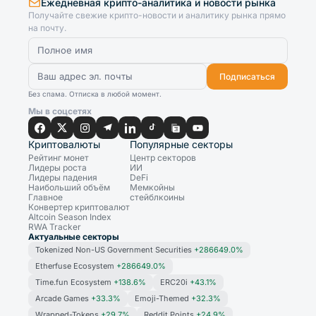
Ежедневная крипто-аналитика и новости рынка
Получайте свежие крипто-новости и аналитику рынка прямо
на почту.
Подписаться
Без спама. Отписка в любой момент.
Мы в соцсетях
Криптовалюты
Популярные секторы
Рейтинг монет
Центр секторов
Лидеры роста
ИИ
Лидеры падения
DeFi
Наибольший объём
Мемкойны
Главное
стейблкоины
Конвертер криптовалют
Altcoin Season Index
RWA Tracker
Актуальные секторы
Tokenized Non-US Government Securities
+286649.0%
Etherfuse Ecosystem
+286649.0%
Time.fun Ecosystem
+138.6%
ERC20i
+43.1%
Arcade Games
+33.3%
Emoji-Themed
+32.3%
Wrapped-Tokens
+29.7%
Reddit Points
+24.9%