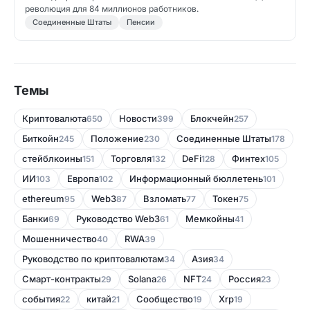
революция для 84 миллионов работников.
Соединенные Штаты
Пенсии
Темы
Криптовалюта
Новости
Блокчейн
650
399
257
Биткойн
Положение
Соединенные Штаты
245
230
178
стейблкоины
Торговля
DeFi
Финтех
151
132
128
105
ИИ
Европа
Информационный бюллетень
103
102
101
ethereum
Web3
Bзломать
Токен
95
87
77
75
Банки
Руководство Web3
Мемкойны
69
61
41
Мошенничество
RWA
40
39
Руководство по криптовалютам
Азия
34
34
Смарт-контракты
Solana
NFT
Россия
29
26
24
23
события
китай
Сообщество
Xrp
22
21
19
19