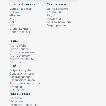
Крипто Новости
Экосистема
Центр новостей
Центр каталога
Биткойн
Компании
ethereum
Люди
Xrp
Продукты
DeFi
Крипто-вакансии
NFT
Мероприятия
стейблкоины
Пресс-релизы
Гиды
Гид по Web3
Гид по крипто
Гид по кошелькам
Гид по биржам
Крипто-глоссарий
Рассылка
Ещё
О SpazioCrypto
Связаться с нами
Частые вопросы
Стать участником
Бесплатные виджеты
Оговорки
RSS-лента
Для бизнеса
Реклама
Медиакит
Добавить компанию