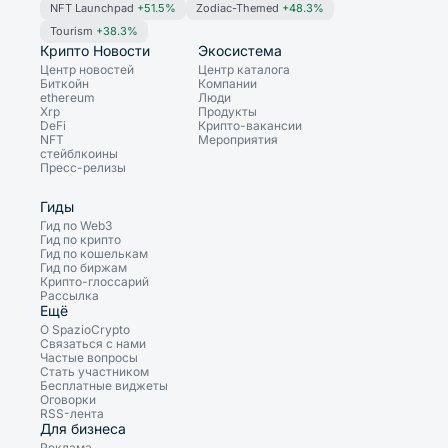
NFT Launchpad
+51.5%
Zodiac-Themed
+48.3%
Tourism
+38.3%
Крипто Новости
Экосистема
Центр новостей
Центр каталога
Биткойн
Компании
ethereum
Люди
Xrp
Продукты
DeFi
Крипто-вакансии
NFT
Мероприятия
стейблкоины
Пресс-релизы
Гиды
Гид по Web3
Гид по крипто
Гид по кошелькам
Гид по биржам
Крипто-глоссарий
Рассылка
Ещё
О SpazioCrypto
Связаться с нами
Частые вопросы
Стать участником
Бесплатные виджеты
Оговорки
RSS-лента
Для бизнеса
Реклама