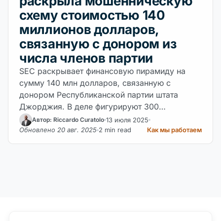
раскрыла мошенническую
схему стоимостью 140
миллионов долларов,
связанную с донором из
числа членов партии
SEC раскрывает финансовую пирамиду на
сумму 140 млн долларов, связанную с
донором Республиканской партии штата
Джорджия. В деле фигурируют 300
инвесторов, требуется срочное
13 июля 2025
Автор: Riccardo Curatolo
замораживание средств.
Обновлено 20 авг. 2025
2 min read
Как мы работаем