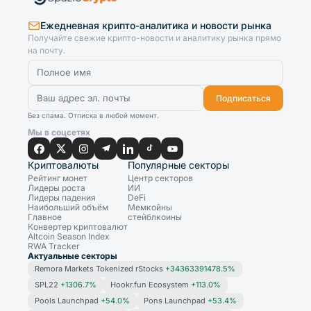
Ежедневная крипто-аналитика и новости рынка
Получайте свежие крипто-новости и аналитику рынка прямо
на почту.
Подписаться
Без спама. Отписка в любой момент.
Мы в соцсетях
Криптовалюты
Популярные секторы
Рейтинг монет
Центр секторов
Лидеры роста
ИИ
Лидеры падения
DeFi
Наибольший объём
Мемкойны
Главное
стейблкоины
Конвертер криптовалют
Altcoin Season Index
RWA Tracker
Актуальные секторы
Remora Markets Tokenized rStocks
+34363391478.5%
SPL22
+1306.7%
Hookr.fun Ecosystem
+113.0%
Pools Launchpad
+54.0%
Pons Launchpad
+53.4%