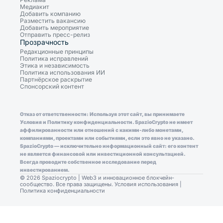
Медиакит
Добавить компанию
Разместить вакансию
Добавить мероприятие
Отправить пресс-релиз
Прозрачность
Редакционные принципы
Политика исправлений
Этика и независимость
Политика использования ИИ
Партнёрское раскрытие
Спонсорский контент
Отказ от ответственности: Используя этот сайт, вы принимаете
Условия и Политику конфиденциальности. SpazioCrypto не имеет
аффилированности или отношений с какими-либо монетами,
компаниями, проектами или событиями, если это явно не указано.
SpazioCrypto — исключительно информационный сайт: его контент
не является финансовой или инвестиционной консультацией.
Всегда проводите собственное исследование перед
инвестированием.
© 2026 Spaziocrypto | Web3 и инновационное блокчейн-
сообщество. Все права защищены.
Условия использования
|
Политика конфиденциальности
Consent Preferences