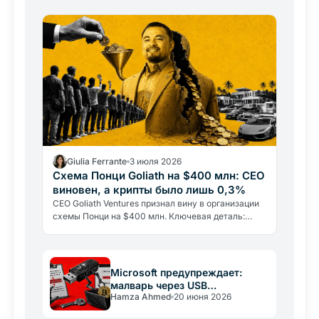
распознать обман.
Giulia Ferrante
3 июля 2026
Схема Понци Goliath на $400 млн: CEO
виновен, а крипты было лишь 0,3%
CEO Goliath Ventures признал вину в организации
схемы Понци на $400 млн. Ключевая деталь:
лишь 0,3% средств когда-либо попало в
криптовалюту. Разбираем…
Microsoft предупреждает:
малварь через USB
Hamza Ahmed
20 июня 2026
опустошает крипто-кошельки