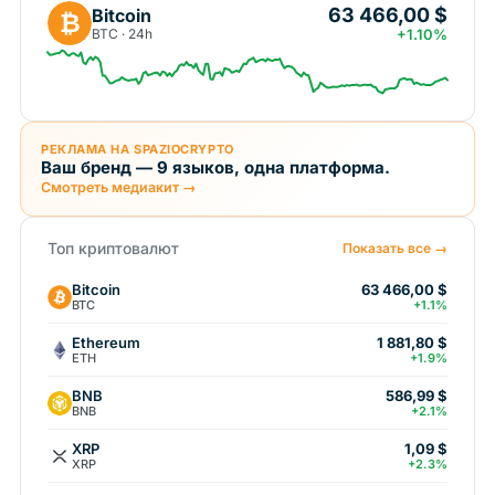
63 466,00 $
Bitcoin
₿
BTC · 24h
+1.10%
РЕКЛАМА НА SPAZIOCRYPTO
Ваш бренд — 9 языков, одна платформа.
Смотреть медиакит →
Топ криптовалют
Показать все →
Bitcoin
63 466,00 $
BTC
+1.1%
Ethereum
1 881,80 $
ETH
+1.9%
BNB
586,99 $
BNB
+2.1%
XRP
1,09 $
XRP
+2.3%