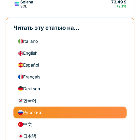
Solana
73,49 $
SOL
+2.1%
Читать эту статью на...
Italiano
English
Español
Français
Deutsch
한국어
Русский
中文
日本語