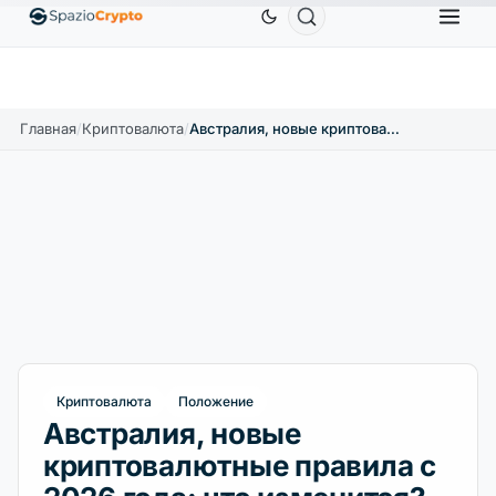
Ethereum
1 880,58 $
Tether
0,9991 $
BNB
58
.10%
ETH
↑1.90%
USDT
↑0.00%
BNB
Главная
/
Криптовалюта
/
Австралия, новые криптовалютные правила с 2026 года: что изменится?
Криптовалюта
Положение
Австралия, новые
криптовалютные правила с