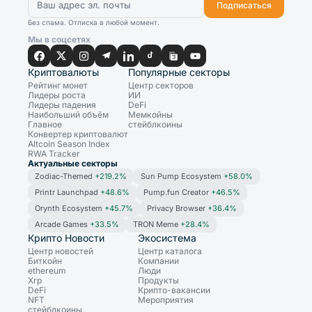
Подписаться
Без спама. Отписка в любой момент.
Мы в соцсетях
Криптовалюты
Популярные секторы
Рейтинг монет
Центр секторов
Лидеры роста
ИИ
Лидеры падения
DeFi
Наибольший объём
Мемкойны
Главное
стейблкоины
Конвертер криптовалют
Altcoin Season Index
RWA Tracker
Актуальные секторы
Zodiac-Themed
+219.2%
Sun Pump Ecosystem
+58.0%
Printr Launchpad
+48.6%
Pump.fun Creator
+46.5%
Orynth Ecosystem
+45.7%
Privacy Browser
+36.4%
Arcade Games
+33.5%
TRON Meme
+28.4%
Крипто Новости
Экосистема
Центр новостей
Центр каталога
Биткойн
Компании
ethereum
Люди
Xrp
Продукты
DeFi
Крипто-вакансии
NFT
Мероприятия
стейблкоины