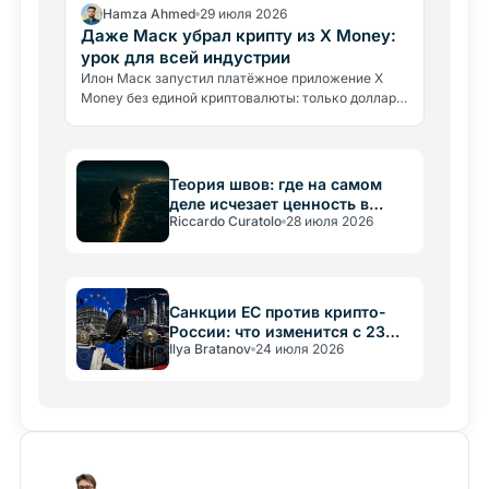
Hamza Ahmed
29 июля 2026
Даже Маск убрал крипту из X Money:
урок для всей индустрии
Илон Маск запустил платёжное приложение X
Money без единой криптовалюты: только доллары
и доходность 6%. Что это говорит о реальных
барьерах крипто-адоптации.
Теория швов: где на самом
деле исчезает ценность в
Riccardo Curatolo
28 июля 2026
крипто
Санкции ЕС против крипто-
России: что изменится с 23
Ilya Bratanov
24 июля 2026
июля 2026