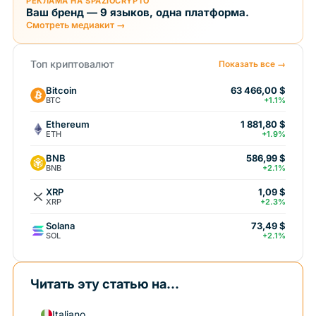
РЕКЛАМА НА SPAZIOCRYPTO
Ваш бренд — 9 языков, одна платформа.
Смотреть медиакит →
Топ криптовалют
Показать все →
Bitcoin
63 466,00 $
BTC
+1.1%
Ethereum
1 881,80 $
ETH
+1.9%
BNB
586,99 $
BNB
+2.1%
XRP
1,09 $
XRP
+2.3%
Solana
73,49 $
SOL
+2.1%
Читать эту статью на...
Italiano