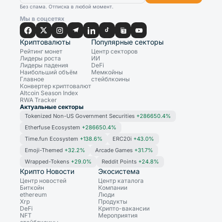
Без спама. Отписка в любой момент.
Мы в соцсетях
Криптовалюты
Популярные секторы
Рейтинг монет
Центр секторов
Лидеры роста
ИИ
Лидеры падения
DeFi
Наибольший объём
Мемкойны
Главное
стейблкоины
Конвертер криптовалют
Altcoin Season Index
RWA Tracker
Актуальные секторы
Tokenized Non-US Government Securities
+286650.4%
Etherfuse Ecosystem
+286650.4%
Time.fun Ecosystem
+138.6%
ERC20i
+43.0%
Emoji-Themed
+32.2%
Arcade Games
+31.7%
Wrapped-Tokens
+29.0%
Reddit Points
+24.8%
Крипто Новости
Экосистема
Центр новостей
Центр каталога
Биткойн
Компании
ethereum
Люди
Xrp
Продукты
DeFi
Крипто-вакансии
NFT
Мероприятия