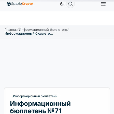
Ethereum
1 880,58 $
Tether
0,9991 $
BNB
↑1.10%
ETH
↑1.90%
USDT
↑0.00%
BNB
Главная
/
Информационный бюллетень
/
Информационный бюллетень №71
Информационный бюллетень
Информационный
бюллетень №71