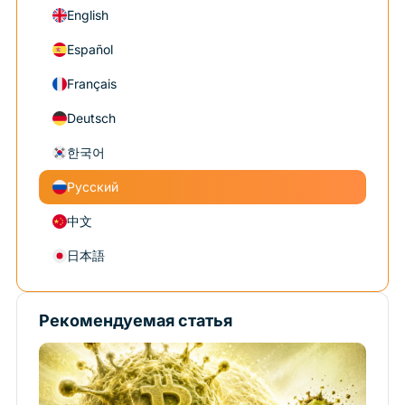
English
Español
Français
Deutsch
한국어
Русский
中文
日本語
Рекомендуемая статья