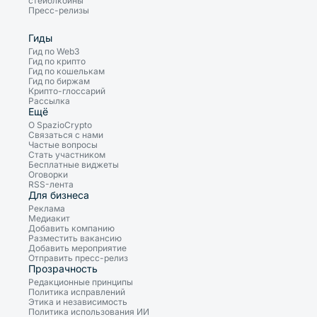
стейблкоины
Пресс-релизы
Гиды
Гид по Web3
Гид по крипто
Гид по кошелькам
Гид по биржам
Крипто-глоссарий
Рассылка
Ещё
О SpazioCrypto
Связаться с нами
Частые вопросы
Стать участником
Бесплатные виджеты
Оговорки
RSS-лента
Для бизнеса
Реклама
Медиакит
Добавить компанию
Разместить вакансию
Добавить мероприятие
Отправить пресс-релиз
Прозрачность
Редакционные принципы
Политика исправлений
Этика и независимость
Политика использования ИИ