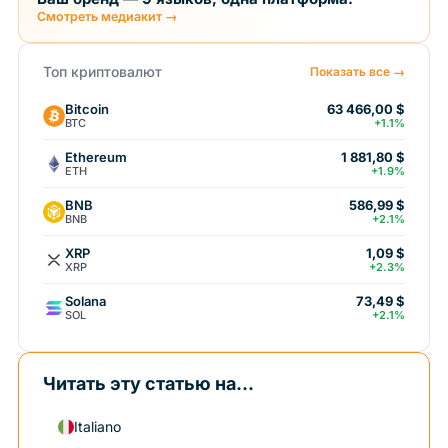
Смотреть медиакит →
Топ криптовалют
Показать все →
Bitcoin
63 466,00 $
BTC
+1.1%
Ethereum
1 881,80 $
ETH
+1.9%
BNB
586,99 $
BNB
+2.1%
XRP
1,09 $
XRP
+2.3%
Solana
73,49 $
SOL
+2.1%
Читать эту статью на...
Italiano