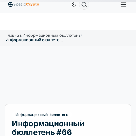
Ethereum
1 880,58 $
Tether
0,9991 $
BNB
↑1.10%
ETH
↑1.90%
USDT
↑0.00%
BNB
Главная
/
Информационный бюллетень
/
Информационный бюллетень #66
Информационный бюллетень
Информационный
бюллетень #66