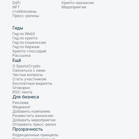
DeFi
Крипто-вакансии
NFT
Мероприятия
стейблкоины
Пресс-релизы
Гиды
Гид по Web3
Гид по крипто
Гид по кошелькам
Гид по биржам
Крипто-глоссарий
Рассылка
Ещё
О SpazioCrypto
Связаться с нами
Частые вопросы
Стать участником
Бесплатные виджеты
Оговорки
RSS-лента
Для бизнеса
Реклама
Медиакит
Добавить компанию
Разместить вакансию
Добавить мероприятие
Отправить пресс-релиз
Прозрачность
Редакционные принципы