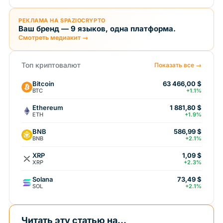
РЕКЛАМА НА SPAZIOCRYPTO
Ваш бренд — 9 языков, одна платформа.
Смотреть медиакит →
Топ криптовалют
Показать все →
Bitcoin
63 466,00 $
BTC
+1.1%
Ethereum
1 881,80 $
ETH
+1.9%
BNB
586,99 $
BNB
+2.1%
XRP
1,09 $
XRP
+2.3%
Solana
73,49 $
SOL
+2.1%
Читать эту статью на...