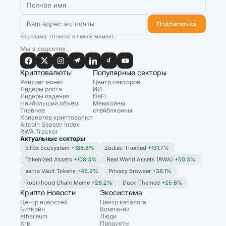
Подписаться
Без спама. Отписка в любой момент.
Мы в соцсетях
Криптовалюты
Популярные секторы
Рейтинг монет
Центр секторов
Лидеры роста
ИИ
Лидеры падения
DeFi
Наибольший объём
Мемкойны
Главное
стейблкоины
Конвертер криптовалют
Altcoin Season Index
RWA Tracker
Актуальные секторы
ST0x Ecosystem
+138.8%
Zodiac-Themed
+131.7%
Tokenized Assets
+108.3%
Real World Assets (RWA)
+50.3%
aarna Vault Tokens
+45.2%
Privacy Browser
+38.1%
Robinhood Chain Meme
+26.2%
Duck-Themed
+25.6%
Крипто Новости
Экосистема
Центр новостей
Центр каталога
Биткойн
Компании
ethereum
Люди
Xrp
Продукты