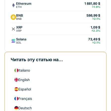
Ethereum
1 881,80 $
ETH
+1.9%
BNB
586,99 $
BNB
+2.1%
XRP
1,09 $
XRP
+2.3%
Solana
73,49 $
SOL
+2.1%
Читать эту статью на...
Italiano
English
Español
Français
Deutsch