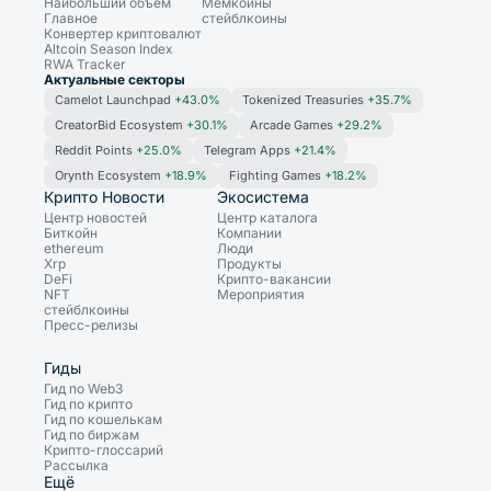
Наибольший объём
Мемкойны
Главное
стейблкоины
Конвертер криптовалют
Altcoin Season Index
RWA Tracker
Актуальные секторы
Camelot Launchpad
+43.0%
Tokenized Treasuries
+35.7%
CreatorBid Ecosystem
+30.1%
Arcade Games
+29.2%
Reddit Points
+25.0%
Telegram Apps
+21.4%
Orynth Ecosystem
+18.9%
Fighting Games
+18.2%
Крипто Новости
Экосистема
Центр новостей
Центр каталога
Биткойн
Компании
ethereum
Люди
Xrp
Продукты
DeFi
Крипто-вакансии
NFT
Мероприятия
стейблкоины
Пресс-релизы
Гиды
Гид по Web3
Гид по крипто
Гид по кошелькам
Гид по биржам
Крипто-глоссарий
Рассылка
Ещё