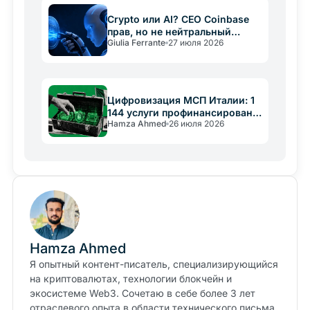
Crypto или AI? CEO Coinbase
прав, но не нейтральный
Giulia Ferrante
27 июля 2026
арбитр
Цифровизация МСП Италии: 1
144 услуги профинансированы
Hamza Ahmed
26 июля 2026
PNRR
Hamza Ahmed
Я опытный контент-писатель, специализирующийся
на криптовалютах, технологии блокчейн и
экосистеме Web3. Сочетаю в себе более 3 лет
отраслевого опыта в области технического письма.