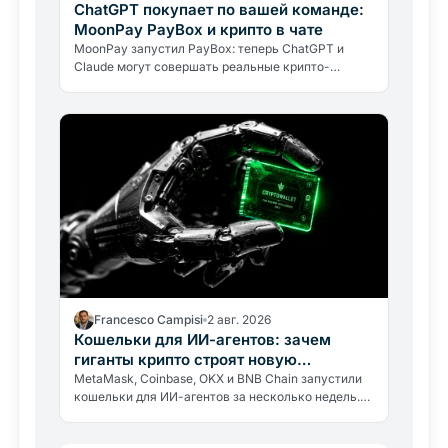
ChatGPT покупает по вашей команде:
MoonPay PayBox и крипто в чате
MoonPay запустил PayBox: теперь ChatGPT и
Claude могут совершать реальные крипто-
платежи прямо в чате. Как работает защита
средств и какие риски нужно знать.
Francesco Campisi
2 авг. 2026
Кошельки для ИИ-агентов: зачем
гиганты крипто строят новую
инфраструктуру
MetaMask, Coinbase, OKX и BNB Chain запустили
кошельки для ИИ-агентов за несколько недель.
Почему гиганты строят инфраструктуру для
экономики, которой ещё нет.