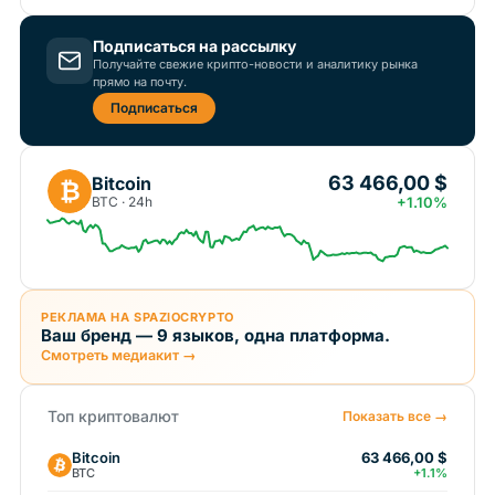
Подписаться на рассылку
Получайте свежие крипто-новости и аналитику рынка
прямо на почту.
Подписаться
63 466,00 $
Bitcoin
₿
BTC · 24h
+1.10%
РЕКЛАМА НА SPAZIOCRYPTO
Ваш бренд — 9 языков, одна платформа.
Смотреть медиакит →
Топ криптовалют
Показать все →
Bitcoin
63 466,00 $
BTC
+1.1%