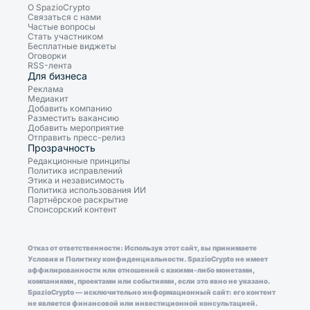
О SpazioCrypto
Связаться с нами
Частые вопросы
Стать участником
Бесплатные виджеты
Оговорки
RSS-лента
Для бизнеса
Реклама
Медиакит
Добавить компанию
Разместить вакансию
Добавить мероприятие
Отправить пресс-релиз
Прозрачность
Редакционные принципы
Политика исправлений
Этика и независимость
Политика использования ИИ
Партнёрское раскрытие
Спонсорский контент
Отказ от ответственности: Используя этот сайт, вы принимаете
Условия и Политику конфиденциальности. SpazioCrypto не имеет
аффилированности или отношений с какими-либо монетами,
компаниями, проектами или событиями, если это явно не указано.
SpazioCrypto — исключительно информационный сайт: его контент
не является финансовой или инвестиционной консультацией.