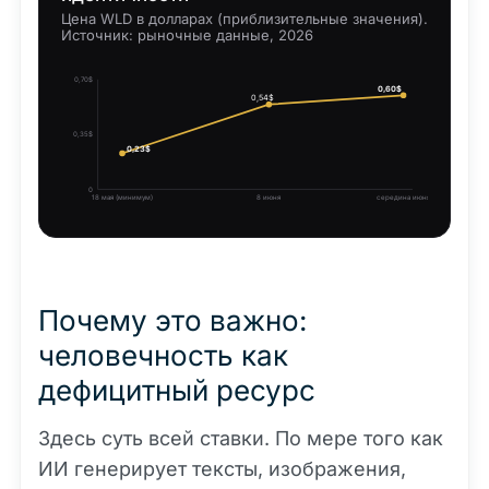
Цена WLD в долларах (приблизительные значения).
Источник: рыночные данные, 2026
0,70$
0,60$
0,54$
0,35$
0,23$
0
18 мая (минимум)
8 июня
середина июня
Почему это важно:
человечность как
дефицитный ресурс
Здесь суть всей ставки. По мере того как
ИИ генерирует тексты, изображения,