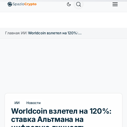
Ethereum
1 880,58 $
Tether
0,9991 $
BNB
5
1.10%
ETH
↑1.90%
USDT
↑0.00%
BNB
Главная
/
ИИ
/
Worldcoin взлетел на 120%: ставка Альтмана на цифровую личность
ИИ
Новости
Worldcoin взлетел на 120%:
ставка Альтмана на