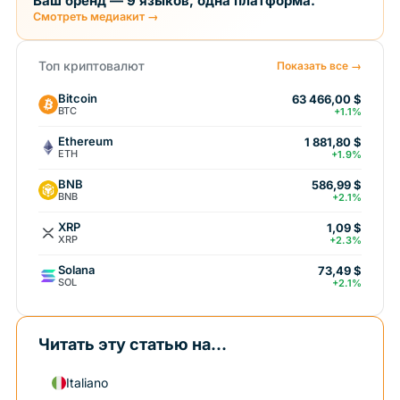
Ваш бренд — 9 языков, одна платформа.
Смотреть медиакит →
Топ криптовалют
Показать все →
Bitcoin
63 466,00 $
BTC
+1.1%
Ethereum
1 881,80 $
ETH
+1.9%
BNB
586,99 $
BNB
+2.1%
XRP
1,09 $
XRP
+2.3%
Solana
73,49 $
SOL
+2.1%
Читать эту статью на...
Italiano