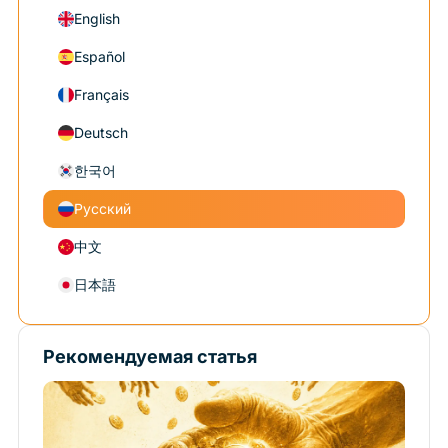
English
Español
Français
Deutsch
한국어
Русский
中文
日本語
Рекомендуемая статья