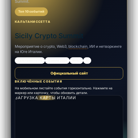
Summit.
Топ 10 событий
КАЛЬТАНИССЕТТА
Sicily Crypto Summit
Мероприятие о crypto, Web3,
blockchain
, ИИ и нетворкинге
на Юге Италии.
Кальтаниссетта
18 июля 2026
Web3
AI
Официальный сайт
ВКЛЮЧЁННЫЕ СОБЫТИЯ
На мобильном листайте события горизонтально. Нажмите на
маркер или карточку, чтобы обновить детали.
ЗАГРУЗКА КАРТЫ ИТАЛИИ