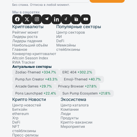
Без спама. Отписка в любой момент.
Мы в соцсетях
Криптовалюты
Популярные секторы
Рейтинг монет
Центр секторов
Лидеры роста
ИИ
Лидеры падения
DeFi
Наибольший объём
Мемкойны
Главное
стейблкоины
Конвертер криптовалют
Altcoin Season Index
RWA Tracker
Актуальные секторы
Zodiac-Themed
+334.7%
ERC 404
+302.2%
Pump.fun Creator
+43.3%
Emoji-Themed
+40.7%
Arcade Games
+29.7%
Privacy Browser
+27.8%
Pons Launchpad
+22.4%
Sun Pump Ecosystem
+21.8%
Крипто Новости
Экосистема
Центр новостей
Центр каталога
Биткойн
Компании
ethereum
Люди
Xrp
Продукты
DeFi
Крипто-вакансии
NFT
Мероприятия
стейблкоины
Пресс-релизы