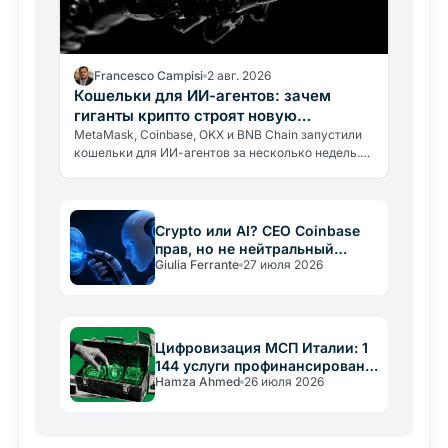
Francesco Campisi
2 авг. 2026
Кошельки для ИИ-агентов: зачем
гиганты крипто строят новую
инфраструктуру
MetaMask, Coinbase, OKX и BNB Chain запустили
кошельки для ИИ-агентов за несколько недель.
Почему гиганты строят инфраструктуру для
экономики, которой ещё нет.
Crypto или AI? CEO Coinbase
прав, но не нейтральный
Giulia Ferrante
27 июля 2026
арбитр
Цифровизация МСП Италии: 1
144 услуги профинансированы
Hamza Ahmed
26 июля 2026
PNRR