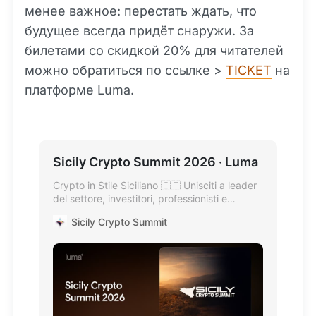
менее важное: перестать ждать, что
будущее всегда придёт снаружи. За
билетами со скидкой 20% для читателей
можно обратиться по ссылке >
TICKET
на
платформе Luma.
Sicily Crypto Summit 2026 · Luma
Crypto in Stile Siciliano 🇮🇹 Unisciti a leader
del settore, investitori, professionisti e
appassionati per una giornata dedicata a
Sicily Crypto Summit
Web3, blockchain e…