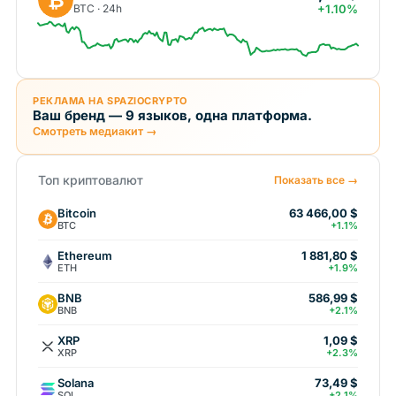
BTC · 24h
+1.10%
РЕКЛАМА НА SPAZIOCRYPTO
Ваш бренд — 9 языков, одна платформа.
Смотреть медиакит →
Топ криптовалют
Показать все →
Bitcoin
63 466,00 $
BTC
+1.1%
Ethereum
1 881,80 $
ETH
+1.9%
BNB
586,99 $
BNB
+2.1%
XRP
1,09 $
XRP
+2.3%
Solana
73,49 $
SOL
+2.1%