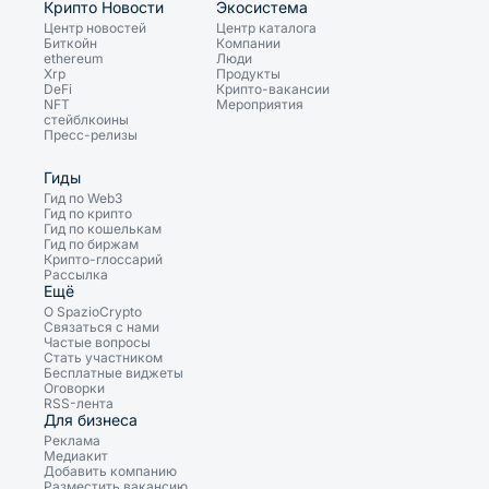
Крипто Новости
Экосистема
Центр новостей
Центр каталога
Биткойн
Компании
ethereum
Люди
Xrp
Продукты
DeFi
Крипто-вакансии
NFT
Мероприятия
стейблкоины
Пресс-релизы
Гиды
Гид по Web3
Гид по крипто
Гид по кошелькам
Гид по биржам
Крипто-глоссарий
Рассылка
Ещё
О SpazioCrypto
Связаться с нами
Частые вопросы
Стать участником
Бесплатные виджеты
Оговорки
RSS-лента
Для бизнеса
Реклама
Медиакит
Добавить компанию
Разместить вакансию