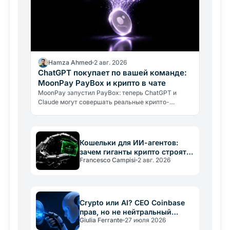
Hamza Ahmed
2 авг. 2026
ChatGPT покупает по вашей команде:
MoonPay PayBox и крипто в чате
MoonPay запустил PayBox: теперь ChatGPT и
Claude могут совершать реальные крипто-
платежи прямо в чате. Как работает защита
средств и какие риски нужно знать.
Кошельки для ИИ-агентов:
зачем гиганты крипто строят
Francesco Campisi
2 авг. 2026
новую инфраструктуру
Crypto или AI? CEO Coinbase
прав, но не нейтральный
Giulia Ferrante
27 июля 2026
арбитр