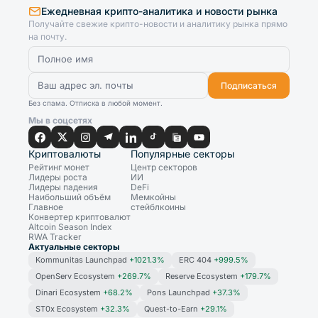
Ежедневная крипто-аналитика и новости рынка
Получайте свежие крипто-новости и аналитику рынка прямо
на почту.
Подписаться
Без спама. Отписка в любой момент.
Мы в соцсетях
Криптовалюты
Популярные секторы
Рейтинг монет
Центр секторов
Лидеры роста
ИИ
Лидеры падения
DeFi
Наибольший объём
Мемкойны
Главное
стейблкоины
Конвертер криптовалют
Altcoin Season Index
RWA Tracker
Актуальные секторы
Kommunitas Launchpad
+1021.3%
ERC 404
+999.5%
OpenServ Ecosystem
+269.7%
Reserve Ecosystem
+179.7%
Dinari Ecosystem
+68.2%
Pons Launchpad
+37.3%
ST0x Ecosystem
+32.3%
Quest-to-Earn
+29.1%