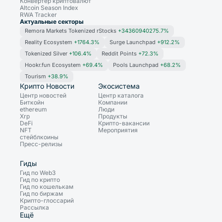
Конвертер криптовалют
Altcoin Season Index
RWA Tracker
Актуальные секторы
Remora Markets Tokenized rStocks
+34360940275.7%
Reality Ecosystem
+1764.3%
Surge Launchpad
+912.2%
Tokenized Silver
+106.4%
Reddit Points
+72.3%
Hookr.fun Ecosystem
+69.4%
Pools Launchpad
+68.2%
Tourism
+38.9%
Крипто Новости
Экосистема
Центр новостей
Центр каталога
Биткойн
Компании
ethereum
Люди
Xrp
Продукты
DeFi
Крипто-вакансии
NFT
Мероприятия
стейблкоины
Пресс-релизы
Гиды
Гид по Web3
Гид по крипто
Гид по кошелькам
Гид по биржам
Крипто-глоссарий
Рассылка
Ещё