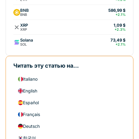
BNB
586,99 $
BNB
+2.1%
XRP
1,09 $
XRP
+2.3%
Solana
73,49 $
SOL
+2.1%
Читать эту статью на...
Italiano
English
Español
Français
Deutsch
한국어