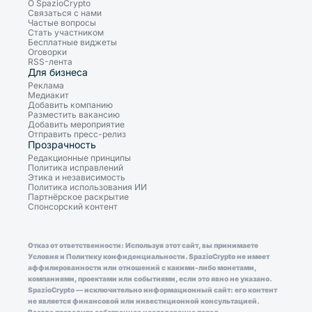
О SpazioCrypto
Связаться с нами
Частые вопросы
Стать участником
Бесплатные виджеты
Оговорки
RSS-лента
Для бизнеса
Реклама
Медиакит
Добавить компанию
Разместить вакансию
Добавить мероприятие
Отправить пресс-релиз
Прозрачность
Редакционные принципы
Политика исправлений
Этика и независимость
Политика использования ИИ
Партнёрское раскрытие
Спонсорский контент
Отказ от ответственности: Используя этот сайт, вы принимаете
Условия и Политику конфиденциальности. SpazioCrypto не имеет
аффилированности или отношений с какими-либо монетами,
компаниями, проектами или событиями, если это явно не указано.
SpazioCrypto — исключительно информационный сайт: его контент
не является финансовой или инвестиционной консультацией.