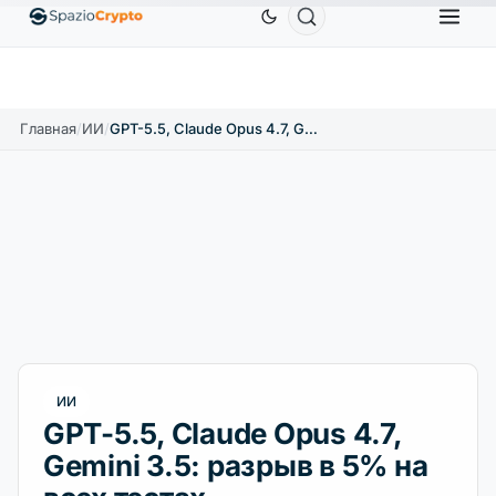
Ethereum
1 880,58 $
Tether
0,9991 $
BNB
58
.10%
ETH
↑1.90%
USDT
↑0.00%
BNB
Главная
/
ИИ
/
GPT-5.5, Claude Opus 4.7, Gemini 3.5: разрыв в 5% на всех тестах
ИИ
GPT-5.5, Claude Opus 4.7,
Gemini 3.5: разрыв в 5% на