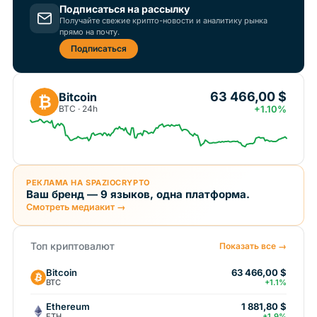
Подписаться на рассылку
Получайте свежие крипто-новости и аналитику рынка
прямо на почту.
Подписаться
63 466,00 $
Bitcoin
₿
BTC · 24h
+1.10%
РЕКЛАМА НА SPAZIOCRYPTO
Ваш бренд — 9 языков, одна платформа.
Смотреть медиакит →
Топ криптовалют
Показать все →
Bitcoin
63 466,00 $
BTC
+1.1%
Ethereum
1 881,80 $
ETH
+1.9%