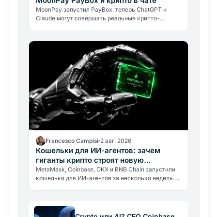
MoonPay PayBox и крипто в чате
MoonPay запустил PayBox: теперь ChatGPT и
Claude могут совершать реальные крипто-
платежи прямо в чате. Как работает защита
средств и какие риски нужно знать.
Francesco Campisi
2 авг. 2026
Кошельки для ИИ-агентов: зачем
гиганты крипто строят новую
инфраструктуру
MetaMask, Coinbase, OKX и BNB Chain запустили
кошельки для ИИ-агентов за несколько недель.
Почему гиганты строят инфраструктуру для
экономики, которой ещё нет.
Crypto или AI? CEO Coinbase