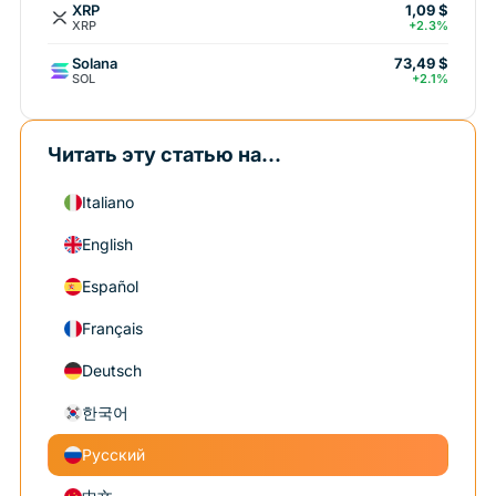
XRP
1,09 $
XRP
+2.3%
Solana
73,49 $
SOL
+2.1%
Читать эту статью на...
Italiano
English
Español
Français
Deutsch
한국어
Русский