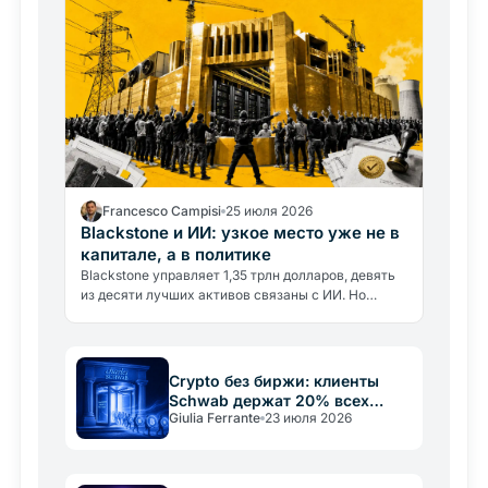
Francesco Campisi
25 июля 2026
Blackstone и ИИ: узкое место уже не в
капитале, а в политике
Blackstone управляет 1,35 трлн долларов, девять
из десяти лучших активов связаны с ИИ. Но
главный риск уже не в деньгах, а в политическом
согласовании.
Crypto без биржи: клиенты
Schwab держат 20% всех
Giulia Ferrante
23 июля 2026
котируемых продуктов