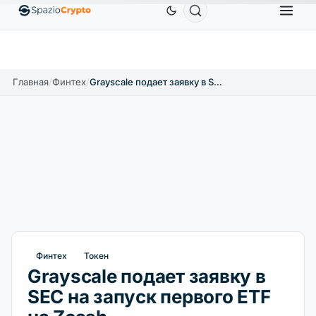
Ethereum
1 880,58 $
Tether
0,9991 $
BNB
586
10%
ETH
↑1.90%
USDT
↑0.00%
BNB
Главная
/
Финтех
/
Grayscale подает заявку в SEC на запуск первого ETF на Zcash
Финтех
Токен
Grayscale подает заявку в
SEC на запуск первого ETF