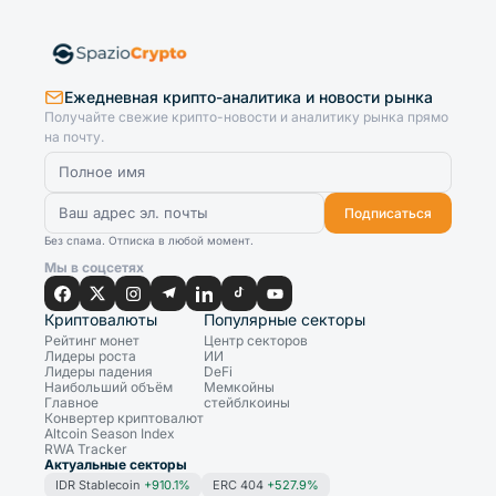
Ежедневная крипто-аналитика и новости рынка
Получайте свежие крипто-новости и аналитику рынка прямо
на почту.
Подписаться
Без спама. Отписка в любой момент.
Мы в соцсетях
Криптовалюты
Популярные секторы
Рейтинг монет
Центр секторов
Лидеры роста
ИИ
Лидеры падения
DeFi
Наибольший объём
Мемкойны
Главное
стейблкоины
Конвертер криптовалют
Altcoin Season Index
RWA Tracker
Актуальные секторы
IDR Stablecoin
+910.1%
ERC 404
+527.9%