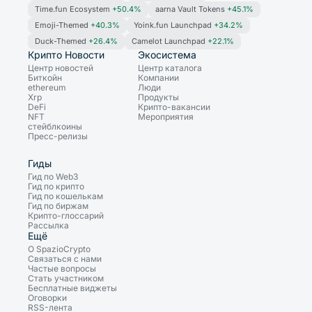
Time.fun Ecosystem
+50.4%
aarna Vault Tokens
+45.1%
Emoji-Themed
+40.3%
Yoink.fun Launchpad
+34.2%
Duck-Themed
+26.4%
Camelot Launchpad
+22.1%
Крипто Новости
Экосистема
Центр новостей
Центр каталога
Биткойн
Компании
ethereum
Люди
Xrp
Продукты
DeFi
Крипто-вакансии
NFT
Мероприятия
стейблкоины
Пресс-релизы
Гиды
Гид по Web3
Гид по крипто
Гид по кошелькам
Гид по биржам
Крипто-глоссарий
Рассылка
Ещё
О SpazioCrypto
Связаться с нами
Частые вопросы
Стать участником
Бесплатные виджеты
Оговорки
RSS-лента