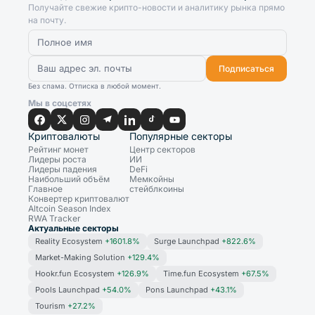
Получайте свежие крипто-новости и аналитику рынка прямо
на почту.
Подписаться
Без спама. Отписка в любой момент.
Мы в соцсетях
Криптовалюты
Популярные секторы
Рейтинг монет
Центр секторов
Лидеры роста
ИИ
Лидеры падения
DeFi
Наибольший объём
Мемкойны
Главное
стейблкоины
Конвертер криптовалют
Altcoin Season Index
RWA Tracker
Актуальные секторы
Reality Ecosystem
+1601.8%
Surge Launchpad
+822.6%
Market-Making Solution
+129.4%
Hookr.fun Ecosystem
+126.9%
Time.fun Ecosystem
+67.5%
Pools Launchpad
+54.0%
Pons Launchpad
+43.1%
Tourism
+27.2%