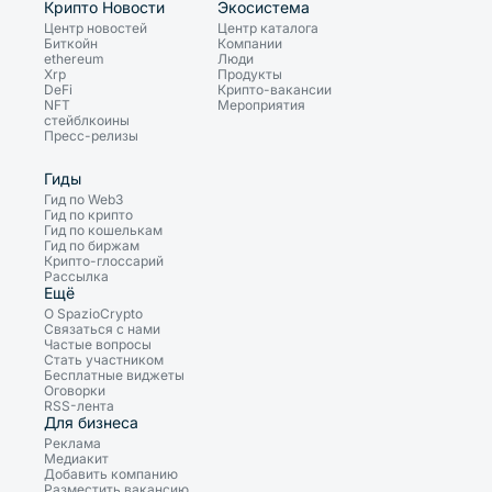
Крипто Новости
Экосистема
Центр новостей
Центр каталога
Биткойн
Компании
ethereum
Люди
Xrp
Продукты
DeFi
Крипто-вакансии
NFT
Мероприятия
стейблкоины
Пресс-релизы
Гиды
Гид по Web3
Гид по крипто
Гид по кошелькам
Гид по биржам
Крипто-глоссарий
Рассылка
Ещё
О SpazioCrypto
Связаться с нами
Частые вопросы
Стать участником
Бесплатные виджеты
Оговорки
RSS-лента
Для бизнеса
Реклама
Медиакит
Добавить компанию
Разместить вакансию