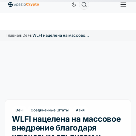
Ethereum
1 880,58 $
Tether
0,9991 $
BNB
586,6
%
ETH
↑1.90%
USDT
↑0.00%
BNB
Главная
/
DeFi
/
WLFI нацелена на массовое внедрение благодаря ключевым альянсам и запуску новых продуктов
DeFi
Соединенные Штаты
Азия
WLFI нацелена на массовое
внедрение благодаря