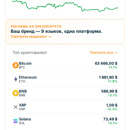
РЕКЛАМА НА SPAZIOCRYPTO
Ваш бренд — 9 языков, одна платформа.
Смотреть медиакит →
Топ криптовалют
Показать все →
Bitcoin
63 466,00 $
BTC
+1.1%
Ethereum
1 881,80 $
ETH
+1.9%
BNB
586,99 $
BNB
+2.1%
XRP
1,09 $
XRP
+2.3%
Solana
73,49 $
SOL
+2.1%