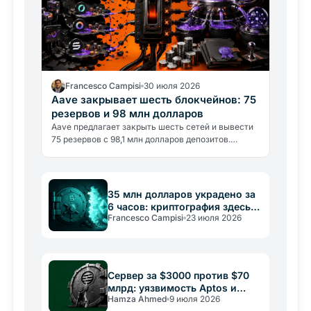
Francesco Campisi
30 июля 2026
Aave закрывает шесть блокчейнов: 75
резервов и 98 млн долларов
Aave предлагает закрыть шесть сетей и вывести
75 резервов с 98,1 млн долларов депозитов.
Мультичейн вступает в эпоху отбора.
35 млн долларов украдено за
6 часов: криптография здесь
Francesco Campisi
23 июля 2026
ни при чём
Сервер за $3000 против $70
млрд: уязвимость Aptos и
Hamza Ahmed
9 июля 2026
урок для крипторынка