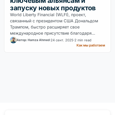
ключевым альянсам и
запуску новых продуктов
World Liberty Financial (WLFI), проект,
связанный с президентом США Дональдом
Трампом, быстро расширяет свое
международное присутствие благодаря
новому партнерству с южнокорейской
24 сент. 2025
2 min read
Автор: Hamza Ahmed
криптовалютной биржей Bithumb и
Как мы работаем
запланированной дебетовой карте,
интегрированной с Apple Pay.