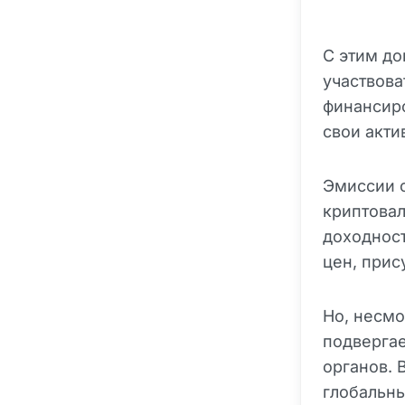
С этим д
участвова
финансиро
свои акти
Эмиссии 
криптовал
доходност
цен, прис
Но, несмо
подвергае
органов. 
глобальны