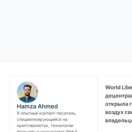
World Lib
децентра
открыла
Hamza Ahmed
воздух св
Я опытный контент-писатель,
специализирующийся на
владельце
криптовалютах, технологии
блокчейн и экосистеме Web3.