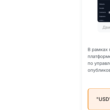
Дви
В рамках 
платформе
по управл
опубликов
"USD1