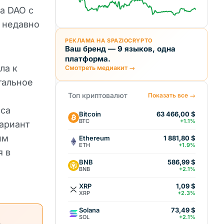
a DAO с
 недавно
РЕКЛАМА НА SPAZIOCRYPTO
Ваш бренд — 9 языков, одна
платформа.
ла к
Смотреть медиакит →
тальное
Топ криптовалют
Показать все →
оса
Bitcoin
63 466,00 $
BTC
+1.1%
ариант
им
Ethereum
1 881,80 $
ETH
+1.9%
я в
BNB
586,99 $
BNB
+2.1%
XRP
1,09 $
XRP
+2.3%
Solana
73,49 $
SOL
+2.1%