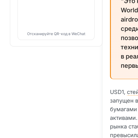
"Это
World
airdr
среди
Отсканируйте QR-код в WeChat
позво
техни
в реа
первы
USD1,
сте
запущен в
бумагами
активами.
рынка ст
превысила