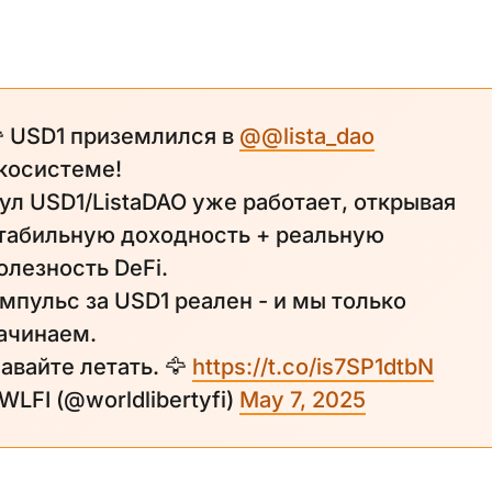
 USD1 приземлился в
@@lista_dao
косистеме!
ул USD1/ListaDAO уже работает, открывая
табильную доходность + реальную
олезность DeFi.
мпульс за USD1 реален - и мы только
ачинаем.
авайте летать. 🦅
https://t.co/is7SP1dtbN
 WLFI (@worldlibertyfi)
May 7, 2025