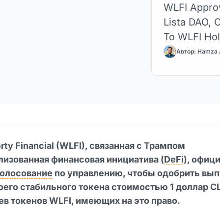
WLFI Approv
Lista DAO, 
To WLFI Hol
Автор: Hamza
erty Financial (WLFI), связанная с Трампом
лизованная финансовая инициатива (
DeFi
), офиц
голосование
по управлению, чтобы одобрить вып
оего стабильного токена стоимостью 1 доллар 
в токенов WLFI, имеющих на это право.