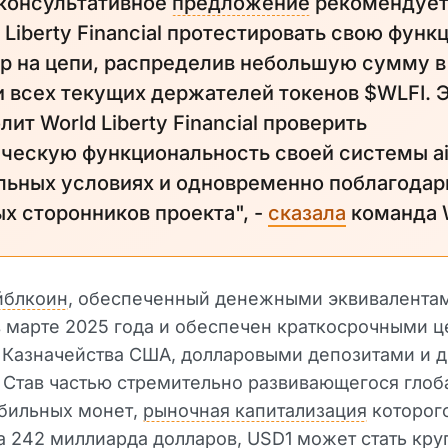
 консультативное
предложение
рекомендуе
 Liberty Financial протестировать свою функ
op на цепи, распределив небольшую сумму в
 всех текущих держателей токенов $WLFI. 
лит World Liberty Financial проверить
ческую функциональность своей системы ai
льных условиях и одновременно поблагодар
х сторонников проекта", -
сказала
команда 
йблкоин
, обеспеченный денежными эквивалентам
 марте 2025 года и обеспечен краткосрочными 
 Казначейства США, долларовыми депозитами и 
 Став частью стремительно развивающегося глоб
абильных монет,
рыночная капитализация
которог
 242 миллиарда долларов, USD1 может стать кру