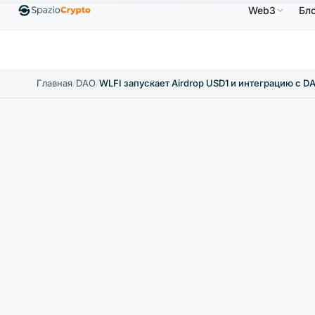
Web3
Бл
Ethereum
1 880,58 $
Tether
0,9991 $
BNB
58
.10%
ETH
↑1.90%
USDT
↑0.00%
BNB
Главная
/
DAO
/
WLFI запускает Airdrop USD1 и интеграцию с DA