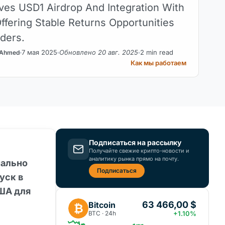
es USD1 Airdrop And Integration With
Offering Stable Returns Opportunities
ders.
7 мая 2025
Обновлено 20 авг. 2025
2 min read
 Ahmed
Как мы работаем
Подписаться на рассылку
Получайте свежие крипто-новости и
аналитику рынка прямо на почту.
иально
Подписаться
уск в
США для
63 466,00 $
Bitcoin
₿
BTC · 24h
+1.10%