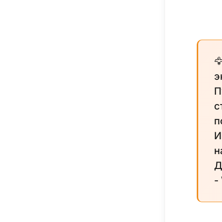

э
П
с
п
И
н
Д
-