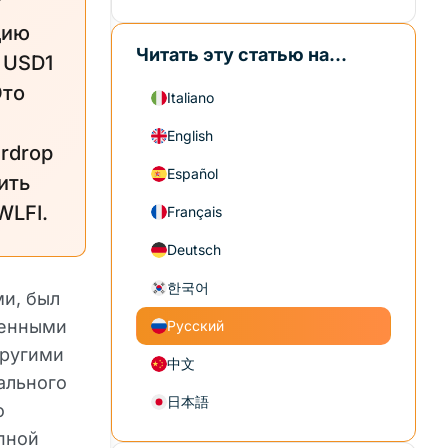
т
цию
Читать эту статью на...
 USD1
Это
Italiano
English
rdrop
Español
ить
WLFI.
Français
Deutsch
한국어
и, был
ценными
Русский
другими
中文
ального
日本語
о
пной