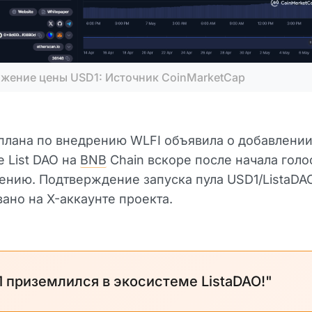
жение цены USD1: Источник CoinMarketCap
плана по внедрению WLFI объявила о добавлении
 List DAO на
BNB
Chain вскоре после начала гол
ению. Подтверждение запуска пула USD1/ListaDA
ано на X-аккаунте проекта.
 приземлился в экосистеме ListaDAO!"