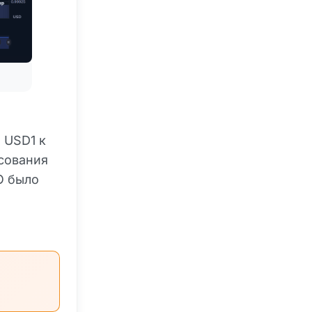
 USD1 к
осования
O было