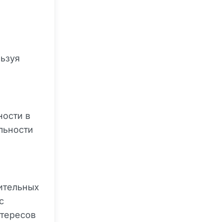
льзуя
ности в
льности
ительных
с
нтересов