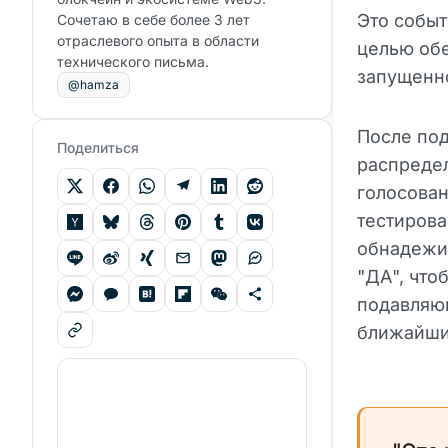
Это событ
Сочетаю в себе более 3 лет
отраслевого опыта в области
целью об
технического письма.
запущенн
@hamza
После под
Поделиться
распредел
голосован
тестирова
обнадежив
"ДА", что
подавляю
ближайши